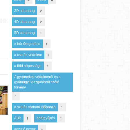
2
3D ultrahang
2
4D ultrahang
1
5D ultrahang
1
a bőr öregedése
1
a család védelme
1
a föld népessége
A gyermekek védelméről és a
gyámügyi igazgatásról szóló
törvény
1
1
a szülés várható időpontja
1
1
ABB
adatgyűjtés
4
adható nevek