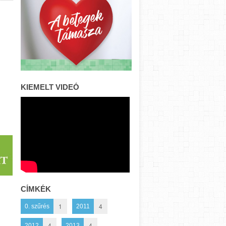
KIEMELT VIDEÓ
CÍMKÉK
1
4
0. szűrés
2011
4
4
2012
2013