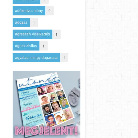
2
adókedvezmény
1
adózás
1
agresszív viselkedés
1
agresszivitás
1
agyalapi mirigy daganata