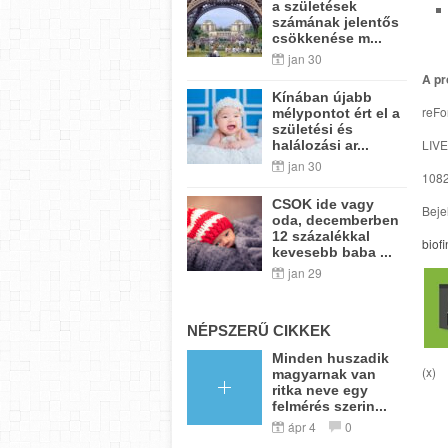
a születések
számának jelentős
csökkenése m...
jan 30
A pr
Kínában újabb
reFo
mélypontot ért el a
születési és
LIVE
halálozási ar...
jan 30
1082
CSOK ide vagy
Beje
oda, decemberben
12 százalékkal
biof
kevesebb baba ...
jan 29
NÉPSZERŰ CIKKEK
Minden huszadik
(x)
magyarnak van
ritka neve egy
felmérés szerin...
ápr 4
0