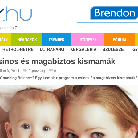
gusztus 7.
BÁLY
NÉVNAPOK
TRENDEK
UTÓNEVEK
FÓRUM
HÉTRŐL-HÉTRE
ULTRAHANG
KÉPGALÉRIA
SZÜLÉSZET
GY
sinos és magabiztos kismamák
úlius 8, 2014
Egészség
0
 Coaching Balance? Egy komplex program a csinos és magabiztos kismamákér