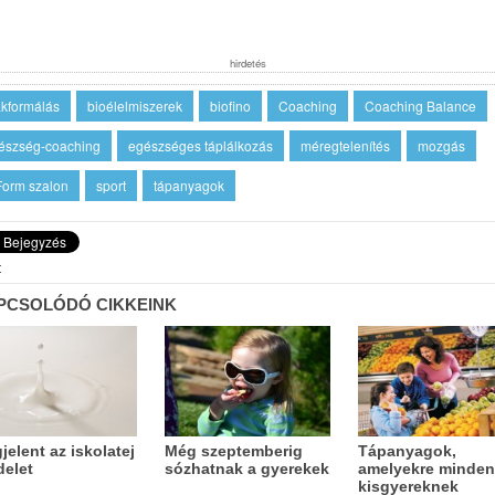
hirdetés
akformálás
bioélelmiszerek
biofino
Coaching
Coaching Balance
észség-coaching
egészséges táplálkozás
méregtelenítés
mozgás
Form szalon
sport
tápanyagok
t
PCSOLÓDÓ CIKKEINK
jelent az iskolatej
Még szeptemberig
Tápanyagok,
delet
sózhatnak a gyerekek
amelyekre minden
kisgyereknek