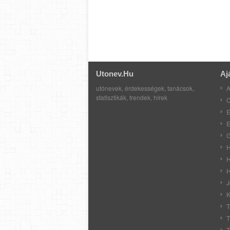
Utonev.hu
Aj
utónevek, érdekességek, tanácsok,
A
statisztikák, trendek, hírek
C
E
E
G
H
H
H
J
K
T
T
T