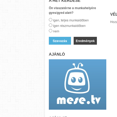
A HÉT KÉRDÉSE
Ön visszatérne a munkahelyére
gyes/gyed alatt?
VÉ
igen, teljes munkaidőben
Hozz
igen részmunkaidőben
nem
Eredmények
AJÁNLÓ