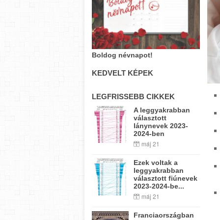
Boldog névnapot!
KEDVELT KÉPEK
LEGFRISSEBB CIKKEK
A leggyakrabban
választott
lánynevek 2023-
2024-ben
máj 21
Ezek voltak a
leggyakrabban
választott fiúnevek
2023-2024-be...
máj 21
Franciaországban