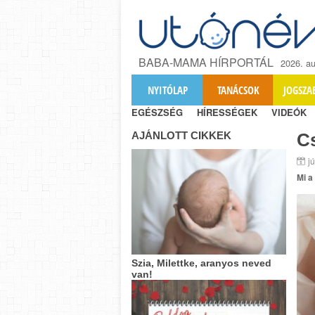
BABA-MAMA HÍRPORTÁL
2026. au
NYITÓLAP
TANÁCSOK
JOGSZA
EGÉSZSÉG
HÍRESSÉGEK
VIDEÓK
AJÁNLOTT CIKKEK
C
j
Mi a
Szia, Milettke, aranyos neved
van!