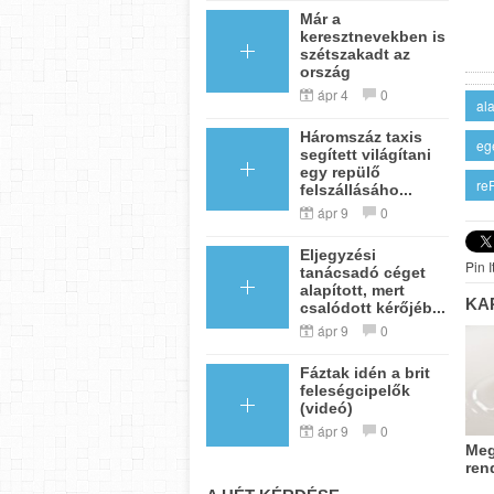
Már a
keresztnevekben is
szétszakadt az
ország
ápr 4
0
al
Háromszáz taxis
eg
segített világítani
egy repülő
re
felszállásáho...
ápr 9
0
Eljegyzési
Pin I
tanácsadó céget
alapított, mert
KA
csalódott kérőjéb...
ápr 9
0
Fáztak idén a brit
feleségcipelők
(videó)
ápr 9
0
Meg
ren