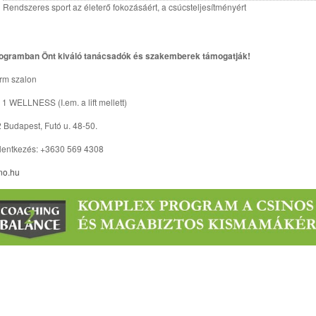
Rendszeres sport az életerő fokozásáért, a csúcsteljesítményért
ogramban Önt kiváló tanácsadók és szakemberek támogatják!
rm szalon
 1 WELLNESS (I.em. a lift mellett)
 Budapest, Futó u. 48-50.
lentkezés: +3630 569 4308
ino.hu