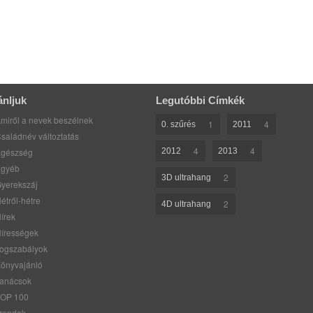
ánljuk
Legutóbbi Címkék
miről a nevek beszélnek
1
4
0. szűrés
2011
saládnév változtatás
4
4
gészség
2012
2013
gyéb
2
3D ultrahang
yerekszáj
étről-hétre
2
4D ultrahang
írek
írességek
ogszabályok
önyvajánló
anácsok
OP 100
rendek