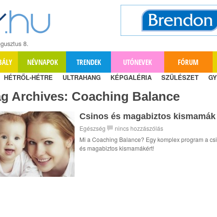
gusztus 8.
BÁLY
NÉVNAPOK
TRENDEK
UTÓNEVEK
FÓRUM
HÉTRŐL-HÉTRE
ULTRAHANG
KÉPGALÉRIA
SZÜLÉSZET
GY
ag Archives:
Coaching Balance
Csinos és magabiztos kismamák
Egészség
nincs hozzászólás
Mi a Coaching Balance? Egy komplex program a cs
és magabiztos kismamákért!