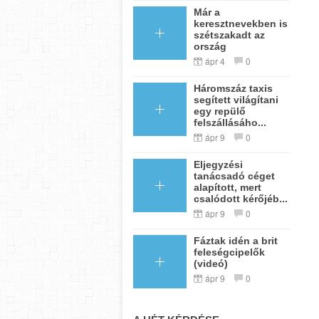
Már a
keresztnevekben is
szétszakadt az
ország
ápr 4
0
Háromszáz taxis
segített világítani
egy repülő
felszállásáho...
ápr 9
0
Eljegyzési
tanácsadó céget
alapított, mert
csalódott kérőjéb...
ápr 9
0
Fáztak idén a brit
feleségcipelők
(videó)
ápr 9
0