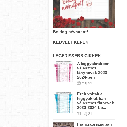
Boldog névnapot!
KEDVELT KÉPEK
LEGFRISSEBB CIKKEK
A leggyakrabban
választott
lánynevek 2023-
2024-ben
máj 21
Ezek voltak a
leggyakrabban
választott fiúnevek
2023-2024-be...
máj 21
Franciaországban