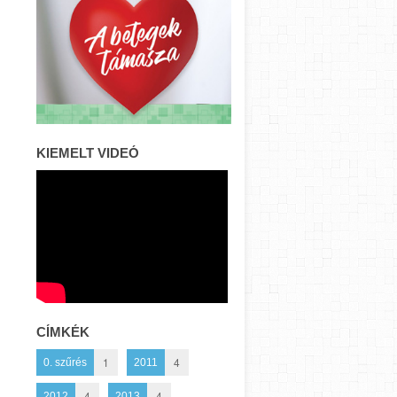
KIEMELT VIDEÓ
CÍMKÉK
1
4
0. szűrés
2011
4
4
2012
2013