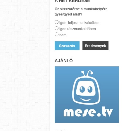
A HÉT KÉRDÉSE
Ön visszatérne a munkahelyére
gyes/gyed alatt?
igen, teljes munkaidőben
igen részmunkaidőben
nem
Eredmények
AJÁNLÓ