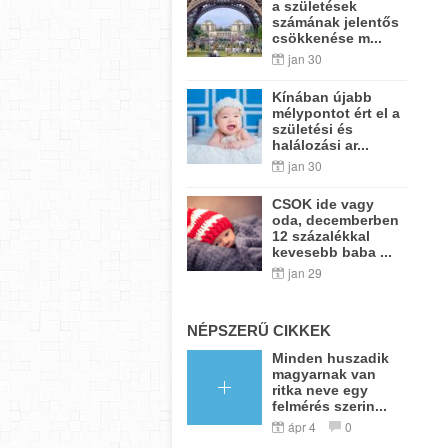
a születések
számának jelentős
csökkenése m...
jan 30
Kínában újabb
mélypontot ért el a
születési és
halálozási ar...
jan 30
CSOK ide vagy
oda, decemberben
12 százalékkal
kevesebb baba ...
jan 29
NÉPSZERŰ CIKKEK
Minden huszadik
magyarnak van
ritka neve egy
felmérés szerin...
ápr 4
0