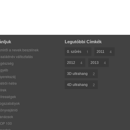
ánljuk
Legutóbbi Címkék
miről a nevek beszélnek
1
4
0. szűrés
2011
saládnév változtatás
4
4
gészség
2012
2013
gyéb
2
3D ultrahang
yerekszáj
étről-hétre
2
4D ultrahang
írek
írességek
ogszabályok
önyvajánló
anácsok
OP 100
rendek