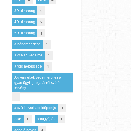
2
3D ultrahang
2
4D ultrahang
1
5D ultrahang
1
a bőr öregedése
1
a család védelme
1
a föld népessége
A gyermekek védelméről és a
gyámügyi igazgatásról szóló
törvény
1
1
a szülés várható időpontja
1
1
ABB
adatgyűjtés
4
adható nevek