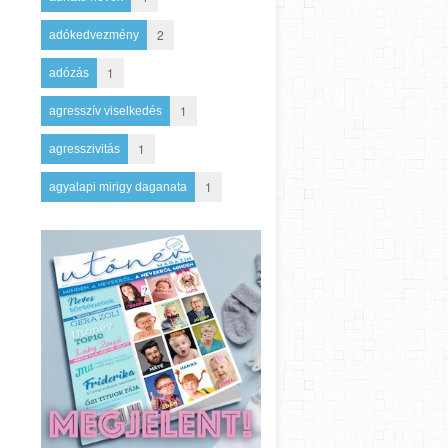
2
adókedvezmény
1
adózás
1
agresszív viselkedés
1
agresszivitás
1
agyalapi mirigy daganata