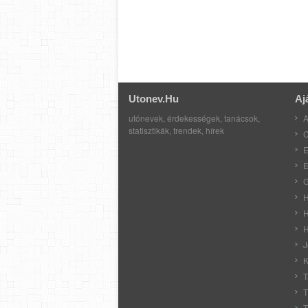
Utonev.hu
Aj
utónevek, érdekességek, tanácsok,
A
statisztikák, trendek, hírek
C
E
E
G
H
H
H
J
K
T
T
T