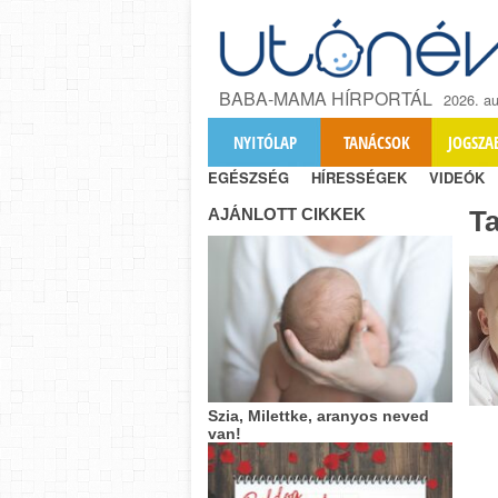
BABA-MAMA HÍRPORTÁL
2026. au
NYITÓLAP
TANÁCSOK
JOGSZA
EGÉSZSÉG
HÍRESSÉGEK
VIDEÓK
AJÁNLOTT CIKKEK
T
Szia, Milettke, aranyos neved
van!