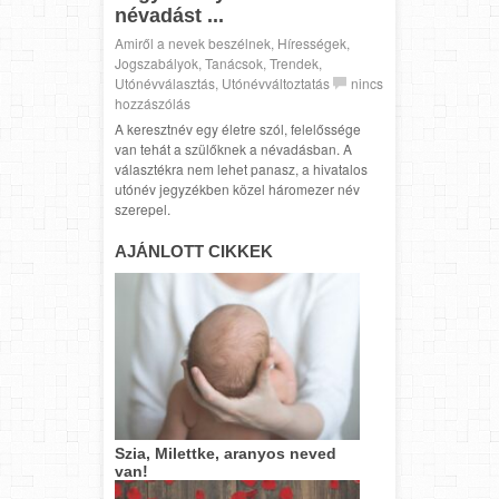
névadást ...
Amiről a nevek beszélnek
,
Hírességek
,
Jogszabályok
,
Tanácsok
,
Trendek
,
Utónévválasztás
,
Utónévváltoztatás
nincs
hozzászólás
A keresztnév egy életre szól, felelőssége
van tehát a szülőknek a névadásban. A
választékra nem lehet panasz, a hivatalos
utónév jegyzékben közel háromezer név
szerepel.
AJÁNLOTT CIKKEK
Szia, Milettke, aranyos neved
van!