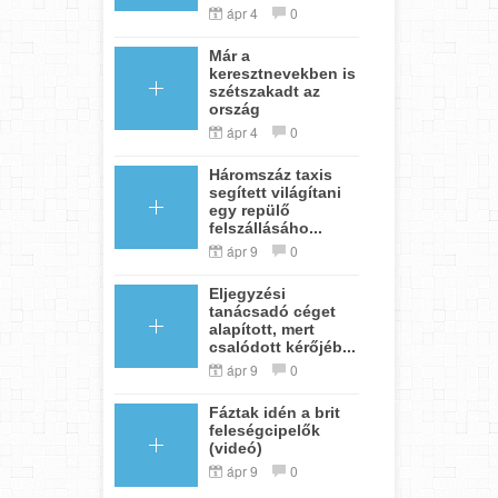
ápr 4
0
Már a
keresztnevekben is
szétszakadt az
ország
ápr 4
0
Háromszáz taxis
segített világítani
egy repülő
felszállásáho...
ápr 9
0
Eljegyzési
tanácsadó céget
alapított, mert
csalódott kérőjéb...
ápr 9
0
Fáztak idén a brit
feleségcipelők
(videó)
ápr 9
0