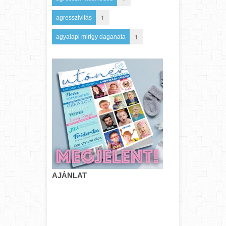
1
agresszivitás
1
agyalapi mirigy daganata
AJÁNLAT