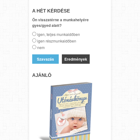
A HÉT KÉRDÉSE
Ön visszatérne a munkahelyére
gyes/gyed alatt?
igen, teljes munkaidőben
igen részmunkaidőben
nem
Eredmények
AJÁNLÓ