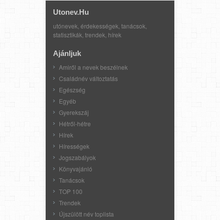
Utonev.hu
utónevek, érdekességek, tanácsok,
statisztikák, trendek, hírek
Ajánljuk
Amiről a nevek beszélnek
Családnév változtatás
Egészség
Egyéb
Gyerekszáj
Hétről-hétre
Hírek
Hírességek
Jogszabályok
Könyvajánló
Tanácsok
TOP 100
Trendek
Újszülött név toplista