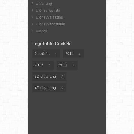
Ultrahang
Utónév toplista
Utónévválasztás
Utónévváltoztatás
Videók
Legutóbbi Címkék
1
4
0. szűrés
2011
4
4
2012
2013
2
3D ultrahang
2
4D ultrahang