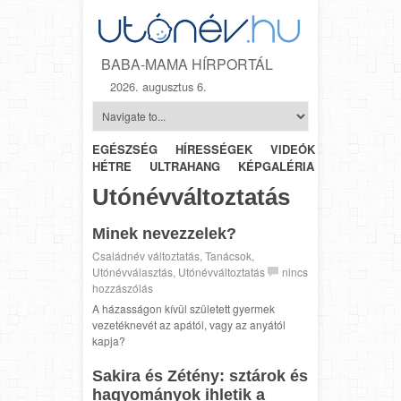
BABA-MAMA HÍRPORTÁL
2026. augusztus 6.
EGÉSZSÉG
HÍRESSÉGEK
VIDEÓK
HÉTRŐL-
HÉTRE
ULTRAHANG
KÉPGALÉRIA
SZÜLÉSZET
Utónévváltoztatás
Minek nevezzelek?
Családnév változtatás
,
Tanácsok
,
Utónévválasztás
,
Utónévváltoztatás
nincs
hozzászólás
A házasságon kívül született gyermek
vezetéknevét az apától, vagy az anyától
kapja?
Sakira és Zétény: sztárok és
hagyományok ihletik a