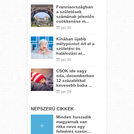
Franciaországban
a születések
számának jelentős
csökkenése m...
jan 30
Kínában újabb
mélypontot ért el a
születési és
halálozási ar...
jan 30
CSOK ide vagy
oda, decemberben
12 százalékkal
kevesebb baba ...
jan 29
NÉPSZERŰ CIKKEK
Minden huszadik
magyarnak van
ritka neve egy
felmérés szerin...