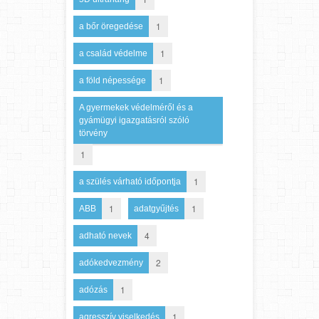
1
a bőr öregedése
1
a család védelme
1
a föld népessége
A gyermekek védelméről és a
gyámügyi igazgatásról szóló
törvény
1
1
a szülés várható időpontja
1
1
ABB
adatgyűjtés
4
adható nevek
2
adókedvezmény
1
adózás
1
agresszív viselkedés