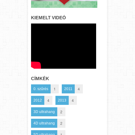
KIEMELT VIDEÓ
CÍMKÉK
1
4
0. szűrés
2011
4
4
2012
2013
2
3D ultrahang
2
4D ultrahang
1
5D ultrahang