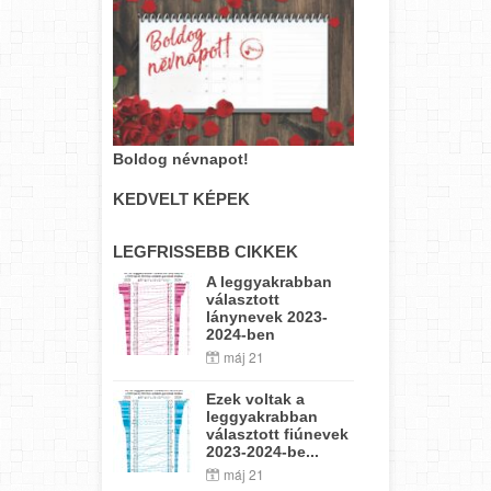
Boldog névnapot!
KEDVELT KÉPEK
LEGFRISSEBB CIKKEK
A leggyakrabban
választott
lánynevek 2023-
2024-ben
máj 21
Ezek voltak a
leggyakrabban
választott fiúnevek
2023-2024-be...
máj 21