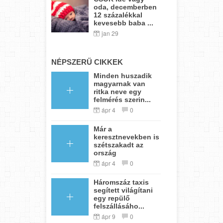
oda, decemberben
12 százalékkal
kevesebb baba ...
jan 29
NÉPSZERŰ CIKKEK
Minden huszadik
magyarnak van
ritka neve egy
felmérés szerin...
ápr 4
0
Már a
keresztnevekben is
szétszakadt az
ország
ápr 4
0
Háromszáz taxis
segített világítani
egy repülő
felszállásáho...
ápr 9
0