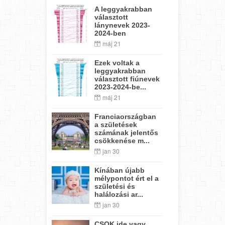
A leggyakrabban
választott
lánynevek 2023-
2024-ben
máj 21
Ezek voltak a
leggyakrabban
választott fiúnevek
2023-2024-be...
máj 21
Franciaországban
a születések
számának jelentős
csökkenése m...
jan 30
Kínában újabb
mélypontot ért el a
születési és
halálozási ar...
jan 30
CSOK ide vagy