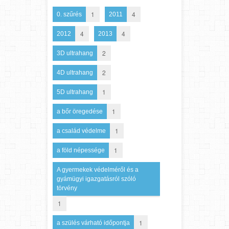
1
4
0. szűrés
2011
4
4
2012
2013
2
3D ultrahang
2
4D ultrahang
1
5D ultrahang
1
a bőr öregedése
1
a család védelme
1
a föld népessége
A gyermekek védelméről és a
gyámügyi igazgatásról szóló
törvény
1
1
a szülés várható időpontja