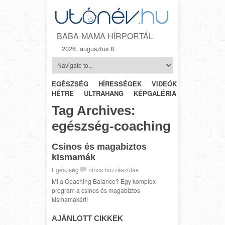
BABA-MAMA HÍRPORTÁL
2026. augusztus 8.
EGÉSZSÉG
HÍRESSÉGEK
VIDEÓK
HÉTRŐL-
HÉTRE
ULTRAHANG
KÉPGALÉRIA
SZÜLÉSZET
Tag Archives:
egészség-coaching
Csinos és magabiztos
kismamák
Egészség
nincs hozzászólás
Mi a Coaching Balance? Egy komplex
program a csinos és magabiztos
kismamákért!
AJÁNLOTT CIKKEK