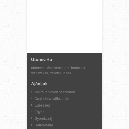
Utonev.hu
utónevek, érdekességek, tanácsok,
statisztikák, trendek, hírek
Ajánljuk
Amiről a nevek beszélnek
Családnév változtatás
Egészség
Egyéb
Gyerekszáj
Hétről-hétre