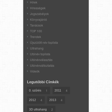
Hírek
Hírességek
Jogszabályok
Könyvajánló
Tanácsok
TOP 100
Trendek
Újszülött név toplista
Ultrahang
Utónév toplista
Utónévválasztás
Utónévváltoztatás
Videók
Legutóbbi Címkék
1
4
0. szűrés
2011
4
4
2012
2013
2
3D ultrahang