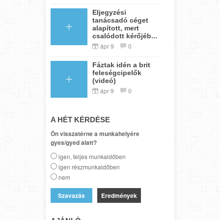
Eljegyzési
tanácsadó céget
alapított, mert
csalódott kérőjéb...
ápr 9
0
Fáztak idén a brit
feleségcipelők
(videó)
ápr 9
0
A HÉT KÉRDÉSE
Ön visszatérne a munkahelyére
gyes/gyed alatt?
igen, teljes munkaidőben
igen részmunkaidőben
nem
Eredmények