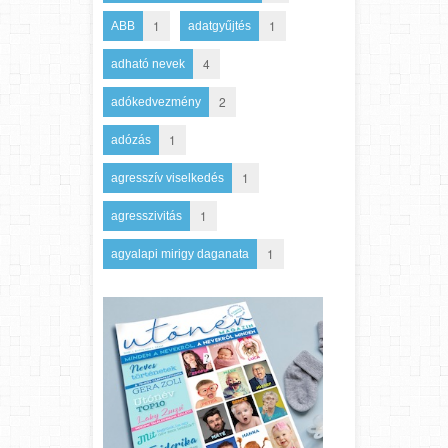
1
1
ABB
adatgyűjtés
4
adható nevek
2
adókedvezmény
1
adózás
1
agresszív viselkedés
1
agresszivitás
1
agyalapi mirigy daganata