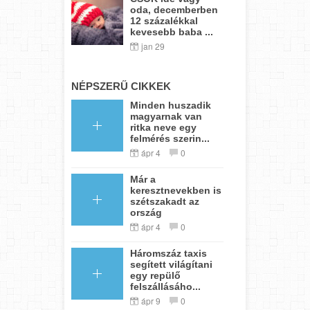
oda, decemberben
12 százalékkal
kevesebb baba ...
jan 29
NÉPSZERŰ CIKKEK
Minden huszadik
magyarnak van
ritka neve egy
felmérés szerin...
ápr 4
0
Már a
keresztnevekben is
szétszakadt az
ország
ápr 4
0
Háromszáz taxis
segített világítani
egy repülő
felszállásáho...
ápr 9
0