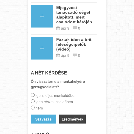
Eljegyzési
tanácsadó céget
alapított, mert
csalódott kérőjéb...
ápr 9
0
Fáztak idén a brit
feleségcipelők
(videó)
ápr 9
0
A HÉT KÉRDÉSE
Ön visszatérne a munkahelyére
gyes/gyed alatt?
igen, teljes munkaidőben
igen részmunkaidőben
nem
Eredmények