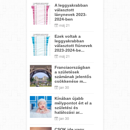
A leggyakrabban
választott
lánynevek 2023-
2024-ben
máj 21
Ezek voltak a
leggyakrabban
választott fiúnevek
2023-2024-be...
máj 21
Franciaországban
a születések
számának jelentős
csökkenése m...
jan 30
Kínában újabb
mélypontot ért el a
születési és
halálozási ar...
jan 30
CSOK ide vagy