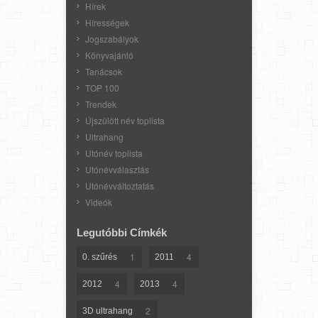
Hírek
Hírességek
Jogszabályok
Könyvajánló
Tanácsok
TOP 100
Trendek
Újszülött név toplista
Ultrahang
Utónév toplista
Utónévválasztás
Utónévváltoztatás
Videók
Legutóbbi Címkék
1
4
0. szűrés
2011
4
4
2012
2013
2
3D ultrahang