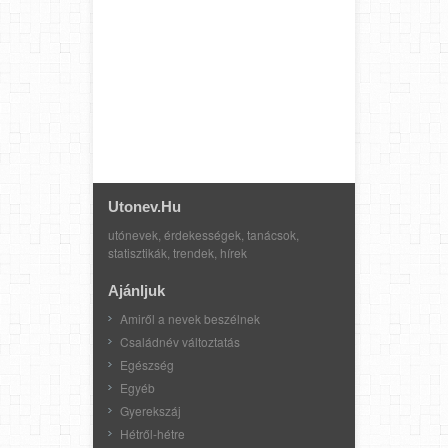
Utonev.hu
utónevek, érdekességek, tanácsok,
statisztikák, trendek, hírek
Ajánljuk
Amiről a nevek beszélnek
Családnév változtatás
Egészség
Egyéb
Gyerekszáj
Hétről-hétre