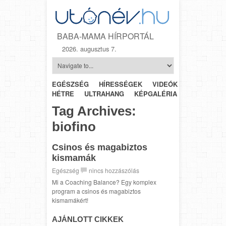
BABA-MAMA HÍRPORTÁL
2026. augusztus 7.
EGÉSZSÉG
HÍRESSÉGEK
VIDEÓK
HÉTRŐL-
HÉTRE
ULTRAHANG
KÉPGALÉRIA
SZÜLÉSZET
Tag Archives:
biofino
Csinos és magabiztos
kismamák
Egészség
nincs hozzászólás
Mi a Coaching Balance? Egy komplex
program a csinos és magabiztos
kismamákért!
AJÁNLOTT CIKKEK