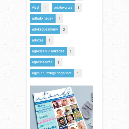
1
1
ABB
adatgyűjtés
4
adható nevek
2
adókedvezmény
1
adózás
1
agresszív viselkedés
1
agresszivitás
1
agyalapi mirigy daganata