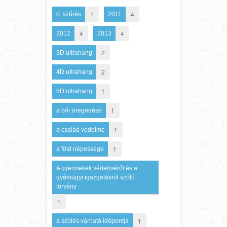
1
4
0. szűrés
2011
4
4
2012
2013
2
3D ultrahang
2
4D ultrahang
1
5D ultrahang
1
a bőr öregedése
1
a család védelme
1
a föld népessége
A gyermekek védelméről és a
gyámügyi igazgatásról szóló
törvény
1
1
a szülés várható időpontja