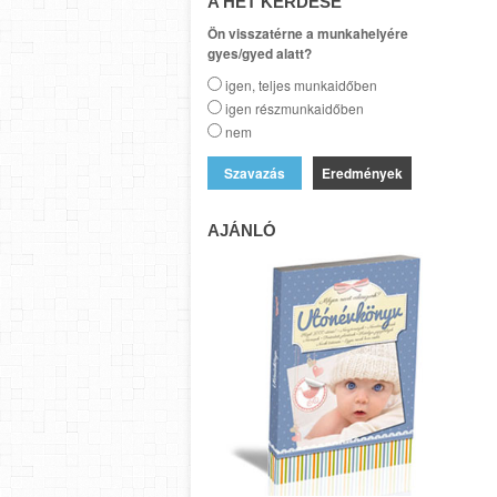
A HÉT KÉRDÉSE
Ön visszatérne a munkahelyére
gyes/gyed alatt?
igen, teljes munkaidőben
igen részmunkaidőben
nem
Eredmények
AJÁNLÓ