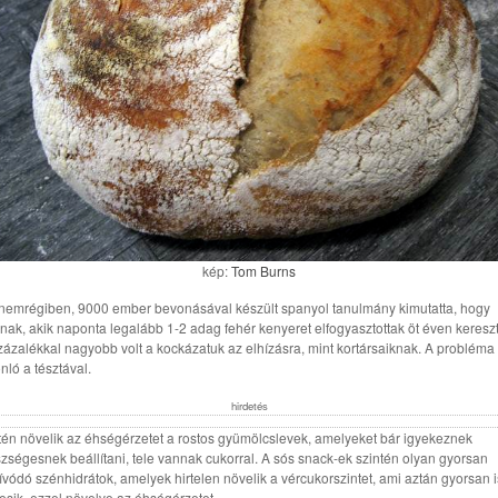
kép:
Tom Burns
nemrégiben, 9000 ember bevonásával készült spanyol tanulmány kimutatta, hogy
nak, akik naponta legalább 1-2 adag fehér kenyeret elfogyasztottak öt éven kereszt
zázalékkal nagyobb volt a kockázatuk az elhízásra, mint kortársaiknak. A probléma
nló a tésztával.
hirdetés
tén növelik az éhségérzetet a rostos gyümölcslevek, amelyeket bár igyekeznek
zségesnek beállítani, tele vannak cukorral. A sós snack-ek szintén olyan gyorsan
zívódó szénhidrátok, amelyek hirtelen növelik a vércukorszintet, ami aztán gyorsan 
s esik, ezzel növelve az éhségérzetet.