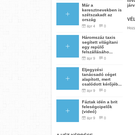
tov
járv
Már a
keresztnevekben is
szétszakadt az
VÉ
ország
ápr 4
0
Hozz
Háromszáz taxis
segített világítani
egy repülő
felszállásáho...
ápr 9
0
Eljegyzési
tanácsadó céget
alapított, mert
csalódott kérőjéb...
ápr 9
0
Fáztak idén a brit
feleségcipelők
(videó)
ápr 9
0