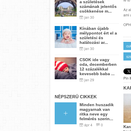
a születések
számának jelentős
Az a
csökkenése m...
ami 
jan 30
OPH
Kínában újabb
mélypontot ért el a
születési és
halálozási ar...
cu
jan 30
sz
CSOK ide vagy
oda, decemberben
12 százalékkal
kevesebb baba ...
Pin I
jan 29
KA
NÉPSZERŰ CIKKEK
Minden huszadik
magyarnak van
ritka neve egy
felmérés szerin...
ápr 4
0
Kar