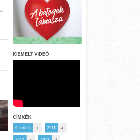
ait,
KIEMELT VIDEÓ
CÍMKÉK
1
4
0. szűrés
2011
4
4
2012
2013