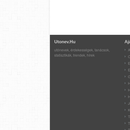
Utonev.hu
Aj
utónevek, érdekességek, tanácsok,
A
statisztikák, trendek, hírek
C
E
E
G
H
H
H
J
K
T
T
T