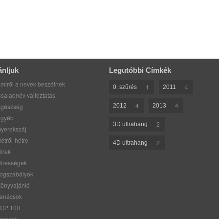
ánljuk
Legutóbbi Címkék
miről a nevek beszélnek
1
4
0. szűrés
2011
saládnév változtatás
4
4
gészség
2012
2013
gyéb
2
3D ultrahang
yerekszáj
étről-hétre
2
4D ultrahang
írek
írességek
ogszabályok
önyvajánló
anácsok
OP 100
rendek