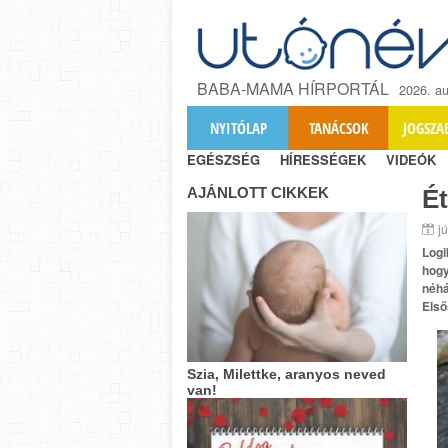
BABA-MAMA HÍRPORTÁL
2026. au
NYITÓLAP
TANÁCSOK
JOGSZA
EGÉSZSÉG
HÍRESSÉGEK
VIDEÓK
AJÁNLOTT CIKKEK
Ét
j
Logi
hogy
néhá
Első
Szia, Milettke, aranyos neved
van!