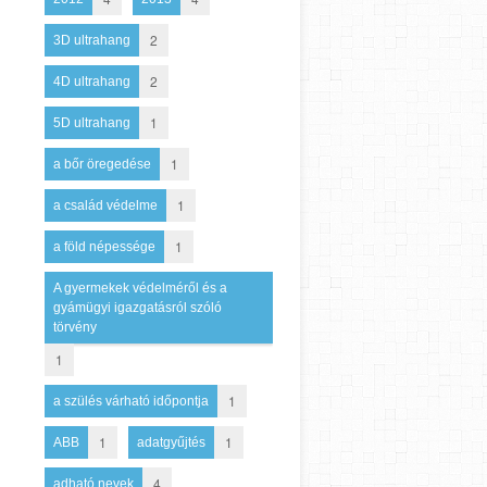
2
3D ultrahang
2
4D ultrahang
1
5D ultrahang
1
a bőr öregedése
1
a család védelme
1
a föld népessége
A gyermekek védelméről és a
gyámügyi igazgatásról szóló
törvény
1
1
a szülés várható időpontja
1
1
ABB
adatgyűjtés
4
adható nevek