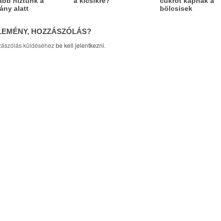
ább híztunk a
a kicsikre?
cukrot kapnak a
ány alatt
bölcsisek
LEMÉNY, HOZZÁSZÓLÁS?
ászólás küldéséhez
be kell jelentkezni
.