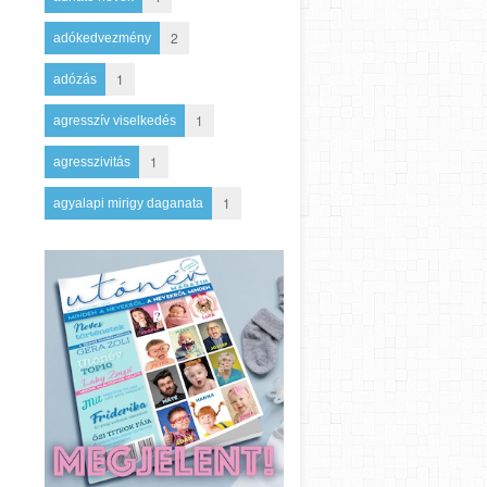
2
adókedvezmény
1
adózás
1
agresszív viselkedés
1
agresszivitás
1
agyalapi mirigy daganata