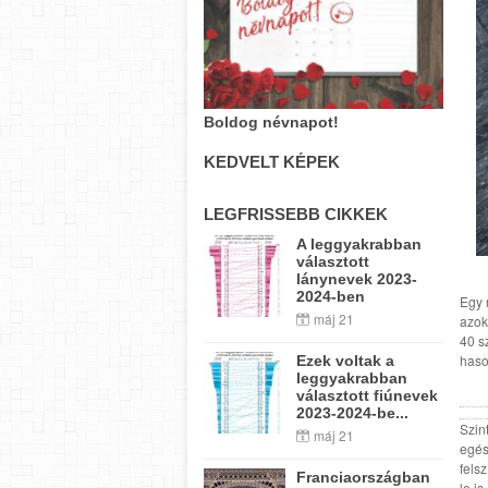
Boldog névnapot!
KEDVELT KÉPEK
LEGFRISSEBB CIKKEK
A leggyakrabban
választott
lánynevek 2023-
2024-ben
Egy 
máj 21
azok
40 s
haso
Ezek voltak a
leggyakrabban
választott fiúnevek
2023-2024-be...
Szin
máj 21
egés
fels
Franciaországban
le i