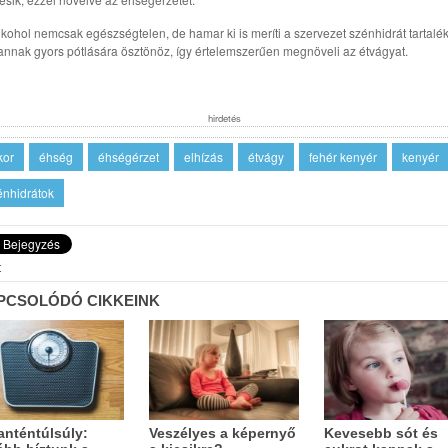
lkohol nemcsak egészségtelen, de hamar ki is meríti a szervezet szénhidrát tartalék
annak gyors pótlására ösztönöz, így értelemszerűen megnöveli az étvágyat.
hirdetés
kor
éhség
éhségérzet
elhízás
étvágy
fehér kenyér
kenyér
énhidrátok
t
PCSOLÓDÓ CIKKEINK
anténtúlsúly:
Veszélyes a képernyő
Kevesebb sót és