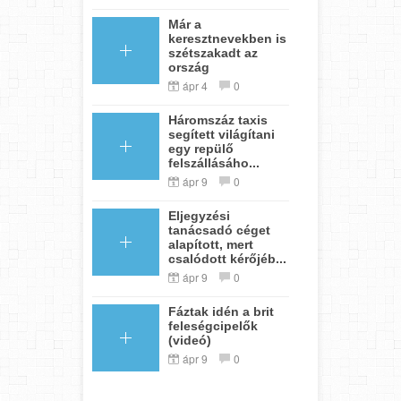
Már a
keresztnevekben is
szétszakadt az
ország
ápr 4
0
Háromszáz taxis
segített világítani
egy repülő
felszállásáho...
ápr 9
0
Eljegyzési
tanácsadó céget
alapított, mert
csalódott kérőjéb...
ápr 9
0
Fáztak idén a brit
feleségcipelők
(videó)
ápr 9
0