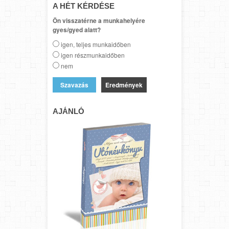
A HÉT KÉRDÉSE
Ön visszatérne a munkahelyére
gyes/gyed alatt?
igen, teljes munkaidőben
igen részmunkaidőben
nem
Eredmények
AJÁNLÓ