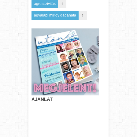
1
agresszivitás
1
agyalapi mirigy daganata
AJÁNLAT