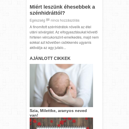
Miért leszünk éhesebbek a
szénhidráttól?
Egészség
nincs hozzászólás
A finomított szénhidrátok növelik az étel
utáni sóvárgást. Az elfogyasztásukat követő
hirtelen vércukorszint-emelkedés, majd nem
sokkal azt követően csökkenés ugyanis
aktiválja az agy jutalo...
AJÁNLOTT CIKKEK
Szia, Milettke, aranyos neved
van!