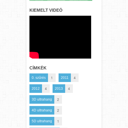
KIEMELT VIDEÓ
CÍMKÉK
1
4
0. szűrés
2011
4
4
2012
2013
2
3D ultrahang
2
4D ultrahang
1
5D ultrahang