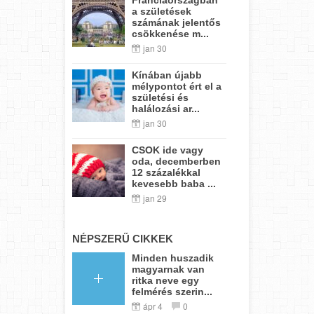
a születések
számának jelentős
csökkenése m...
jan 30
Kínában újabb
mélypontot ért el a
születési és
halálozási ar...
jan 30
CSOK ide vagy
oda, decemberben
12 százalékkal
kevesebb baba ...
jan 29
NÉPSZERŰ CIKKEK
Minden huszadik
magyarnak van
ritka neve egy
felmérés szerin...
ápr 4
0