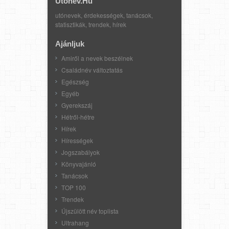
Utonev.hu
utónevek, érdekességek, tanácsok,
statisztikák, trendek, hírek
Ajánljuk
Amiről a nevek beszélnek
Családnév változtatás
Egészség
Egyéb
Gyerekszáj
Hétről-hétre
Hírek
Hírességek
Jogszabályok
Könyvajánló
Tanácsok
TOP 100
Trendek
Újszülött név toplista
Ultrahang