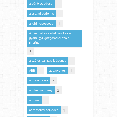
1
a bőr öregedése
1
a család védelme
1
a föld népessége
A gyermekek védelméről és a
gyámügyi igazgatásról szóló
törvény
1
1
a szülés várható időpontja
1
1
ABB
adatgyűjtés
4
adható nevek
2
adókedvezmény
1
adózás
1
agresszív viselkedés