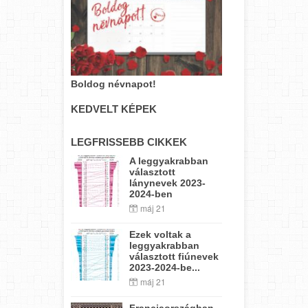
Boldog névnapot!
KEDVELT KÉPEK
LEGFRISSEBB CIKKEK
A leggyakrabban
választott
lánynevek 2023-
2024-ben
máj 21
Ezek voltak a
leggyakrabban
választott fiúnevek
2023-2024-be...
máj 21
Franciaországban