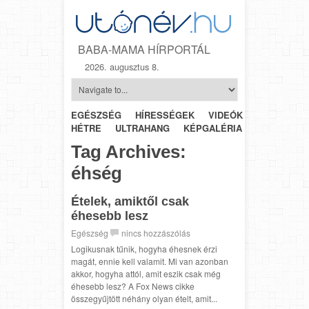
BABA-MAMA HÍRPORTÁL
2026. augusztus 8.
EGÉSZSÉG
HÍRESSÉGEK
VIDEÓK
HÉTRŐL-
HÉTRE
ULTRAHANG
KÉPGALÉRIA
SZÜLÉSZET
Tag Archives:
éhség
Ételek, amiktől csak
éhesebb lesz
Egészség
nincs hozzászólás
Logikusnak tűnik, hogyha éhesnek érzi
magát, ennie kell valamit. Mi van azonban
akkor, hogyha attól, amit eszik csak még
éhesebb lesz? A Fox News cikke
összegyűjtött néhány olyan ételt, amit...