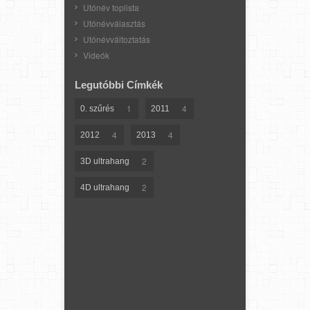
Utónév toplista
Utónévválasztás
Utónévváltoztatás
Videók
Legutóbbi Címkék
1
4
0. szűrés
2011
4
4
2012
2013
2
3D ultrahang
2
4D ultrahang