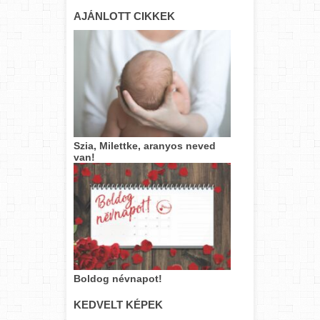
AJÁNLOTT CIKKEK
Szia, Milettke, aranyos neved
van!
Boldog névnapot!
KEDVELT KÉPEK