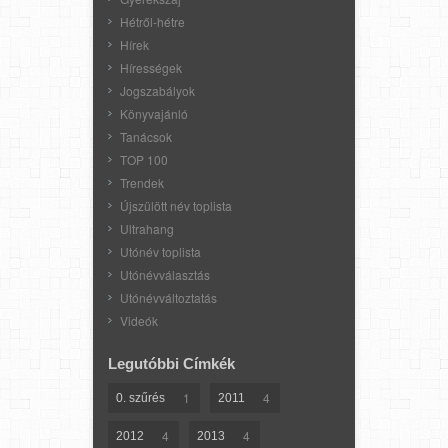
Hétről-hétre
Hírek
Hírességek
Jogszabályok
Könyvajánló
Tanácsok
TOP 100
Trendek
Újszülött név toplista
Ultrahang
Utónév toplista
Utónévválasztás
Utónévváltoztatás
Videók
Legutóbbi Címkék
1
4
0. szűrés
2011
4
4
2012
2013