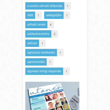
1
a szülés várható időpontja
1
1
ABB
adatgyűjtés
4
adható nevek
2
adókedvezmény
1
adózás
1
agresszív viselkedés
1
agresszivitás
1
agyalapi mirigy daganata