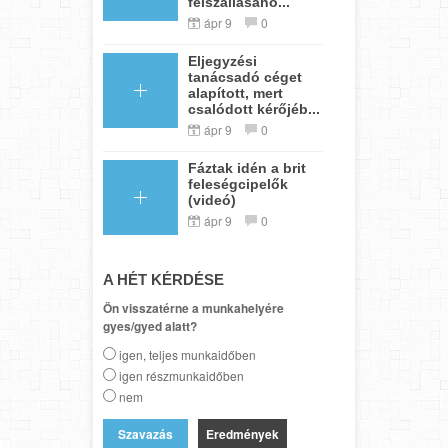
felszállásáho...
ápr 9
0
Eljegyzési
tanácsadó céget
alapított, mert
csalódott kérőjéb...
ápr 9
0
Fáztak idén a brit
feleségcipelők
(videó)
ápr 9
0
A HÉT KÉRDÉSE
Ön visszatérne a munkahelyére
gyes/gyed alatt?
igen, teljes munkaidőben
igen részmunkaidőben
nem
Eredmények