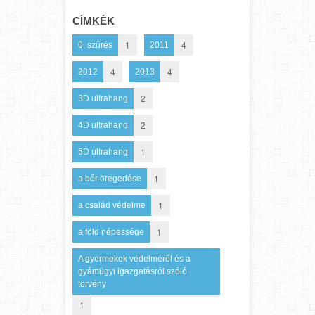
CÍMKÉK
1
4
0. szűrés
2011
4
4
2012
2013
2
3D ultrahang
2
4D ultrahang
1
5D ultrahang
1
a bőr öregedése
1
a család védelme
1
a föld népessége
A gyermekek védelméről és a
gyámügyi igazgatásról szóló
törvény
1