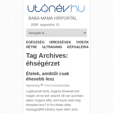
BABA-MAMA HÍRPORTÁL
2026. augusztus 10.
EGÉSZSÉG
HÍRESSÉGEK
VIDEÓK
HÉTRŐL-
HÉTRE
ULTRAHANG
KÉPGALÉRIA
SZÜLÉSZET
Tag Archives:
éhségérzet
Ételek, amiktől csak
éhesebb lesz
Egészség
nincs hozzászólás
Logikusnak tűnik, hogyha éhesnek érzi
magát, ennie kell valamit. Mi van azonban
akkor, hogyha attól, amit eszik csak még
éhesebb lesz? A Fox News cikke
összegyűjtött néhány olyan ételt, amit...