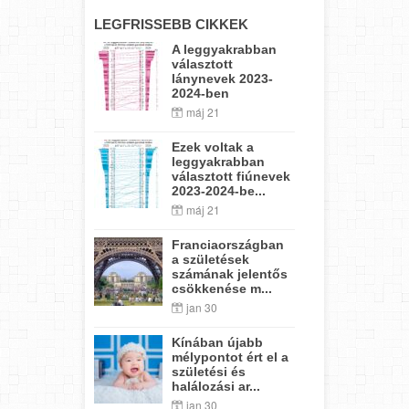
LEGFRISSEBB CIKKEK
A leggyakrabban
választott
lánynevek 2023-
2024-ben
máj 21
Ezek voltak a
leggyakrabban
választott fiúnevek
2023-2024-be...
máj 21
Franciaországban
a születések
számának jelentős
csökkenése m...
jan 30
Kínában újabb
mélypontot ért el a
születési és
halálozási ar...
jan 30