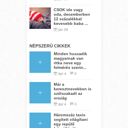
CSOK ide vagy
oda, decemberben
12 százalékkal
kevesebb baba ...
jan 29
NÉPSZERŰ CIKKEK
Minden huszadik
magyarnak van
ritka neve egy
felmérés szerin...
ápr 4
0
Már a
keresztnevekben is
szétszakadt az
ország
ápr 4
0
Háromszáz taxis
segített világítani
egy repülő