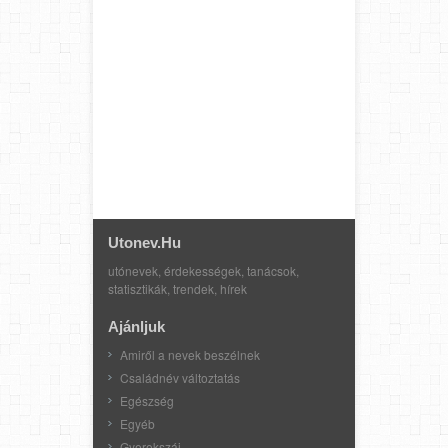
Utonev.hu
utónevek, érdekességek, tanácsok,
statisztikák, trendek, hírek
Ajánljuk
Amiről a nevek beszélnek
Családnév változtatás
Egészség
Egyéb
Gyerekszáj