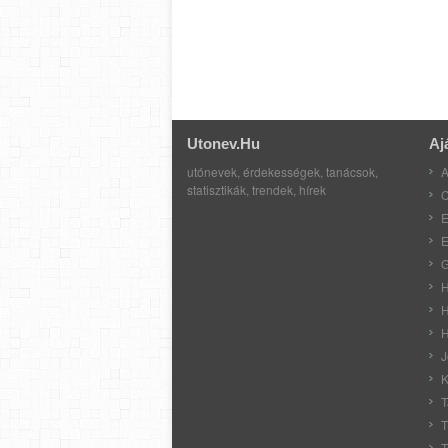
Utonev.hu
Aj
utónevek, érdekességek, tanácsok,
A
statisztikák, trendek, hírek
C
E
E
G
H
H
H
J
K
T
T
T