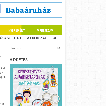
NYEREMÉNY
IMPRESSZUM
ÓGYSZERTÁR
GYEREKSZÁJ
TOP
z
HIRDETÉS
 kell
zik
jtött
nis