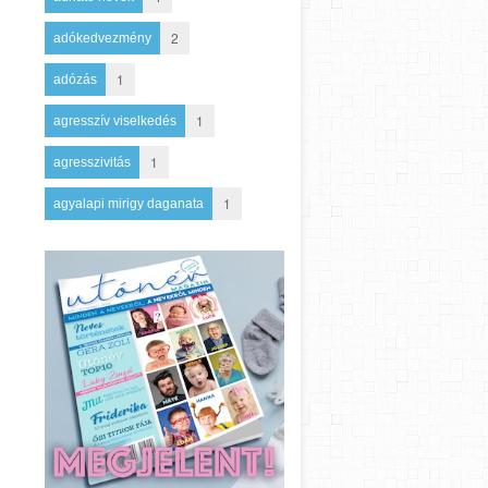
2
adókedvezmény
1
adózás
1
agresszív viselkedés
1
agresszivitás
1
agyalapi mirigy daganata