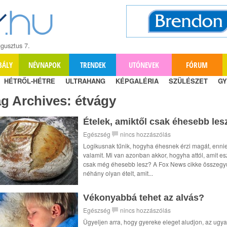
gusztus 7.
BÁLY
NÉVNAPOK
TRENDEK
UTÓNEVEK
FÓRUM
HÉTRŐL-HÉTRE
ULTRAHANG
KÉPGALÉRIA
SZÜLÉSZET
GY
ag Archives:
étvágy
Ételek, amiktől csak éhesebb les
Egészség
nincs hozzászólás
Logikusnak tűnik, hogyha éhesnek érzi magát, ennie
valamit. Mi van azonban akkor, hogyha attól, amit es
csak még éhesebb lesz? A Fox News cikke összegyű
néhány olyan ételt, amit...
Vékonyabbá tehet az alvás?
Egészség
nincs hozzászólás
Ügyeljen arra, hogy gyereke eleget aludjon, az ugya