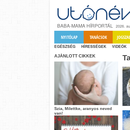
BABA-MAMA HÍRPORTÁL
2026. au
NYITÓLAP
TANÁCSOK
JOGSZA
EGÉSZSÉG
HÍRESSÉGEK
VIDEÓK
AJÁNLOTT CIKKEK
T
Szia, Milettke, aranyos neved
van!