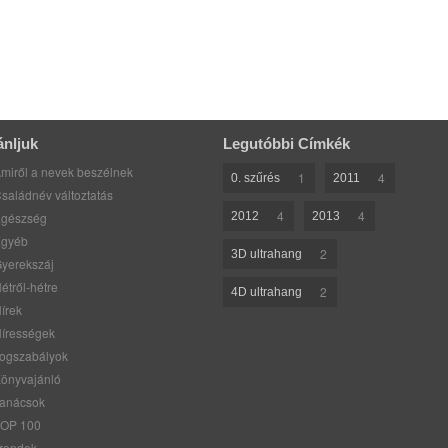
ánljuk
Legutóbbi Címkék
miről a nevek beszélnek
1
4
0. szűrés
2011
saládnév változtatás
4
4
gészség
2012
2013
gyéb
2
3D ultrahang
yerekszáj
étről-hétre
2
4D ultrahang
írek
írességek
ogszabályok
önyvajánló
anácsok
OP 100
rendek