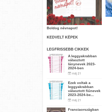
Boldog névnapot!
KEDVELT KÉPEK
LEGFRISSEBB CIKKEK
A leggyakrabban
választott
lánynevek 2023-
2024-ben
máj 21
Ezek voltak a
leggyakrabban
választott fiúnevek
2023-2024-be...
máj 21
Franciaországban