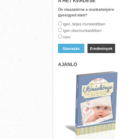
A HÉT KÉRDÉSE
Ön visszatérne a munkahelyére
gyes/gyed alatt?
igen, teljes munkaidőben
igen részmunkaidőben
nem
Eredmények
AJÁNLÓ