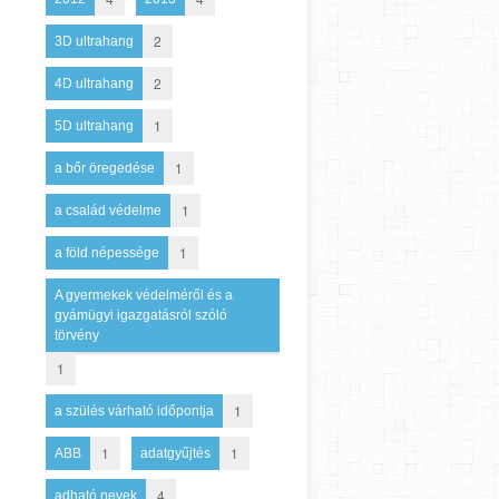
2
3D ultrahang
2
4D ultrahang
1
5D ultrahang
1
a bőr öregedése
1
a család védelme
1
a föld népessége
A gyermekek védelméről és a
gyámügyi igazgatásról szóló
törvény
1
1
a szülés várható időpontja
1
1
ABB
adatgyűjtés
4
adható nevek