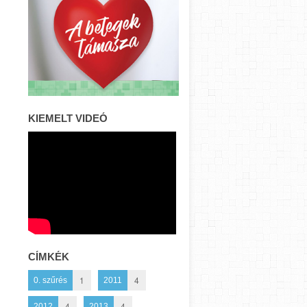
KIEMELT VIDEÓ
CÍMKÉK
1
4
0. szűrés
2011
4
4
2012
2013