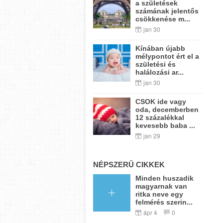
a születések
számának jelentős
csökkenése m...
jan 30
Kínában újabb
mélypontot ért el a
születési és
halálozási ar...
jan 30
CSOK ide vagy
oda, decemberben
12 százalékkal
kevesebb baba ...
jan 29
NÉPSZERŰ CIKKEK
Minden huszadik
magyarnak van
ritka neve egy
felmérés szerin...
ápr 4
0