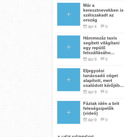
Már a
keresztnevekben is
szétszakadt az
ország
ápr 4
0
Háromszáz taxis
segített világítani
egy repülő
felszállásáho...
ápr 9
0
Eljegyzési
tanácsadó céget
alapított, mert
csalódott kérőjéb...
ápr 9
0
Fáztak idén a brit
feleségcipelők
(videó)
ápr 9
0