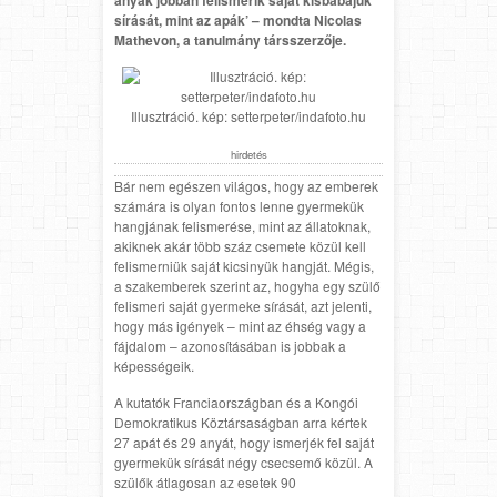
sírását, mint az apák’ – mondta Nicolas
Mathevon, a tanulmány társszerzője.
Illusztráció. kép: setterpeter/indafoto.hu
hirdetés
Bár nem egészen világos, hogy az emberek
számára is olyan fontos lenne gyermekük
hangjának felismerése, mint az állatoknak,
akiknek akár több száz csemete közül kell
felismerniük saját kicsinyük hangját. Mégis,
a szakemberek szerint az, hogyha egy szülő
felismeri saját gyermeke sírását, azt jelenti,
hogy más igények – mint az éhség vagy a
fájdalom – azonosításában is jobbak a
képességeik.
A kutatók Franciaországban és a Kongói
Demokratikus Köztársaságban arra kértek
27 apát és 29 anyát, hogy ismerjék fel saját
gyermekük sírását négy csecsemő közül. A
szülők átlagosan az esetek 90