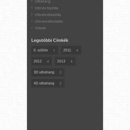
Ultrahang
Utónév toplista
Utónévválasztás
Utónévváltoztatás
Videók
Legutóbbi Címkék
1
4
0. szűrés
2011
4
4
2012
2013
2
3D ultrahang
2
4D ultrahang