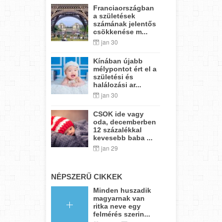
Franciaországban
a születések
számának jelentős
csökkenése m...
jan 30
Kínában újabb
mélypontot ért el a
születési és
halálozási ar...
jan 30
CSOK ide vagy
oda, decemberben
12 százalékkal
kevesebb baba ...
jan 29
NÉPSZERŰ CIKKEK
Minden huszadik
magyarnak van
ritka neve egy
felmérés szerin...