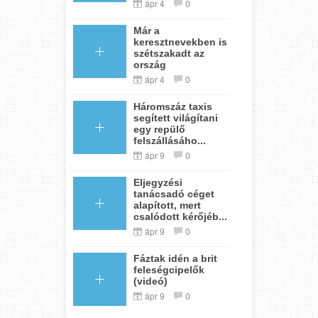
ápr 4
0
Már a
keresztnevekben is
szétszakadt az
ország
ápr 4
0
Háromszáz taxis
segített világítani
egy repülő
felszállásáho...
ápr 9
0
Eljegyzési
tanácsadó céget
alapított, mert
csalódott kérőjéb...
ápr 9
0
Fáztak idén a brit
feleségcipelők
(videó)
ápr 9
0