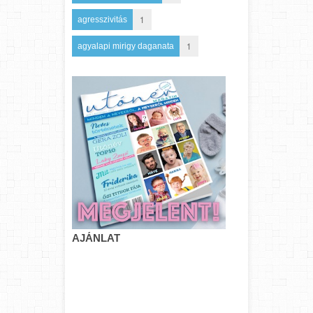
1
agresszivitás
1
agyalapi mirigy daganata
AJÁNLAT