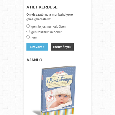
A HÉT KÉRDÉSE
Ön visszatérne a munkahelyére
gyes/gyed alatt?
igen, teljes munkaidőben
igen részmunkaidőben
nem
Eredmények
AJÁNLÓ