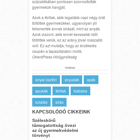
százalékában pontosan azonosították
gyermekük hangját.
Azok a férfiak, akik legalább napi négy órát
töltöttek gyermekükkel, ugyanolyan jól
felismerték annak sírását, mint az anyák.
Azok viszont, akik ennél kevesebb időt
töltöttek velük, ez az arány jóval rosszabb
volt. Ez azt mutatja, hogy az érzékelés
csupán a tapasztalaton múlik.
OrientPress Hírügynökség
hirdetés
anyai ösztön
anyukák
apák
apukák
férfiak
kisbaba
kutatás
sírás
KAPCSOLÓDÓ CIKKEINK
Széleskörű
támogatottság övezi
az új gyermekvédelmi
törvényt