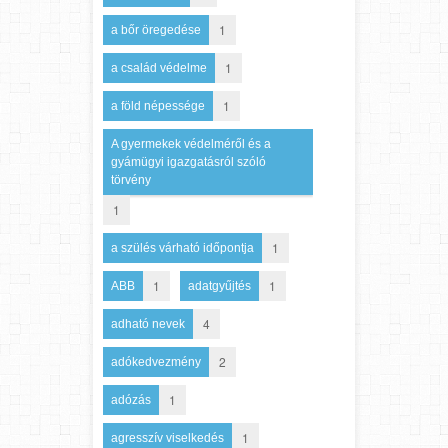
1
a bőr öregedése
1
a család védelme
1
a föld népessége
A gyermekek védelméről és a
gyámügyi igazgatásról szóló
törvény
1
1
a szülés várható időpontja
1
1
ABB
adatgyűjtés
4
adható nevek
2
adókedvezmény
1
adózás
1
agresszív viselkedés