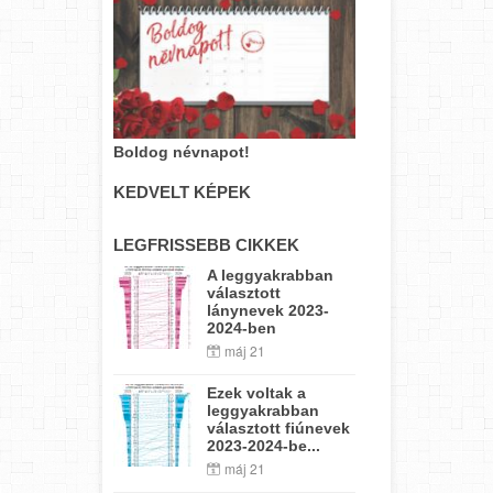
Boldog névnapot!
KEDVELT KÉPEK
LEGFRISSEBB CIKKEK
A leggyakrabban
választott
lánynevek 2023-
2024-ben
máj 21
Ezek voltak a
leggyakrabban
választott fiúnevek
2023-2024-be...
máj 21