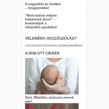
A nappalim az irodám
– kisgyerekkel
“Nem tudod milyen
terhesnek lenni” –
bemutatjuk a
várandós apukákat
VÉLEMÉNY, HOZZÁSZÓLÁS?
Hozzászólás küldéséhez
be kell jelentkezni
.
AJÁNLOTT CIKKEK
Szia, Milettke, aranyos neved
van!