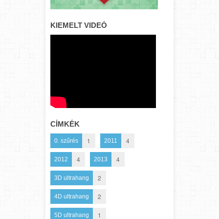
KIEMELT VIDEÓ
CÍMKÉK
1
4
0. szűrés
2011
4
4
2012
2013
2
3D ultrahang
2
4D ultrahang
1
5D ultrahang