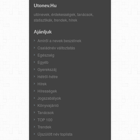
Utonev.hu
utónevek, érdekességek, tanácsok,
statisztikák, trendek, hírek
Ajánljuk
Amiről a nevek beszélnek
Családnév változtatás
Egészség
Egyéb
Gyerekszáj
Hétről-hétre
Hírek
Hírességek
Jogszabályok
Könyvajánló
Tanácsok
TOP 100
Trendek
Újszülött név toplista