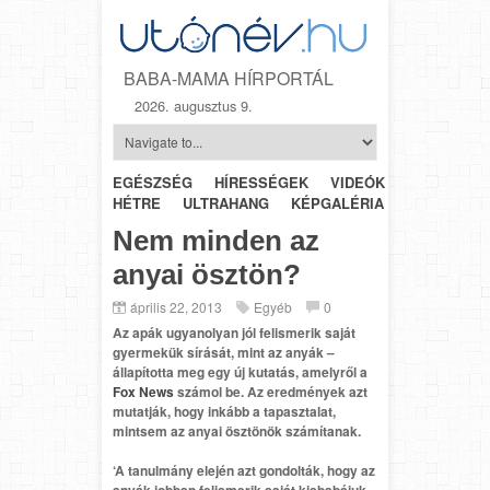
BABA-MAMA HÍRPORTÁL
2026. augusztus 9.
EGÉSZSÉG
HÍRESSÉGEK
VIDEÓK
HÉTRŐL-
HÉTRE
ULTRAHANG
KÉPGALÉRIA
SZÜLÉSZET
Nem minden az
anyai ösztön?
április 22, 2013
Egyéb
0
Az apák ugyanolyan jól felismerik saját
gyermekük sírását, mint az anyák –
állapította meg egy új kutatás, amelyről a
Fox News
számol be. Az eredmények azt
mutatják, hogy inkább a tapasztalat,
mintsem az anyai ösztönök számítanak.
‘A tanulmány elején azt gondolták, hogy az
anyák jobban felismerik saját kisbabájuk