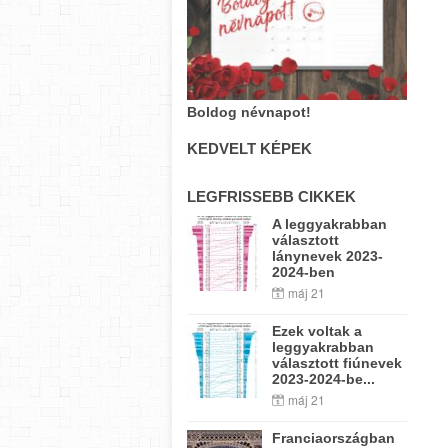
Boldog névnapot!
KEDVELT KÉPEK
LEGFRISSEBB CIKKEK
A leggyakrabban
választott
lánynevek 2023-
2024-ben
máj 21
Ezek voltak a
leggyakrabban
választott fiúnevek
2023-2024-be...
máj 21
Franciaországban