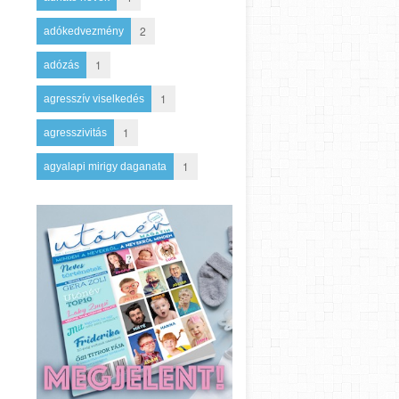
2
adókedvezmény
1
adózás
1
agresszív viselkedés
1
agresszivitás
1
agyalapi mirigy daganata