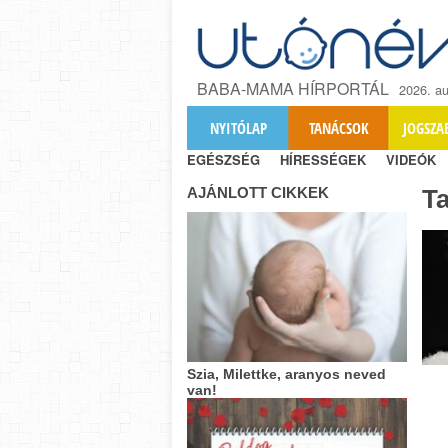
BABA-MAMA HÍRPORTÁL
2026. au
NYITÓLAP
TANÁCSOK
JOGSZA
EGÉSZSÉG
HÍRESSÉGEK
VIDEÓK
AJÁNLOTT CIKKEK
T
Szia, Milettke, aranyos neved
van!