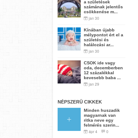
a születések
számának jelentős
csökkenése m...
jan 30
Kínában újabb
mélypontot ért el a
születési és
halálozási ar...
jan 30
CSOK ide vagy
oda, decemberben
12 százalékkal
kevesebb baba ...
jan 29
NÉPSZERŰ CIKKEK
Minden huszadik
magyarnak van
ritka neve egy
felmérés szerin...
ápr 4
0