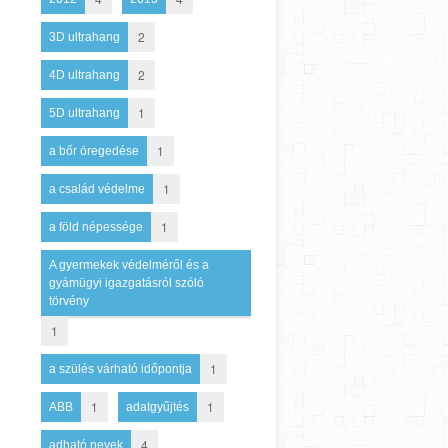
2
3D ultrahang
2
4D ultrahang
1
5D ultrahang
1
a bőr öregedése
1
a család védelme
1
a föld népessége
A gyermekek védelméről és a
gyámügyi igazgatásról szóló
törvény
1
1
a szülés várható időpontja
1
1
ABB
adatgyűjtés
4
adható nevek