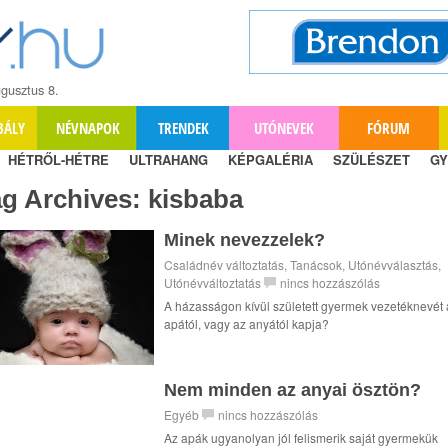
gusztus 8.
BÁLY
NÉVNAPOK
TRENDEK
UTÓNEVEK
FÓRUM
HÉTRŐL-HÉTRE
ULTRAHANG
KÉPGALÉRIA
SZÜLÉSZET
GY
ag Archives:
kisbaba
Minek nevezzelek?
Családnév változtatás
,
Tanácsok
,
Utónévválasztás
,
Utónévváltoztatás
nincs hozzászólás
A házasságon kívül született gyermek vezetéknevét 
apától, vagy az anyától kapja?
Nem minden az anyai ösztön?
Egyéb
nincs hozzászólás
Az apák ugyanolyan jól felismerik saját gyermekük