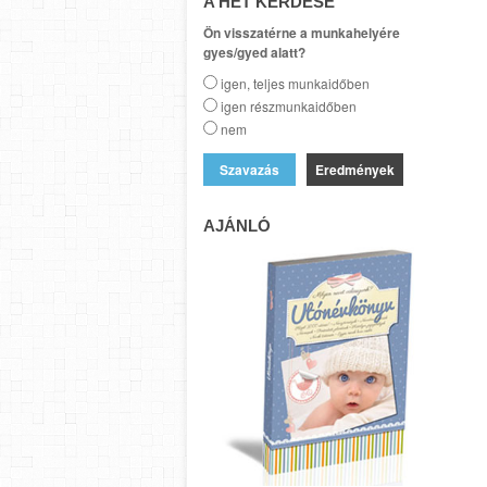
A HÉT KÉRDÉSE
Ön visszatérne a munkahelyére
gyes/gyed alatt?
igen, teljes munkaidőben
igen részmunkaidőben
nem
Eredmények
AJÁNLÓ