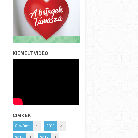
KIEMELT VIDEÓ
CÍMKÉK
1
4
0. szűrés
2011
4
4
2012
2013