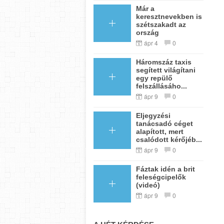
Már a
keresztnevekben is
szétszakadt az
ország
ápr 4
0
Háromszáz taxis
segített világítani
egy repülő
felszállásáho...
ápr 9
0
Eljegyzési
tanácsadó céget
alapított, mert
csalódott kérőjéb...
ápr 9
0
Fáztak idén a brit
feleségcipelők
(videó)
ápr 9
0