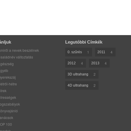
ánljuk
Legutóbbi Címkék
miről a nevek beszélnek
1
4
0. szűrés
2011
saládnév változtatás
4
4
gészség
2012
2013
gyéb
2
3D ultrahang
yerekszáj
étről-hétre
2
4D ultrahang
írek
írességek
ogszabályok
önyvajánló
anácsok
OP 100
rendek