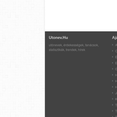
Utonev.hu
Aj
utónevek, érdekességek, tanácsok,
A
statisztikák, trendek, hírek
C
E
E
G
H
H
H
J
K
T
T
T