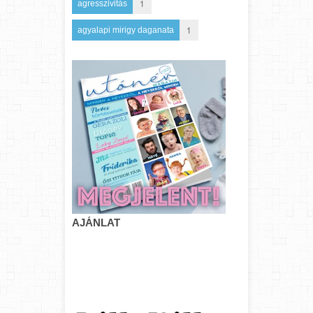
1
agresszivitás
1
agyalapi mirigy daganata
AJÁNLAT