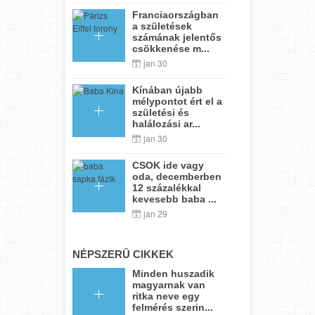
Franciaországban
a születések
számának jelentős
csökkenése m...
jan 30
Kínában újabb
mélypontot ért el a
születési és
halálozási ar...
jan 30
CSOK ide vagy
oda, decemberben
12 százalékkal
kevesebb baba ...
jan 29
NÉPSZERŰ CIKKEK
Minden huszadik
magyarnak van
ritka neve egy
felmérés szerin...