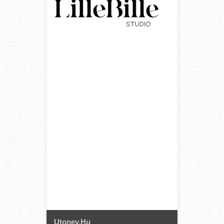
Utonev.hu