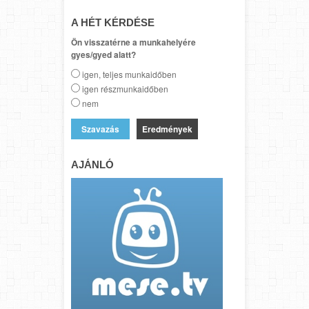
A HÉT KÉRDÉSE
Ön visszatérne a munkahelyére
gyes/gyed alatt?
igen, teljes munkaidőben
igen részmunkaidőben
nem
Eredmények
AJÁNLÓ