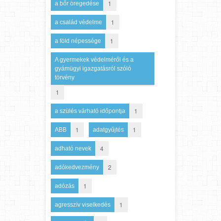
1
a bőr öregedése
1
a család védelme
1
a föld népessége
A gyermekek védelméről és a
gyámügyi igazgatásról szóló
törvény
1
1
a szülés várható időpontja
1
1
ABB
adatgyűjtés
4
adható nevek
2
adókedvezmény
1
adózás
1
agresszív viselkedés