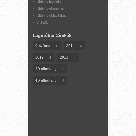
Utónév toplista
Utónévválasztás
Utónévváltoztatás
Videók
Legutóbbi Címkék
1
4
0. szűrés
2011
4
4
2012
2013
2
3D ultrahang
2
4D ultrahang