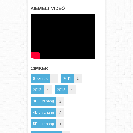
KIEMELT VIDEÓ
CÍMKÉK
1
4
0. szűrés
2011
4
4
2012
2013
2
3D ultrahang
2
4D ultrahang
1
5D ultrahang