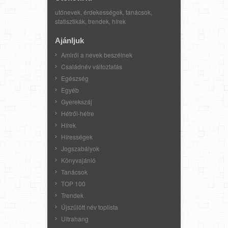
utónevek, érdekességek, tanácsok,
statisztikák, trendek, hírek
Ajánljuk
Amiről a nevek beszélnek
Családnév változtatás
Egészség
Egyéb
Gyerekszáj
Hétről-hétre
Hírek
Hírességek
Jogszabályok
Könyvajánló
Tanácsok
TOP 100
Trendek
Újszülött név toplista
Ultrahang