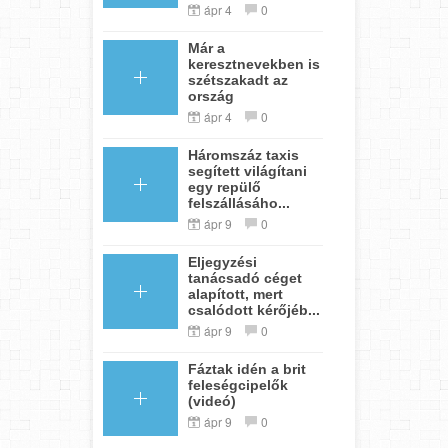
ápr 4
0
Már a
keresztnevekben is
szétszakadt az
ország
ápr 4
0
Háromszáz taxis
segített világítani
egy repülő
felszállásáho...
ápr 9
0
Eljegyzési
tanácsadó céget
alapított, mert
csalódott kérőjéb...
ápr 9
0
Fáztak idén a brit
feleségcipelők
(videó)
ápr 9
0