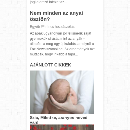
jogi elemző intézet az...
Nem minden az anyai
ösztön?
Egyéb
nincs hozzászólás
Az apák ugyanolyan jól felismerik saját
gyermekük sírását, mint az anyák –
állapította meg egy új kutatás, amelyről a
Fox News számol be. Az eredmények azt
mutatják, hogy inkább a tapa...
AJÁNLOTT CIKKEK
Szia, Milettke, aranyos neved
van!