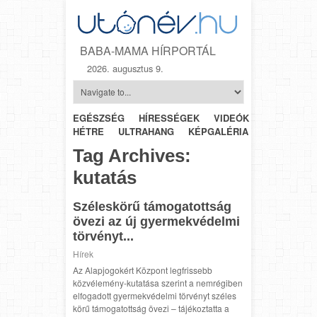
BABA-MAMA HÍRPORTÁL
2026. augusztus 9.
EGÉSZSÉG
HÍRESSÉGEK
VIDEÓK
HÉTRŐL-
HÉTRE
ULTRAHANG
KÉPGALÉRIA
SZÜLÉSZET
Tag Archives:
kutatás
Széleskörű támogatottság
övezi az új gyermekvédelmi
törvényt...
Hírek
Az Alapjogokért Központ legfrissebb
közvélemény-kutatása szerint a nemrégiben
elfogadott gyermekvédelmi törvényt széles
körű támogatottság övezi – tájékoztatta a