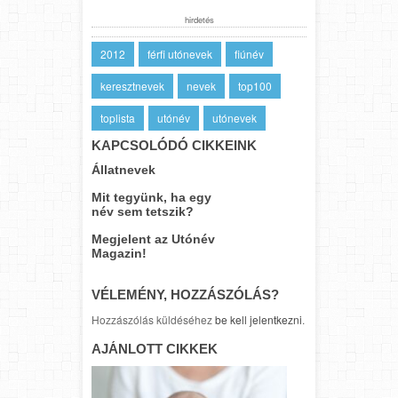
hirdetés
2012
férfi utónevek
fiúnév
keresztnevek
nevek
top100
toplista
utónév
utónevek
KAPCSOLÓDÓ CIKKEINK
Állatnevek
Mit tegyünk, ha egy
név sem tetszik?
Megjelent az Utónév
Magazin!
VÉLEMÉNY, HOZZÁSZÓLÁS?
Hozzászólás küldéséhez
be kell jelentkezni
.
AJÁNLOTT CIKKEK