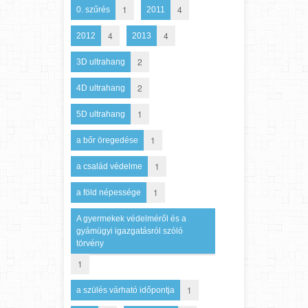
1
4
0. szűrés
2011
4
4
2012
2013
2
3D ultrahang
2
4D ultrahang
1
5D ultrahang
1
a bőr öregedése
1
a család védelme
1
a föld népessége
A gyermekek védelméről és a
gyámügyi igazgatásról szóló
törvény
1
1
a szülés várható időpontja