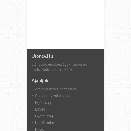
Utonev.hu
utónevek, érdekességek, tanácsok,
statisztikák, trendek, hírek
Ajánljuk
Amiről a nevek beszélnek
Családnév változtatás
Egészség
Egyéb
Gyerekszáj
Hétről-hétre
Hírek