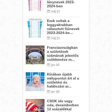
lánynevek 2023-
2024-ben
máj 21
Ezek voltak a
leggyakrabban
választott fiúnevek
2023-2024-be...
máj 21
Franciaországban
a születések
számának jelentős
csökkenése m...
jan 30
Kínában újabb
mélypontot ért el a
születési és
halálozási ar...
jan 30
CSOK ide vagy
oda, decemberben
12 százalékkal