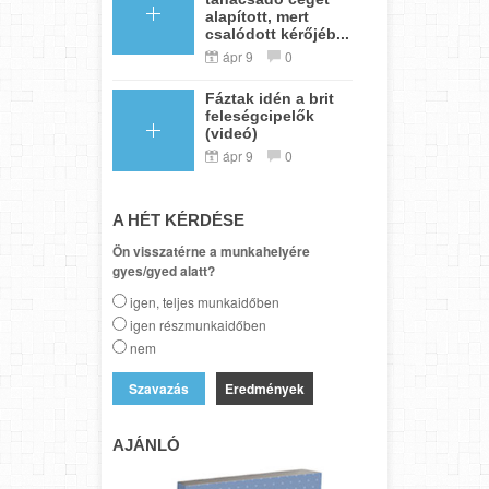
alapított, mert
csalódott kérőjéb...
ápr 9
0
Fáztak idén a brit
feleségcipelők
(videó)
ápr 9
0
A HÉT KÉRDÉSE
Ön visszatérne a munkahelyére
gyes/gyed alatt?
igen, teljes munkaidőben
igen részmunkaidőben
nem
Eredmények
AJÁNLÓ