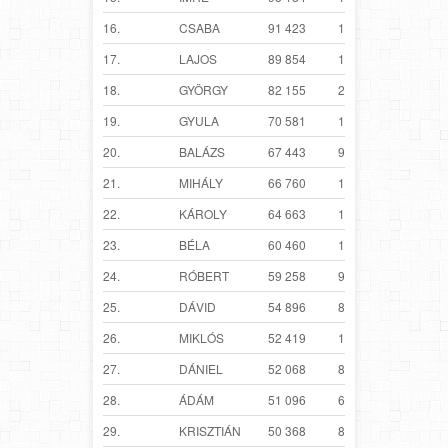
16.
CSABA
91 423
18 274
17.
LAJOS
89 854
19 534
18.
GYÖRGY
82 155
22 285
19.
GYULA
70 581
14 371
20.
BALÁZS
67 443
9 069
21.
MIHÁLY
66 760
16 514
22.
KÁROLY
64 663
15 500
23.
BÉLA
60 460
13 893
24.
RÓBERT
59 258
9 202
25.
DÁVID
54 896
8 000
26.
MIKLÓS
52 419
13 009
27.
DÁNIEL
52 068
8 800
28.
ÁDÁM
51 096
6 647
29.
KRISZTIÁN
50 368
8 683