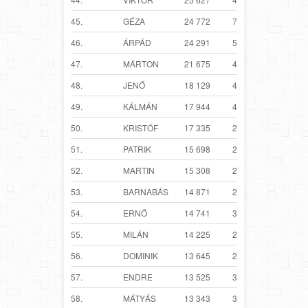
45.
GÉZA
24 772
7 038
46.
ÁRPÁD
24 291
5 961
47.
MÁRTON
21 675
4 262
48.
JENŐ
18 129
4 714
49.
KÁLMÁN
17 944
4 670
50.
KRISTÓF
17 335
2 871
51.
PATRIK
15 698
2 836
52.
MARTIN
15 308
2 119
53.
BARNABÁS
14 871
2 789
54.
ERNŐ
14 741
3 349
55.
MILÁN
14 225
2 570
56.
DOMINIK
13 645
2 978
57.
ENDRE
13 525
3 646
58.
MÁTYÁS
13 343
3 963