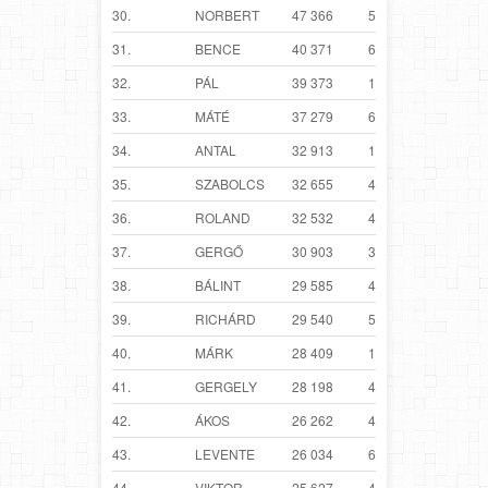
30.
NORBERT
47 366
5 466
31.
BENCE
40 371
6 540
32.
PÁL
39 373
16 046
33.
MÁTÉ
37 279
6 224
34.
ANTAL
32 913
10 000
35.
SZABOLCS
32 655
4 155
36.
ROLAND
32 532
4 293
37.
GERGŐ
30 903
3 966
38.
BÁLINT
29 585
4 362
39.
RICHÁRD
29 540
5 604
40.
MÁRK
28 409
10 457
41.
GERGELY
28 198
4 073
42.
ÁKOS
26 262
4 439
43.
LEVENTE
26 034
6 633
44.
VIKTOR
25 627
4 179