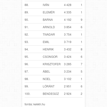
88.
IVÁN
4 428
1 513
89.
ELEMÉR
4 335
1 192
90.
BARNA
4 192
938
91.
ARNOLD
3 854
685
92.
TIVADAR
3 754
1 092
93.
EMIL
3 719
1 054
94.
HENRIK
3 432
856
95.
CSONGOR
3 424
655
96.
KRISZTOFER
3 285
747
97.
ÁBEL
3 234
541
98.
NOEL
3 102
1 179
99.
LÓRÁNT
2 951
639
100.
BENDEGÚZ
2 924
2 178
forrás: kekkh.hu