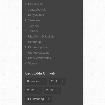
Hírességek
Jogszabályok
Könyvajánló
Tanácsok
TOP 100
Trendek
Újszülött név toplista
Ultrahang
Utónév toplista
Utónévválasztás
Utónévváltoztatás
Videók
Legutóbbi Címkék
1
4
0. szűrés
2011
4
4
2012
2013
2
3D ultrahang