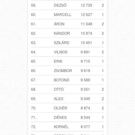
59.
DEZSŐ
12 735
2 980
60.
MARCELL
12 627
1 846
61.
ÁRON
11 048
2 280
62.
NÁNDOR
10 974
2 156
63.
SZILÁRD
10 451
1 882
64.
VILMOS
9 891
2 642
65.
ERIK
9 710
1 894
66.
ZSOMBOR
9 619
1 262
67.
BOTOND
9 589
1 765
68.
OTTÓ
9 051
2 471
69.
ALEX
9 045
2 069
70.
OLIVÉR
8 874
2 177
71.
DÉNES
8 544
1 911
72.
KORNÉL
8 077
1 320