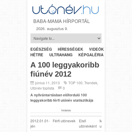
BABA-MAMA HÍRPORTÁL
2026. augusztus 9.
EGÉSZSÉG
HÍRESSÉGEK
VIDEÓK
HÉTRŐL-
HÉTRE
ULTRAHANG
KÉPGALÉRIA
SZÜLÉSZET
A 100 leggyakoribb
fiúnév 2012
június 11, 2013
TOP 100
,
Trendek
,
Utónév toplista
0
A nyilvántartásban előforduló 100
leggyakoribb férfi utónév statisztikája
hirdetés
2012.01.01-
Férfi utónevek
Első
Második
jén
utónévként
utónévként