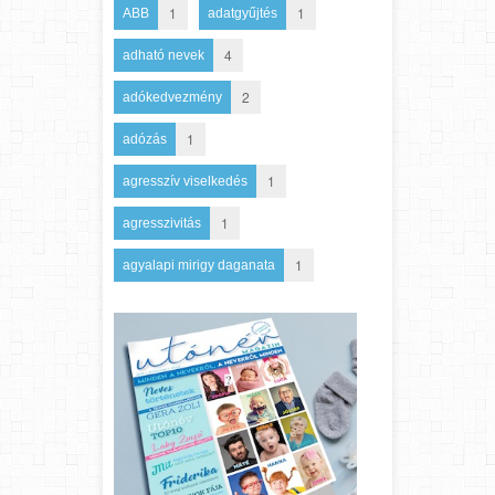
1
1
ABB
adatgyűjtés
4
adható nevek
2
adókedvezmény
1
adózás
1
agresszív viselkedés
1
agresszivitás
1
agyalapi mirigy daganata