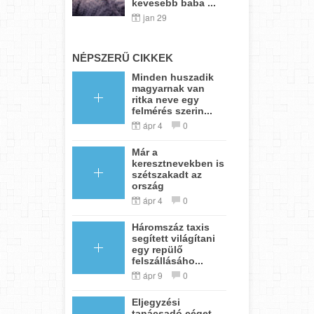
kevesebb baba ...
jan 29
NÉPSZERŰ CIKKEK
Minden huszadik
magyarnak van
ritka neve egy
felmérés szerin...
ápr 4
0
Már a
keresztnevekben is
szétszakadt az
ország
ápr 4
0
Háromszáz taxis
segített világítani
egy repülő
felszállásáho...
ápr 9
0
Eljegyzési
tanácsadó céget