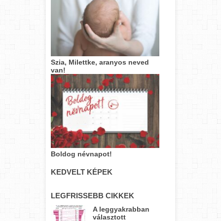
Szia, Milettke, aranyos neved
van!
Boldog névnapot!
KEDVELT KÉPEK
LEGFRISSEBB CIKKEK
A leggyakrabban
választott