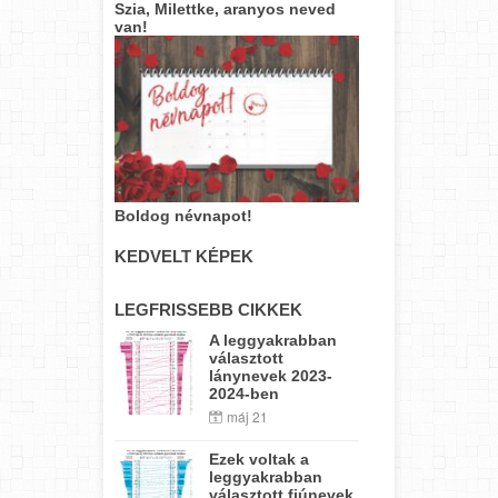
Szia, Milettke, aranyos neved
van!
Boldog névnapot!
KEDVELT KÉPEK
LEGFRISSEBB CIKKEK
A leggyakrabban
választott
lánynevek 2023-
2024-ben
máj 21
Ezek voltak a
leggyakrabban
választott fiúnevek