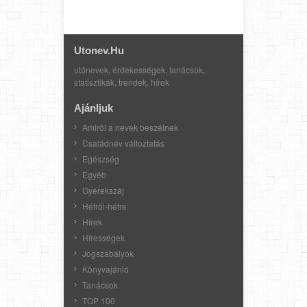
Utonev.hu
utónevek, érdekességek, tanácsok,
statisztikák, trendek, hírek
Ajánljuk
Amiről a nevek beszélnek
Családnév változtatás
Egészség
Egyéb
Gyerekszáj
Hétről-hétre
Hírek
Hírességek
Jogszabályok
Könyvajánló
Tanácsok
TOP 100