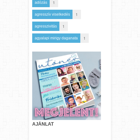
1
adózás
1
agresszív viselkedés
1
agresszivitás
1
agyalapi mirigy daganata
AJÁNLAT