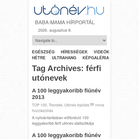
BABA-MAMA HÍRPORTÁL
2026. augusztus 8.
EGÉSZSÉG
HÍRESSÉGEK
VIDEÓK
HÉTRŐL-
HÉTRE
ULTRAHANG
KÉPGALÉRIA
SZÜLÉSZET
Tag Archives:
férfi
utónevek
A 100 leggyakoribb fiúnév
2013
TOP 100
,
Trendek
,
Utónév toplista
nincs
hozzászólás
A nyilvántartásban előforduló 100
leggyakoribb férfi utónév statisztikája
A 100 leggyakoribb fiúnév