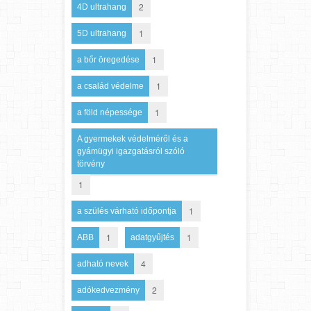
2
4D ultrahang
1
5D ultrahang
1
a bőr öregedése
1
a család védelme
1
a föld népessége
A gyermekek védelméről és a
gyámügyi igazgatásról szóló
törvény
1
1
a szülés várható időpontja
1
1
ABB
adatgyűjtés
4
adható nevek
2
adókedvezmény