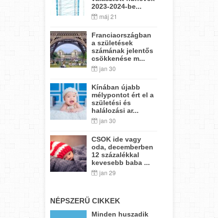
2023-2024-be...
máj 21
Franciaországban
a születések
számának jelentős
csökkenése m...
jan 30
Kínában újabb
mélypontot ért el a
születési és
halálozási ar...
jan 30
CSOK ide vagy
oda, decemberben
12 százalékkal
kevesebb baba ...
jan 29
NÉPSZERŰ CIKKEK
Minden huszadik