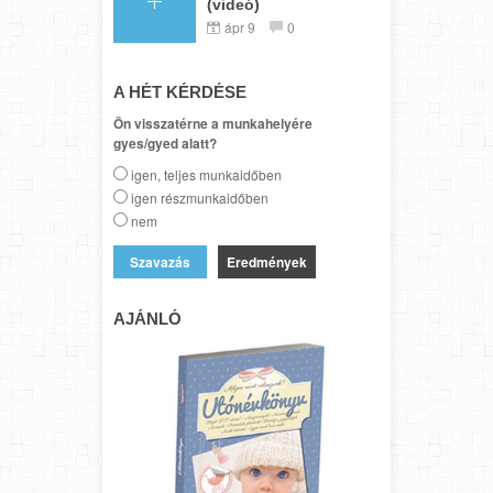
(videó)
ápr 9
0
A HÉT KÉRDÉSE
Ön visszatérne a munkahelyére
gyes/gyed alatt?
igen, teljes munkaidőben
igen részmunkaidőben
nem
Eredmények
AJÁNLÓ