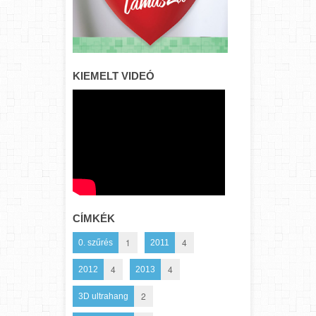
KIEMELT VIDEÓ
CÍMKÉK
1
4
0. szűrés
2011
4
4
2012
2013
2
3D ultrahang