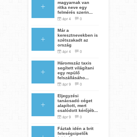
magyarnak van
ritka neve egy
felmérés szerin...
ápr 4
0
Már a
keresztnevekben is
szétszakadt az
ország
ápr 4
0
Háromszáz taxis
segített világítani
egy repülő
felszállásáho...
ápr 9
0
Eljegyzési
tanácsadó céget
alapított, mert
csalódott kérőjéb...
ápr 9
0
Fáztak idén a brit
feleségcipelők