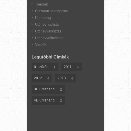
Trendek
Újszülött név toplista
Ultrahang
Utónév toplista
Utónévválasztás
Utónévváltoztatás
Videók
Legutóbbi Címkék
1
4
0. szűrés
2011
4
4
2012
2013
2
3D ultrahang
2
4D ultrahang