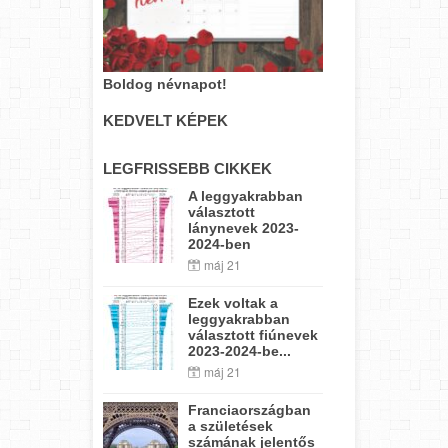
Boldog névnapot!
KEDVELT KÉPEK
LEGFRISSEBB CIKKEK
A leggyakrabban
választott
lánynevek 2023-
2024-ben
máj 21
Ezek voltak a
leggyakrabban
választott fiúnevek
2023-2024-be...
máj 21
Franciaországban
a születések
számának jelentős