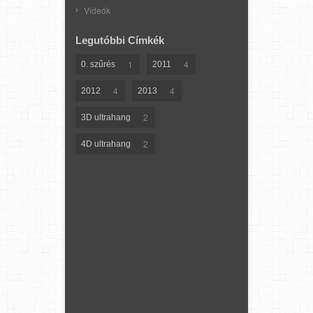
Videók
Legutóbbi Címkék
1
4
0. szűrés
2011
4
4
2012
2013
2
3D ultrahang
2
4D ultrahang