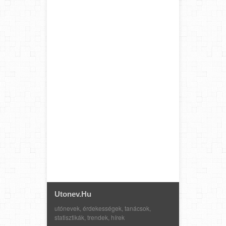
Utonev.hu
utónevek, érdekességek, tanácsok,
statisztikák, trendek, hírek