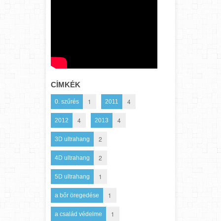
CÍMKÉK
1
4
0. szűrés
2011
4
4
2012
2013
2
3D ultrahang
2
4D ultrahang
1
5D ultrahang
1
a bőr öregedése
1
a család védelme