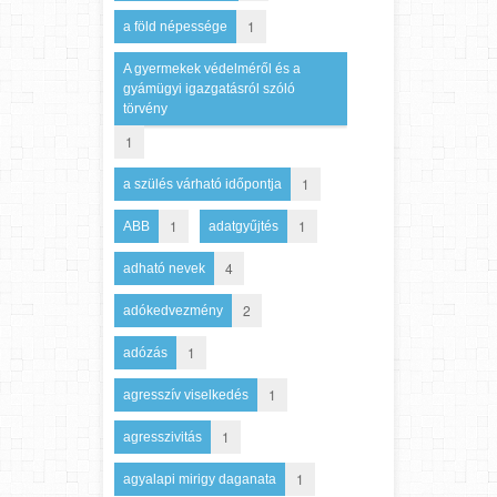
1
a föld népessége
A gyermekek védelméről és a
gyámügyi igazgatásról szóló
törvény
1
1
a szülés várható időpontja
1
1
ABB
adatgyűjtés
4
adható nevek
2
adókedvezmény
1
adózás
1
agresszív viselkedés
1
agresszivitás
1
agyalapi mirigy daganata