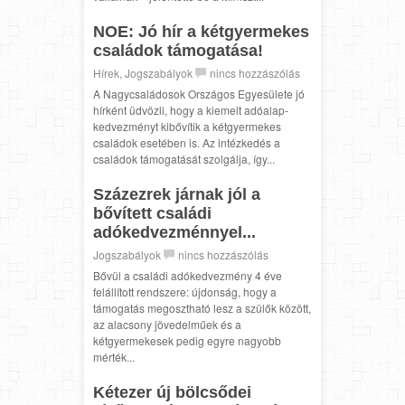
NOE: Jó hír a kétgyermekes
családok támogatása!
Hírek
,
Jogszabályok
nincs hozzászólás
A Nagycsaládosok Országos Egyesülete jó
hírként üdvözli, hogy a kiemelt adóalap-
kedvezményt kibővítik a kétgyermekes
családok esetében is. Az intézkedés a
családok támogatását szolgálja, így...
Százezrek járnak jól a
bővített családi
adókedvezménnyel...
Jogszabályok
nincs hozzászólás
Bővül a családi adókedvezmény 4 éve
felállított rendszere: újdonság, hogy a
támogatás megosztható lesz a szülők között,
az alacsony jövedelműek és a
kétgyermekesek pedig egyre nagyobb
mérték...
Kétezer új bölcsődei