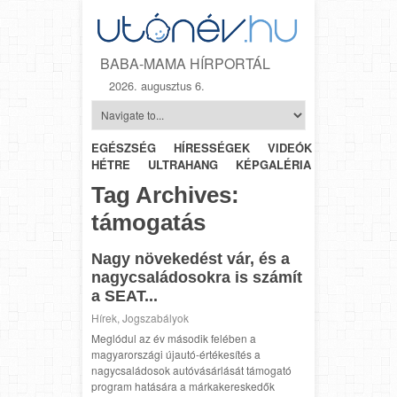
BABA-MAMA HÍRPORTÁL
2026. augusztus 6.
EGÉSZSÉG
HÍRESSÉGEK
VIDEÓK
HÉTRŐL-
HÉTRE
ULTRAHANG
KÉPGALÉRIA
SZÜLÉSZET
Tag Archives:
támogatás
Nagy növekedést vár, és a
nagycsaládosokra is számít
a SEAT...
Hírek
,
Jogszabályok
Meglódul az év második felében a
magyarországi újautó-értékesítés a
nagycsaládosok autóvásárlását támogató
program hatására a márkakereskedők