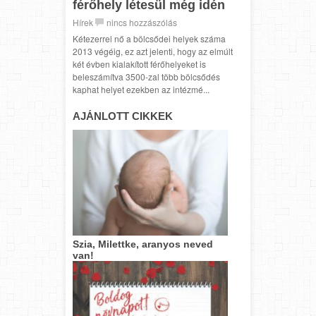
férőhely létesül még idén
Hírek
nincs hozzászólás
Kétezerrel nő a bölcsődei helyek száma
2013 végéig, ez azt jelenti, hogy az elmúlt
két évben kialakított férőhelyeket is
beleszámítva 3500-zal több bölcsődés
kaphat helyet ezekben az intézmé...
AJÁNLOTT CIKKEK
Szia, Milettke, aranyos neved
van!