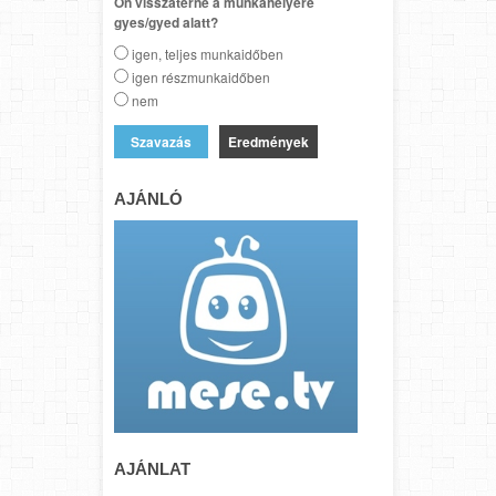
Ön visszatérne a munkahelyére
gyes/gyed alatt?
igen, teljes munkaidőben
igen részmunkaidőben
nem
Eredmények
AJÁNLÓ
AJÁNLAT