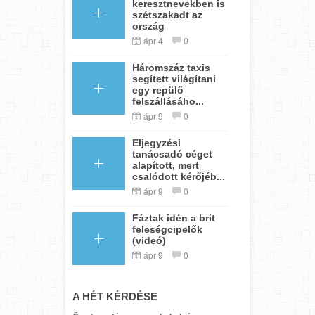
keresztnevekben is
szétszakadt az
ország
ápr 4
0
Háromszáz taxis
segített világítani
egy repülő
felszállásáho...
ápr 9
0
Eljegyzési
tanácsadó céget
alapított, mert
csalódott kérőjéb...
ápr 9
0
Fáztak idén a brit
feleségcipelők
(videó)
ápr 9
0
A HÉT KÉRDÉSE