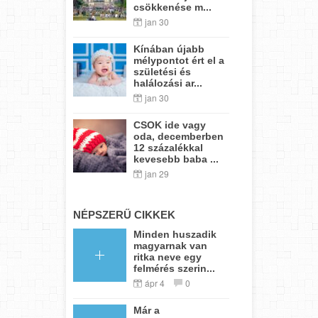
csökkenése m...
jan 30
Kínában újabb
mélypontot ért el a
születési és
halálozási ar...
jan 30
CSOK ide vagy
oda, decemberben
12 százalékkal
kevesebb baba ...
jan 29
NÉPSZERŰ CIKKEK
Minden huszadik
magyarnak van
ritka neve egy
felmérés szerin...
ápr 4
0
Már a