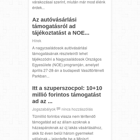
várakozásai szerint, miután már most élénk
érdek...
Az autóvásárlási
támogatásról ad
tájékoztatást a NOE...
Hírek
A nagycsaládosok autóvásárlási
támogatásának részleteiről lehet
tájékozódni a Nagycsaládosok Országos
Egyesülete (NOE) programján, amelyet
április 27-28-án a budapesti Vasúttörténeti
Parkban...
Itt a szuperszocpol: 10+10
millió forintos támogatást
ad az ...
Jogszabályok
nincs hozzászólás
Tízmillió forintos vissza nem térítendő
támogatást ad az állam azoknak a
házaspároknak az új lakás vásárlásához,
akik tíz éven belül három gyermeket
vállalnak – jelentette be a Miniszt...