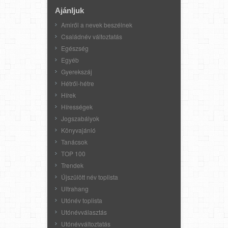
Ajánljuk
Amiről a nevek beszélnek
Családnév változtatás
Egészség
Egyéb
Gyerekszáj
Hétről-hétre
Hírek
Hírességek
Jogszabályok
Könyvajánló
Tanácsok
TOP 100
Trendek
Újszülött név toplista
Ultrahang
Utónév toplista
Utónévválasztás
Utónévváltoztatás