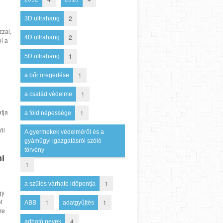
2
3D ultrahang
zal,
2
4D ultrahang
i a
1
5D ultrahang
1
a bőr öregedése
1
a család védelme
tja
1
a föld népessége
ől
A gyermekek védelméről és a
gyámügyi igazgatásról szóló
törvény
ni
1
1
a szülés várható időpontja
gy
t
1
1
ABB
adatgyűjtés
re
4
adható nevek