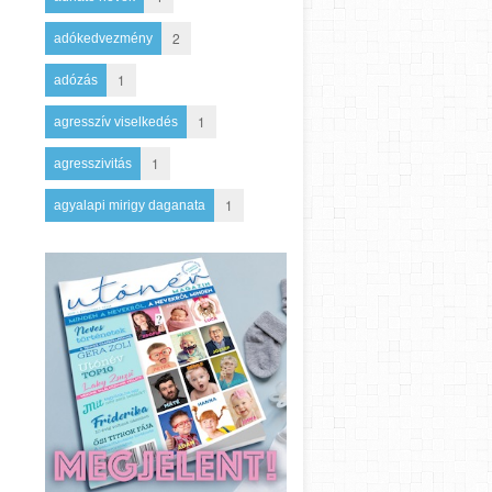
2
adókedvezmény
1
adózás
1
agresszív viselkedés
1
agresszivitás
1
agyalapi mirigy daganata