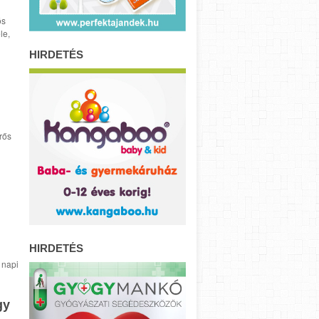
ós
le,
HIRDETÉS
rős
HIRDETÉS
 napi
gy