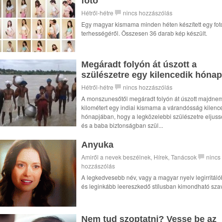
fotó
Hétről-hétre
nincs hozzászólás
Egy magyar kismama minden héten készített egy fotó
terhességéről. Összesen 36 darab kép készült.
Megáradt folyón át úszott a
szülészetre egy kilencedik hónap.
Hétről-hétre
nincs hozzászólás
A monszunesőtől megáradt folyón át úszott majdne
kilométert egy indiai kismama a várandósság kilenc
hónapjában, hogy a legközelebbi szülészetre eljuss
és a baba biztonságban szül...
Anyuka
Amiről a nevek beszélnek
,
Hírek
,
Tanácsok
nincs
hozzászólás
A legkedvesebb név, vagy a magyar nyelv legirritál
és leginkább leereszkedő stílusban kimondható sza
Nem tud szoptatni? Vesse be az