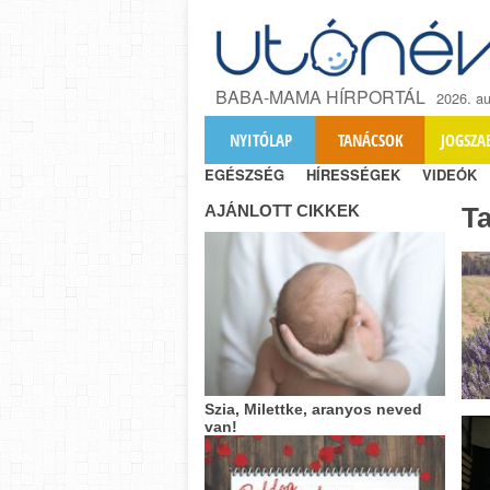
BABA-MAMA HÍRPORTÁL
2026. au
NYITÓLAP
TANÁCSOK
JOGSZA
EGÉSZSÉG
HÍRESSÉGEK
VIDEÓK
AJÁNLOTT CIKKEK
T
Szia, Milettke, aranyos neved
van!