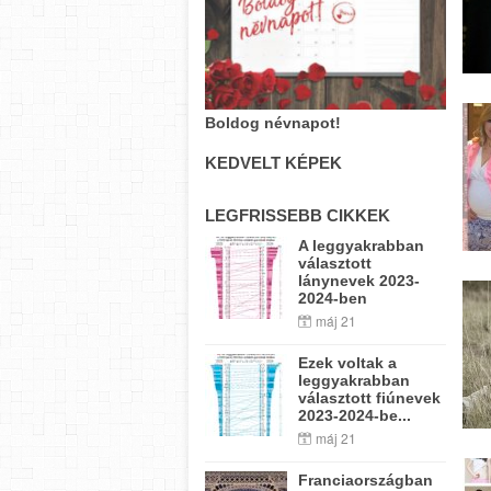
Boldog névnapot!
KEDVELT KÉPEK
LEGFRISSEBB CIKKEK
A leggyakrabban
választott
lánynevek 2023-
2024-ben
máj 21
Ezek voltak a
leggyakrabban
választott fiúnevek
2023-2024-be...
máj 21
Franciaországban