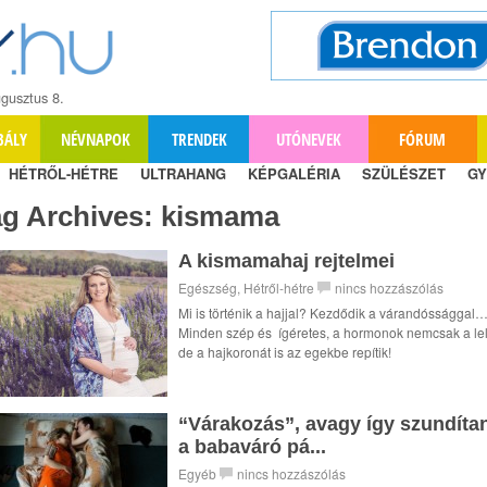
gusztus 8.
BÁLY
NÉVNAPOK
TRENDEK
UTÓNEVEK
FÓRUM
HÉTRŐL-HÉTRE
ULTRAHANG
KÉPGALÉRIA
SZÜLÉSZET
GY
ag Archives:
kismama
A kismamahaj rejtelmei
Egészség
,
Hétről-hétre
nincs hozzászólás
Mi is történik a hajjal? Kezdődik a várandóssággal
Minden szép és ígéretes, a hormonok nemcsak a lel
de a hajkoronát is az egekbe repítik!
“Várakozás”, avagy így szundíta
a babaváró pá...
Egyéb
nincs hozzászólás