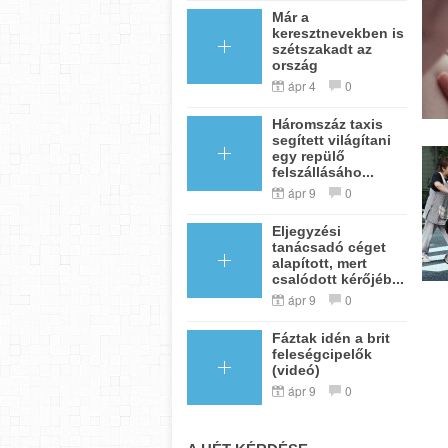
Már a
keresztnevekben is
szétszakadt az
ország
ápr 4
0
Háromszáz taxis
segített világítani
egy repülő
felszállásáho...
ápr 9
0
Eljegyzési
tanácsadó céget
alapított, mert
csalódott kérőjéb...
ápr 9
0
Fáztak idén a brit
feleségcipelők
(videó)
ápr 9
0