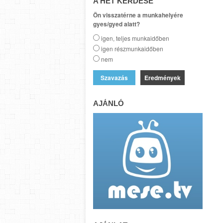
A HÉT KÉRDÉSE
Ön visszatérne a munkahelyére
gyes/gyed alatt?
igen, teljes munkaidőben
igen részmunkaidőben
nem
Eredmények
AJÁNLÓ