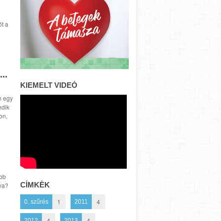
t a
..
KIEMELT VIDEÓ
m egy
edik
on,
óbb
CÍMKÉK
va?
1
4
0. szűrés
2011
4
4
2012
2013