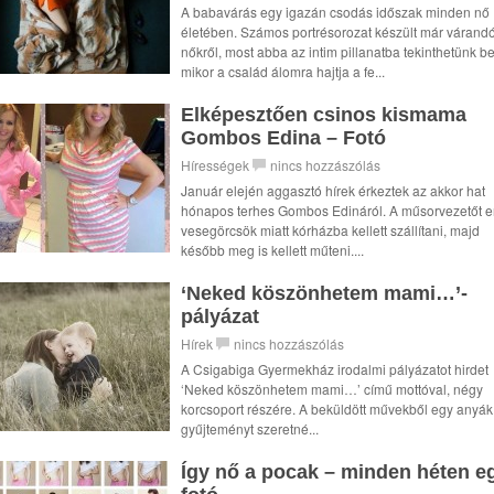
A babavárás egy igazán csodás időszak minden nő
életében. Számos portrésorozat készült már várand
nőkről, most abba az intim pillanatba tekinthetünk be
mikor a család álomra hajtja a fe...
Elképesztően csinos kismama
Gombos Edina – Fotó
Hírességek
nincs hozzászólás
Január elején aggasztó hírek érkeztek az akkor hat
hónapos terhes Gombos Edináról. A műsorvezetőt e
vesegörcsök miatt kórházba kellett szállítani, majd
később meg is kellett műteni....
‘Neked köszönhetem mami…’-
pályázat
Hírek
nincs hozzászólás
A Csigabiga Gyermekház irodalmi pályázatot hirdet
‘Neked köszönhetem mami…’ című mottóval, négy
korcsoport részére. A beküldött művekből egy anyák
gyűjteményt szeretné...
Így nő a pocak – minden héten e