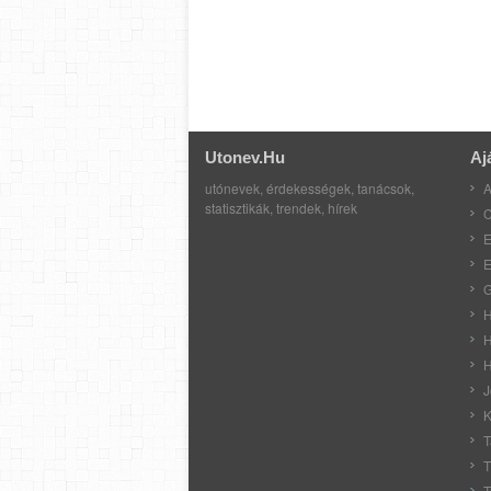
Utonev.hu
Aj
utónevek, érdekességek, tanácsok,
A
statisztikák, trendek, hírek
C
E
E
G
H
H
H
J
K
T
T
T