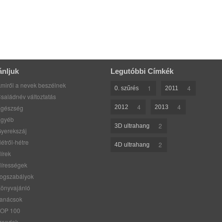
ánljuk
Legutóbbi Címkék
miről a nevek beszélnek
1
4
0. szűrés
2011
saládnév változtatás
4
4
gészség
2012
2013
gyéb
2
3D ultrahang
yerekszáj
étről-hétre
2
4D ultrahang
írek
írességek
ogszabályok
önyvajánló
anácsok
OP 100
rendek