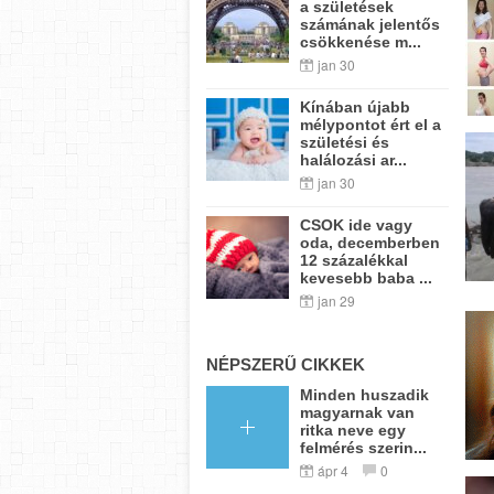
a születések
számának jelentős
csökkenése m...
jan 30
Kínában újabb
mélypontot ért el a
születési és
halálozási ar...
jan 30
CSOK ide vagy
oda, decemberben
12 százalékkal
kevesebb baba ...
jan 29
NÉPSZERŰ CIKKEK
Minden huszadik
magyarnak van
ritka neve egy
felmérés szerin...
ápr 4
0