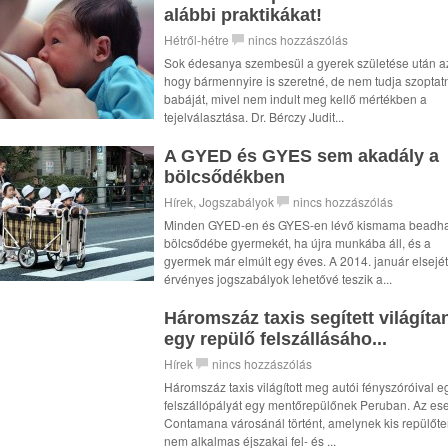
alábbi praktikákat!
Hétről-hétre
nincs hozzászólás
Sok édesanya szembesül a gyerek születése után az
hogy bármennyire is szeretné, de nem tudja szoptatn
babáját, mivel nem indult meg kellő mértékben a
tejelválasztása. Dr. Bérczy Judit...
A GYED és GYES sem akadály a
bölcsődékben
Hírek
,
Jogszabályok
nincs hozzászólás
Minden GYED-en és GYES-en lévő kismama beadha
bölcsődébe gyermekét, ha újra munkába áll, és a
gyermek már elmúlt egy éves. A 2014. január elsejét
érvényes jogszabályok lehetővé teszik a...
Háromszáz taxis segített világíta
egy repülő felszállásáho...
Hírek
nincs hozzászólás
Háromszáz taxis világított meg autói fényszóróival e
felszállópályát egy mentőrepülőnek Peruban. Az ese
Contamana városánál történt, amelynek kis repülőte
nem alkalmas éjszakai fel- és ...