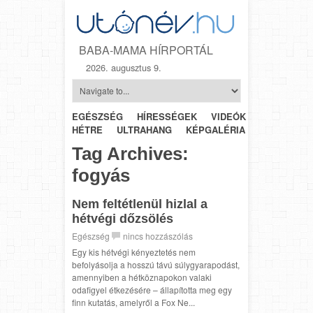
BABA-MAMA HÍRPORTÁL
2026. augusztus 9.
EGÉSZSÉG
HÍRESSÉGEK
VIDEÓK
HÉTRŐL-
HÉTRE
ULTRAHANG
KÉPGALÉRIA
SZÜLÉSZET
Tag Archives:
fogyás
Nem feltétlenül hizlal a
hétvégi dőzsölés
Egészség
nincs hozzászólás
Egy kis hétvégi kényeztetés nem
befolyásolja a hosszú távú súlygyarapodást,
amennyiben a hétköznapokon valaki
odafigyel étkezésére – állapította meg egy
finn kutatás, amelyről a Fox Ne...