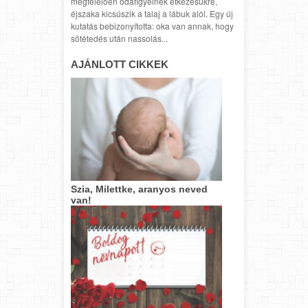
megfelelően odafigyelnek étkezésükre,
éjszaka kicsúszik a talaj a lábuk alól. Egy új
kutatás bebizonyította: oka van annak, hogy
sötétedés után nassolás...
AJÁNLOTT CIKKEK
Szia, Milettke, aranyos neved
van!