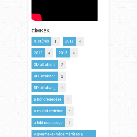
CÍMKÉK
1
4
0. szűrés
2011
4
4
2012
2013
2
3D ultrahang
2
4D ultrahang
1
5D ultrahang
1
a bőr öregedése
1
a család védelme
1
a föld népessége
A gyermekek védelméről és a