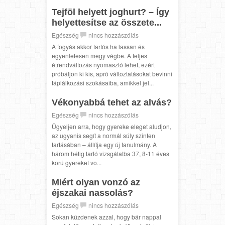
Tejföl helyett joghurt? – Így
helyettesítse az összete...
Egészség
nincs hozzászólás
A fogyás akkor tartós ha lassan és
egyenletesen megy végbe. A teljes
étrendváltozás nyomasztó lehet, ezért
próbáljon ki kis, apró változtatásokat bevinni
táplálkozási szokásaiba, amikkel jel...
Vékonyabbá tehet az alvás?
Egészség
nincs hozzászólás
Ügyeljen arra, hogy gyereke eleget aludjon,
az ugyanis segít a normál súly szinten
tartásában – állítja egy új tanulmány. A
három hétig tartó vizsgálatba 37, 8-11 éves
korú gyereket vo...
Miért olyan vonzó az
éjszakai nassolás?
Egészség
nincs hozzászólás
Sokan küzdenek azzal, hogy bár nappal