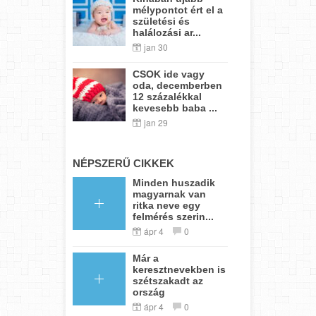
mélypontot ért el a
születési és
halálozási ar...
jan 30
CSOK ide vagy
oda, decemberben
12 százalékkal
kevesebb baba ...
jan 29
NÉPSZERŰ CIKKEK
Minden huszadik
magyarnak van
ritka neve egy
felmérés szerin...
ápr 4
0
Már a
keresztnevekben is
szétszakadt az
ország
ápr 4
0