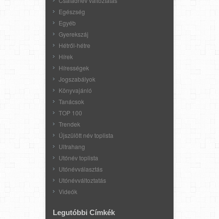
Családnév változtatás
Egészség
Egyéb
Gyerekszáj
Hétről-hétre
Hírek
Hírességek
Jogszabályok
Könyvajánló
Tanácsok
TOP 100
Trendek
Újszülött név toplista
Ultrahang
Utónév toplista
Utónévválasztás
Utónévváltoztatás
Videók
Legutóbbi Címkék