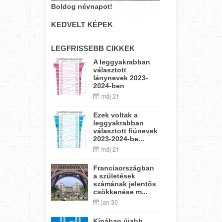
Boldog névnapot!
KEDVELT KÉPEK
LEGFRISSEBB CIKKEK
A leggyakrabban
választott
lánynevek 2023-
2024-ben
máj 21
Ezek voltak a
leggyakrabban
választott fiúnevek
2023-2024-be...
máj 21
Franciaországban
a születések
számának jelentős
csökkenése m...
jan 30
Kínában újabb