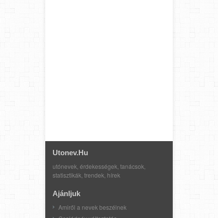
Utonev.hu
utónevek, érdekességek, tanácsok,
statisztikák, trendek, hírek
Ajánljuk
Amiről a nevek beszélnek