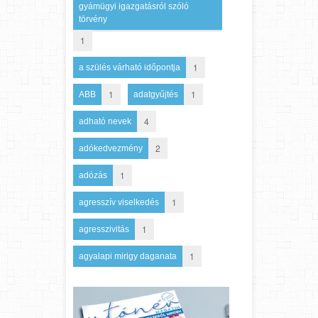
gyámügyi igazgatásról szóló
törvény
1
1
a szülés várható időpontja
1
1
ABB
adatgyűjtés
4
adható nevek
2
adókedvezmény
1
adózás
1
agresszív viselkedés
1
agresszivitás
1
agyalapi mirigy daganata