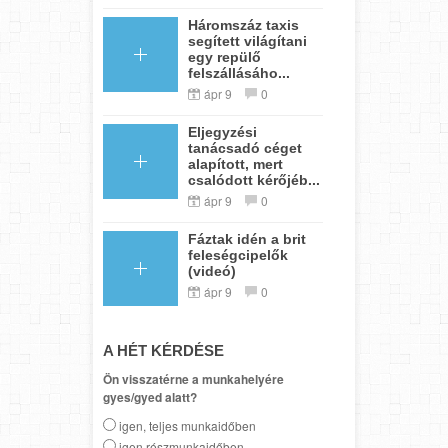
Háromszáz taxis
segített világítani
egy repülő
felszállásáho...
ápr 9
0
Eljegyzési
tanácsadó céget
alapított, mert
csalódott kérőjéb...
ápr 9
0
Fáztak idén a brit
feleségcipelők
(videó)
ápr 9
0
A HÉT KÉRDÉSE
Ön visszatérne a munkahelyére
gyes/gyed alatt?
igen, teljes munkaidőben
igen részmunkaidőben