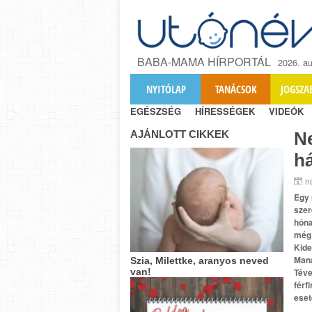
BABA-MAMA HÍRPORTÁL
2026. au
NYITÓLAP
TANÁCSOK
JOGSZA
EGÉSZSÉG
HÍRESSÉGEK
VIDEÓK
AJÁNLOTT CIKKEK
Ne
há
n
Egy 
szer
hóna
még 
Kide
Mana
Szia, Milettke, aranyos neved
van!
Téve
férf
eset