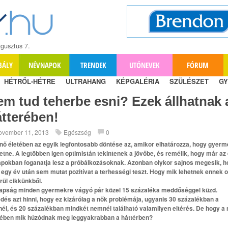
gusztus 7.
BÁLY
NÉVNAPOK
TRENDEK
UTÓNEVEK
FÓRUM
HÉTRŐL-HÉTRE
ULTRAHANG
KÉPGALÉRIA
SZÜLÉSZET
GY
m tud teherbe esni? Ezek állhatnak 
tterében!
ovember 11, 2013
Egészség
0
nő életében az egyik legfontosabb döntése az, amikor elhatározza, hogy gyerm
etne. A legtöbben igen optimistán tekintenek a jövőbe, és remélik, hogy már az
pokban foganatja lesz a próbálkozásoknak. Azonban olykor sajnos megesik, h
egy év után sem mutat pozitívat a terhességi teszt. Hogy mik lehetnek ennek 
rül cikkünkből.
pság minden gyermekre vágyó pár közel 15 százaléka meddőséggel küzd.
dés azt hinni, hogy ez kizárólag a nők problémája, ugyanis 30 százalékban a
inél, és 20 százalékban mindkét nemnél található valamilyen eltérés. De hogy a
ében mik húzódnak meg leggyakrabban a háttérben?