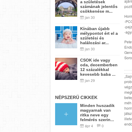
aján
a születések
pozit
számának jelentős
csökkenése m...
Horm
jan 30
-PCO
-paj
Kínában újabb
-agy
mélypontot ért el a
születési és
Pete
halálozási ar...
Endo
jan 30
Gene
Soro
CSOK ide vagy
oda, decemberben
12 százalékkal
kevesebb baba ...
„Saj
jan 29
prob
végz
megh
NÉPSZERŰ CIKKEK
bete
méh 
Minden huszadik
horm
magyarnak van
játs
ritka neve egy
ille
felmérés szerin...
endo
ápr 4
0