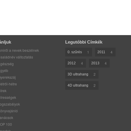
ánljuk
Legutóbbi Címkék
miről a nevek beszélnek
1
4
0. szűrés
2011
saládnév változtatás
4
4
gészség
2012
2013
gyéb
2
3D ultrahang
yerekszáj
étről-hétre
2
4D ultrahang
írek
írességek
ogszabályok
önyvajánló
anácsok
OP 100
rendek