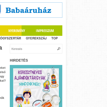
NYEREMÉNY
IMPRESSZUM
ÓGYSZERTÁR
GYEREKSZÁJ
TOP
a
HIRDETÉS
eket
 első
ogy
okai?
 nők