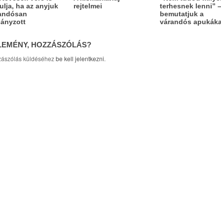
rulja, ha az anyjuk
rejtelmei
terhesnek lenni” 
andósan
bemutatjuk a
ányzott
várandós apukáka
LEMÉNY, HOZZÁSZÓLÁS?
ászólás küldéséhez
be kell jelentkezni
.