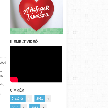
KIEMELT VIDEÓ
nböző
en
mmun
ek,
CÍMKÉK
,
1
4
0. szűrés
2011
4
4
2012
2013