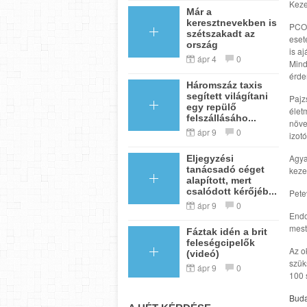
Keze
Már a
keresztnevekben is
PCO 
szétszakadt az
eset
ország
is a
ápr 4
0
Mind
érde
Háromszáz taxis
segített világítani
Pajz
egy repülő
élet
felszállásáho...
növe
ápr 9
0
izotó
Agya
Eljegyzési
tanácsadó céget
keze
alapított, mert
csalódott kérőjéb...
Pete
ápr 9
0
Endo
mest
Fáztak idén a brit
feleségcipelők
Az o
(videó)
szük
ápr 9
0
100 
Buda