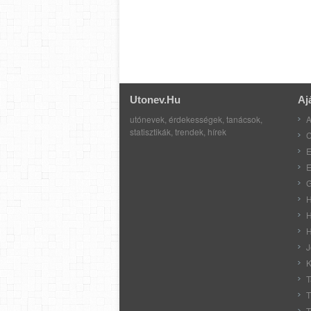
Utonev.hu
Aj
utónevek, érdekességek, tanácsok,
A
statisztikák, trendek, hírek
C
E
E
G
H
H
H
J
K
T
T
T