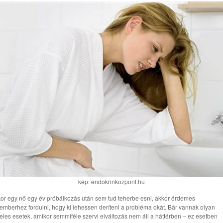
kép: endokrinkozpont.hu
or egy nő egy év próbálkozás után sem tud teherbe esni, akkor érdemes
emberhez fordulni, hogy ki lehessen deríteni a probléma okát. Bár vannak olyan
teles esetek, amikor semmiféle szervi elváltozás nem áll a háttérben – ez esetben