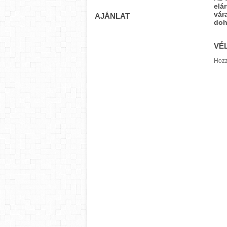
elá
vár
AJÁNLAT
doh
VÉ
Hozz