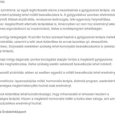
lés
szindróma: az egyik legfontosabb eleme a kezelésének a gyógyszeres terápia, vi
enként szükség lehet műtéti beavatkozásra is. A gyógyuláshoz azonban életmódvá
jánlott: többek között diéta, rendszeres testmozgás, lelki egyensúly helyreállítása.
ez kiegészíthető alternatív terápiákkal is. Amennyiben ez nem hoz eredményt akk
mes elgondolkozni az inszemináció, illetve a lombikprogram lehetőségén.
smirigy betegségek: itt szintén fontos szerepet kaphat a gyógyszeres terápia mellet
módváltás, valamint a lelki okok felderítése és annak kezelése (pl. stressztűrés
lése). Súlyosabb esetekben szükség lehet komolyabb beavatkozásokra is (sebészi
p terápia).
lapi mirigy daganata: pontos kivizsgálás alapján fontos a megfelelő gyógyszeres
lés meghatározása, illetve szükség esetén sebészeti beavatkozás lehet indokolt.
vezető elzáródás: ebben az esetben egyedül a műtéti beavatkozás lehet eredmény
metriozis: laparoszkópiás műtét, hormonális terápia, életmód program, esetenként
erséges megtermékenyítés hozhat csak eredményt.
kok felderítése tehát kulcsfontosságú, hogy mihamarabb el lehessen kezdeni a
séges terápiát. Hiszen a megfelelő hormonális háttér a biztos siker záloga, ami szi
százalékos eredményt hozhat.
i Endokrinközpont