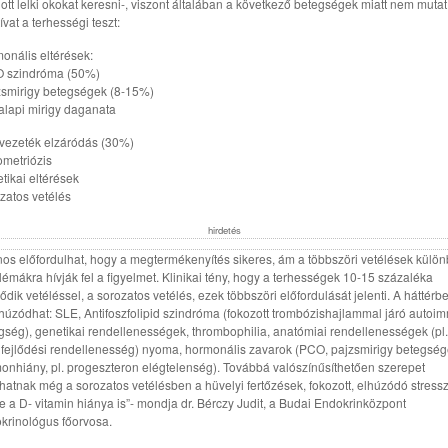
lott lelki okokat keresni-, viszont általában a következő betegségek miatt nem mutat
ívat a terhességi teszt:
onális eltérések:
 szindróma (50%)
zsmirigy betegségek (8-15%)
alapi mirigy daganata
vezeték elzáródás (30%)
metriózis
tikai eltérések
zatos vetélés
hirdetés
nos előfordulhat, hogy a megtermékenyítés sikeres, ám a többszöri vetélések külö
lémákra hívják fel a figyelmet. Klinikai tény, hogy a terhességek 10-15 százaléka
ődik vetéléssel, a sorozatos vetélés, ezek többszöri előfordulását jelenti. A háttérb
úzódhat: SLE, Antifoszfolipid szindróma (fokozott trombózishajlammal járó autoi
gség), genetikai rendellenességek, thrombophilia, anatómiai rendellenességek (pl.
fejlődési rendellenesség) nyoma, hormonális zavarok (PCO, pajzsmirigy betegség
onhiány, pl. progeszteron elégtelenség). Továbbá valószínűsíthetően szerepet
zhatnak még a sorozatos vetélésben a hüvelyi fertőzések, fokozott, elhúzódó stressz
tve a D- vitamin hiánya is”- mondja dr. Bérczy Judit, a Budai Endokrinközpont
krinológus főorvosa.