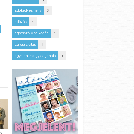
2
adókedvezmény
1
adózás
1
agresszív viselkedés
1
agresszivitás
1
agyalapi mirigy daganata
n