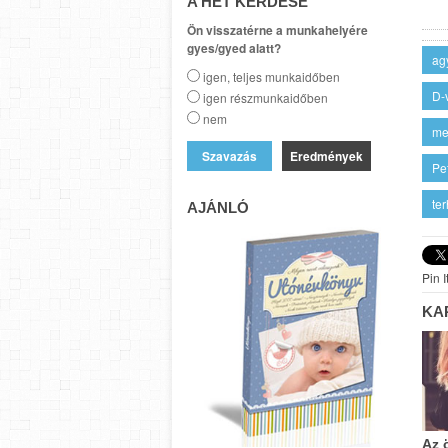
A HÉT KÉRDÉSE
Ön visszatérne a munkahelyére
gyes/gyed alatt?
ag
igen, teljes munkaidőben
D-
igen részmunkaidőben
nem
me
Eredmények
Pe
ter
AJÁNLÓ
Pin I
KA
Az 