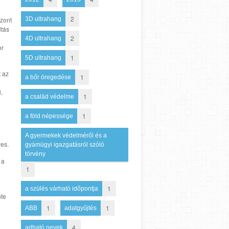
2
3D ultrahang
szont
ltás
2
4D ultrahang
or
1
5D ultrahang
t az
1
a bőr öregedése
,
1
a család védelme
1
a föld népessége
A gyermekek védelméről és a
es.
gyámügyi igazgatásról szóló
törvény
 a
1
1
a szülés várható időpontja
nte
1
1
ABB
adatgyűjtés
4
adható nevek