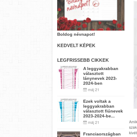
Boldog névnapot!
KEDVELT KÉPEK
LEGFRISSEBB CIKKEK
A leggyakrabban
választott
lánynevek 2023-
2024-ben
máj 21
Ezek voltak a
leggyakrabban
választott fiúnevek
2023-2024-be...
Amik
máj 21
szak
kivé
Franciaországban