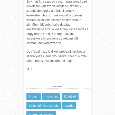
Egy másik, a szabad vasárnapra vonatkozó
felvetésre válaszolva kifejtette, személy
szerint támogatta a döntést, annak
érdekében, hogy munkavállalók tízezrei
családjukkal tölthessék a vasárnapot. A
zömében idősebb hallgatóságot
emlékeztette arra, a vasárnapi nyitva tartás a
nagy áruházláncok elterjedésével,
valamikor a kilencvenes években jött
divatba Magyarországon.
Úgy fogalmazott: ki kell próbálni, mit hoz a
szabályozás, amelyről szavai szerint előbb-
utóbb népszavazás dönthet majd.
MTI
hirdetés
ingyen
ingyenes
kötelező
kötelező óvodáztatás
óvoda
óvodai étkeztetés