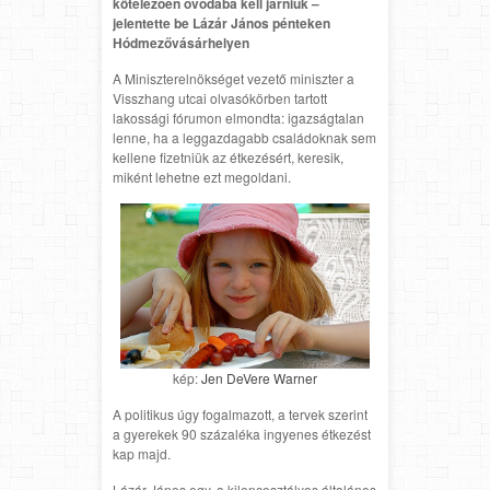
kötelezően óvodába kell járniuk –
jelentette be Lázár János pénteken
Hódmezővásárhelyen
A Miniszterelnökséget vezető miniszter a
Visszhang utcai olvasókörben tartott
lakossági fórumon elmondta: igazságtalan
lenne, ha a leggazdagabb családoknak sem
kellene fizetniük az étkezésért, keresik,
miként lehetne ezt megoldani.
kép:
Jen DeVere Warner
A politikus úgy fogalmazott, a tervek szerint
a gyerekek 90 százaléka ingyenes étkezést
kap majd.
Lázár János egy, a kilencosztályos általános