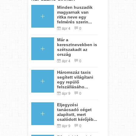
Minden huszadik
magyarnak van
ritka neve egy
felmérés szerin...
ápr 4
0
Már a
keresztnevekben is
szétszakadt az
ország
ápr 4
0
Háromszáz taxis
segített világítani
egy repülő
felszállásáho...
ápr 9
0
Eljegyzési
tanácsadó céget
alapított, mert
csalódott kérőjéb...
ápr 9
0