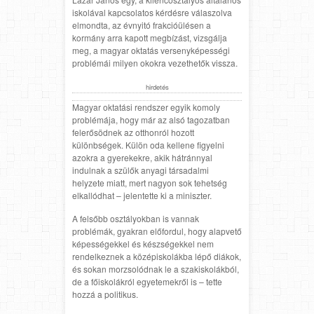
iskolával kapcsolatos kérdésre válaszolva
elmondta, az évnyitó frakcióülésen a
kormány arra kapott megbízást, vizsgálja
meg, a magyar oktatás versenyképességi
problémái milyen okokra vezethetők vissza.
hirdetés
Magyar oktatási rendszer egyik komoly
problémája, hogy már az alsó tagozatban
felerősödnek az otthonról hozott
különbségek. Külön oda kellene figyelni
azokra a gyerekekre, akik hátránnyal
indulnak a szülők anyagi társadalmi
helyzete miatt, mert nagyon sok tehetség
elkallódhat – jelentette ki a miniszter.
A felsőbb osztályokban is vannak
problémák, gyakran előfordul, hogy alapvető
képességekkel és készségekkel nem
rendelkeznek a középiskolákba lépő diákok,
és sokan morzsolódnak le a szakiskolákból,
de a főiskolákról egyetemekről is – tette
hozzá a politikus.