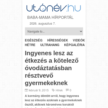
BABA-MAMA HÍRPORTÁL
2026. augusztus 7.
EGÉSZSÉG
HÍRESSÉGEK
VIDEÓK
HÉTRŐL-
HÉTRE
ULTRAHANG
KÉPGALÉRIA
SZÜLÉSZET
Ingyenes lesz az
étkezés a kötelező
óvodáztatásban
résztvevő
gyermekeknek
február 9, 2015
Hírek
0
A kormány döntött arról, hogy ingyenes
lesz az étkezés azoknak a gyermekeknek
ősztől, akiknek hároméves koruktól