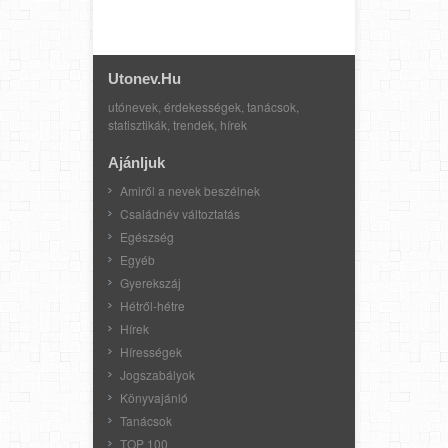
Utonev.hu
utónevek, érdekességek, tanácsok,
statisztikák, trendek, hírek
Ajánljuk
Amiről a nevek beszélnek
Családnév változtatás
Egészség
Egyéb
Gyerekszáj
Hétről-hétre
Hírek
Hírességek
Jogszabályok
Könyvajánló
Tanácsok
TOP 100