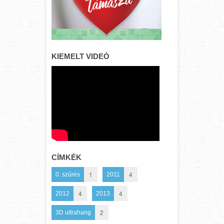
KIEMELT VIDEÓ
CÍMKÉK
1
4
0. szűrés
2011
4
4
2012
2013
2
3D ultrahang