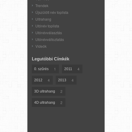
Trendek
Újszülött név toplista
Ultrahang
Utónév toplista
Utónévválasztás
Utónévváltoztatás
Videók
Legutóbbi Címkék
1
4
0. szűrés
2011
4
4
2012
2013
2
3D ultrahang
2
4D ultrahang