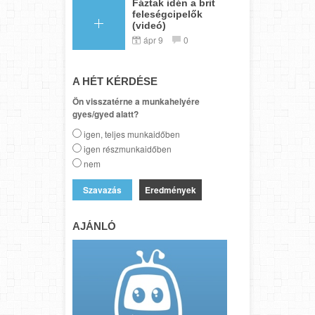
Fáztak idén a brit
feleségcipelők
(videó)
ápr 9
0
A HÉT KÉRDÉSE
Ön visszatérne a munkahelyére
gyes/gyed alatt?
igen, teljes munkaidőben
igen részmunkaidőben
nem
Eredmények
AJÁNLÓ