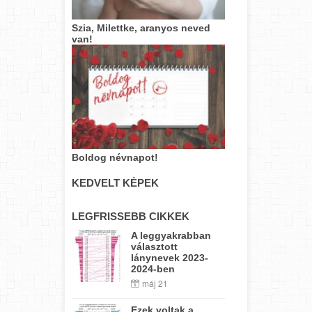
Szia, Milettke, aranyos neved
van!
Boldog névnapot!
KEDVELT KÉPEK
LEGFRISSEBB CIKKEK
A leggyakrabban
választott
lánynevek 2023-
2024-ben
máj 21
Ezek voltak a