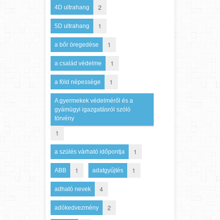
2
4D ultrahang
1
5D ultrahang
1
a bőr öregedése
1
a család védelme
1
a föld népessége
A gyermekek védelméről és a
gyámügyi igazgatásról szóló
törvény
1
1
a szülés várható időpontja
1
1
ABB
adatgyűjtés
4
adható nevek
2
adókedvezmény