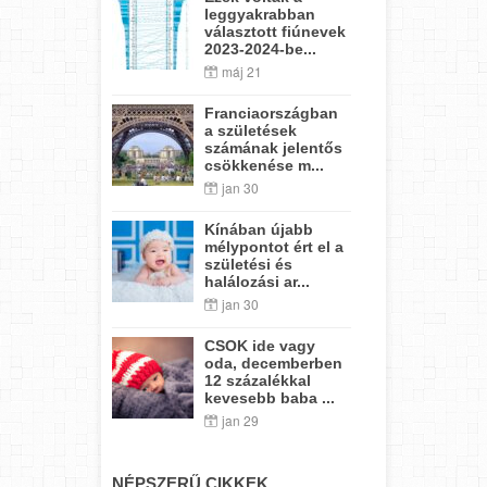
leggyakrabban
választott fiúnevek
2023-2024-be...
máj 21
Franciaországban
a születések
számának jelentős
csökkenése m...
jan 30
Kínában újabb
mélypontot ért el a
születési és
halálozási ar...
jan 30
CSOK ide vagy
oda, decemberben
12 százalékkal
kevesebb baba ...
jan 29
NÉPSZERŰ CIKKEK