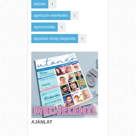
1
adózás
1
agresszív viselkedés
1
agresszivitás
1
agyalapi mirigy daganata
AJÁNLAT