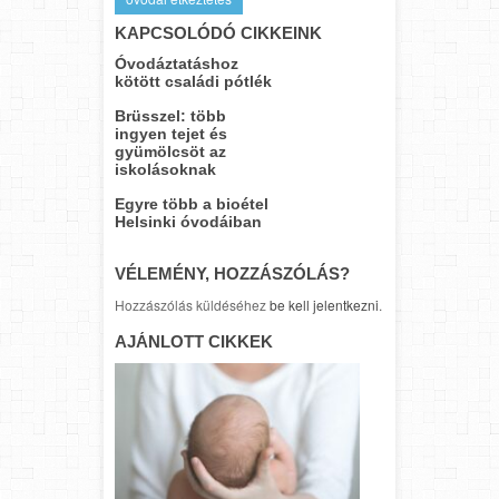
KAPCSOLÓDÓ CIKKEINK
Óvodáztatáshoz
kötött családi pótlék
Brüsszel: több
ingyen tejet és
gyümölcsöt az
iskolásoknak
Egyre több a bioétel
Helsinki óvodáiban
VÉLEMÉNY, HOZZÁSZÓLÁS?
Hozzászólás küldéséhez
be kell jelentkezni
.
AJÁNLOTT CIKKEK