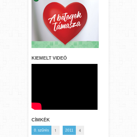
KIEMELT VIDEÓ
CÍMKÉK
1
4
0. szűrés
2011