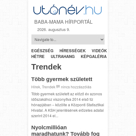
BABA-MAMA HÍRPORTÁL
2026. augusztus 9.
EGÉSZSÉG
HÍRESSÉGEK
VIDEÓK
HÉTRŐL-
HÉTRE
ULTRAHANG
KÉPGALÉRIA
SZÜLÉSZET
Trendek
Több gyermek született
Hírek
,
Trendek
nincs hozzászólás
Több gyermek született az előző év azonos
időszakához viszonyítva 2014 első tíz
hónapjában – közölte a Központi Statisztikai
Hivatal. A KSH jelentésének előzetes adatai
szerint 2014 el...
Nyolcmillióan
maradhatunk? Tovább fog