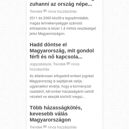
zuhanni az ország népe...
Trendek
nincs hozzászólás
2011 és 2060 között a legoptimistább,
magas termékenységgel számoló
előrejelzés is közel 1,4 milliós veszteséget
jelez Magyarországon.
Hadd döntse el
Magyarország, mit gondol
férfi és nő kapcsola...
Jogszabályok
,
Trendek
nincs
hozzászólás
Az általánosan elfogadott emberi jogokat
Magyarország is sajátjának vallja,
ugyanakkor elvárja, hogy a kormányzat
családról, két ember házasságáról vallott
nézeteit ne akarják kívülről megsz...
Több házasságkötés,
kevesebb válás
Magyarországon
Trendek
nincs hozzászólás