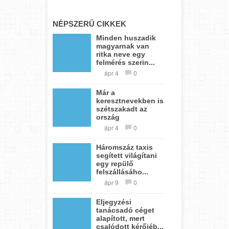
NÉPSZERŰ CIKKEK
Minden huszadik
magyarnak van
ritka neve egy
felmérés szerin...
ápr 4
0
Már a
keresztnevekben is
szétszakadt az
ország
ápr 4
0
Háromszáz taxis
segített világítani
egy repülő
felszállásáho...
ápr 9
0
Eljegyzési
tanácsadó céget
alapított, mert
csalódott kérőjéb...