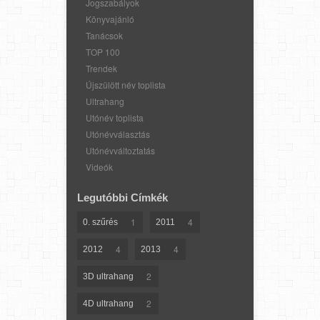
Jogszabályok
Könyvajánló
Tanácsok
TOP 100
Trendek
Újszülött név toplista
Ultrahang
Utónév toplista
Utónévválasztás
Utónévváltoztatás
Videók
Legutóbbi Címkék
1
4
0. szűrés
2011
4
4
2012
2013
2
3D ultrahang
2
4D ultrahang