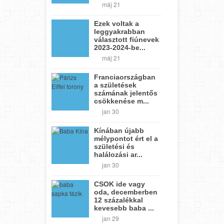
máj 21
Ezek voltak a
leggyakrabban
választott fiúnevek
2023-2024-be...
máj 21
Franciaországban
a születések
számának jelentős
csökkenése m...
jan 30
Kínában újabb
mélypontot ért el a
születési és
halálozási ar...
jan 30
CSOK ide vagy
oda, decemberben
12 százalékkal
kevesebb baba ...
jan 29