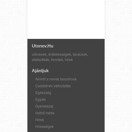
Utonev.hu
utónevek, érdekességek, tanácsok,
statisztikák, trendek, hírek
Ajánljuk
Amiről a nevek beszélnek
Családnév változtatás
Egészség
Egyéb
Gyerekszáj
Hétről-hétre
Hírek
Hírességek