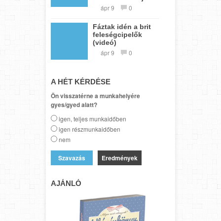
ápr 9
0
Fáztak idén a brit
feleségcipelők
(videó)
ápr 9
0
A HÉT KÉRDÉSE
Ön visszatérne a munkahelyére
gyes/gyed alatt?
igen, teljes munkaidőben
igen részmunkaidőben
nem
Eredmények
AJÁNLÓ