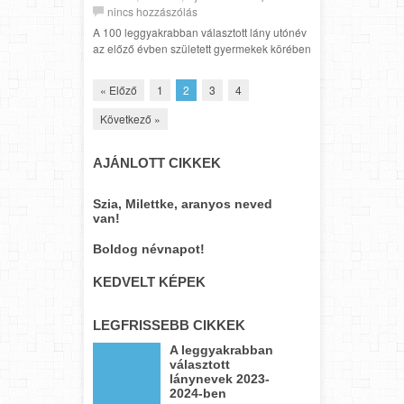
nincs hozzászólás
A 100 leggyakrabban választott lány utónév
az előző évben született gyermekek körében
« Előző
1
2
3
4
Következő »
AJÁNLOTT CIKKEK
Szia, Milettke, aranyos neved
van!
Boldog névnapot!
KEDVELT KÉPEK
LEGFRISSEBB CIKKEK
A leggyakrabban
választott
lánynevek 2023-
2024-ben