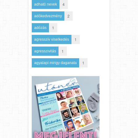
4
adható nevek
2
adókedvezmény
1
adózás
1
agresszív viselkedés
1
agresszivitás
1
agyalapi mirigy daganata