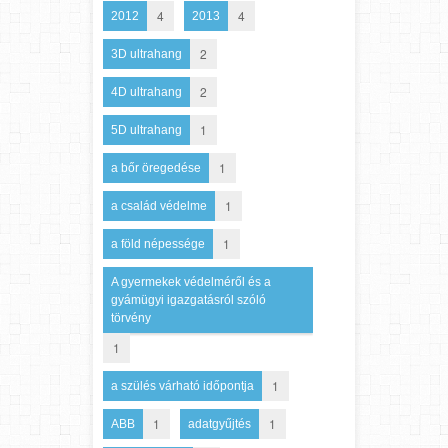
4
4
2012
2013
2
3D ultrahang
2
4D ultrahang
1
5D ultrahang
1
a bőr öregedése
1
a család védelme
1
a föld népessége
A gyermekek védelméről és a
gyámügyi igazgatásról szóló
törvény
1
1
a szülés várható időpontja
1
1
ABB
adatgyűjtés