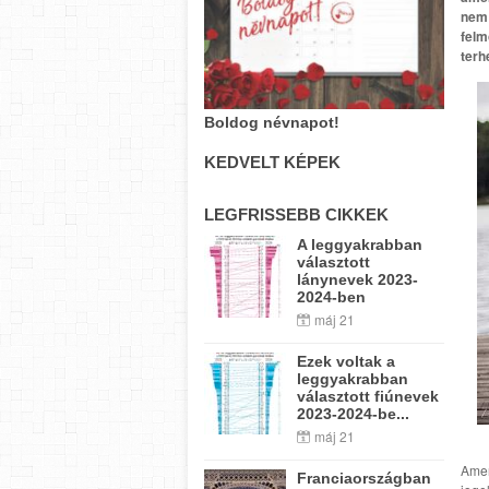
nem 
felm
terh
Boldog névnapot!
KEDVELT KÉPEK
LEGFRISSEBB CIKKEK
A leggyakrabban
választott
lánynevek 2023-
2024-ben
máj 21
Ezek voltak a
leggyakrabban
választott fiúnevek
2023-2024-be...
máj 21
Amen
Franciaországban