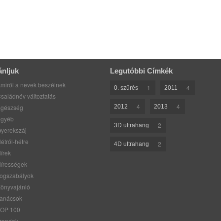
ánljuk
Legutóbbi Címkék
miről a nevek beszélnek
1
4
0. szűrés
2011
saládnév változtatás
4
4
gészség
2012
2013
gyéb
2
3D ultrahang
yerekszáj
étről-hétre
2
4D ultrahang
írek
írességek
ogszabályok
önyvajánló
anácsok
OP 100
rendek