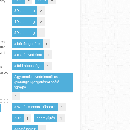
mény
2
3D ultrahang
2
4D ultrahang
y
1
5D ultrahang
 és
1
a bőr öregedése
tív
enti
1
a család védelme
1
a föld népessége
SR
zások
A gyermekek védelméről és a
gyámügyi igazgatásról szóló
törvény
1
1
a szülés várható időpontja
1
1
ABB
adatgyűjtés
4
adható nevek