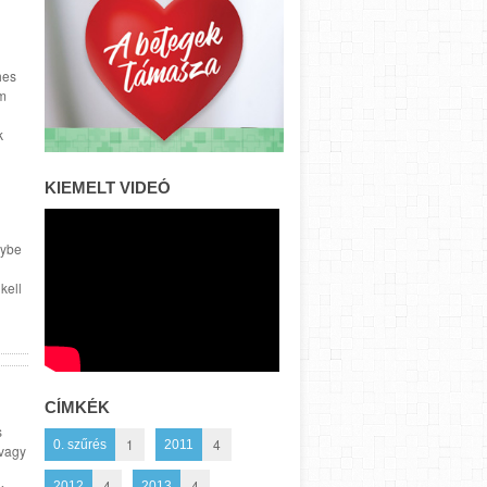
hes
em
k
KIEMELT VIDEÓ
nybe
kell
CÍMKÉK
s
1
4
0. szűrés
2011
 vagy
4
4
2012
2013