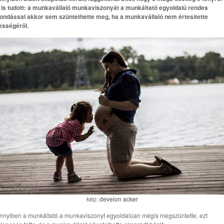
is tudott: a munkavállaló munkaviszonyát a munkáltató egyoldalú rendes
ondással akkor sem szüntethette meg, ha a munkavállaló nem értesítette
ességéről.
kép:
deveion acker
nyiben a munkáltató a munkaviszonyt egyoldalúan mégis megszüntette, ezt