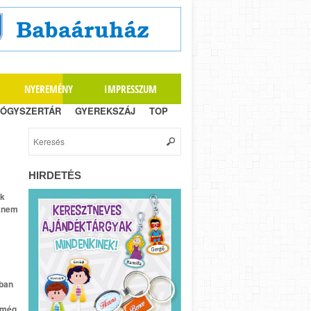
NYEREMÉNY
IMPRESSZUM
ÓGYSZERTÁR
GYEREKSZÁJ
TOP
HIRDETÉS
ók
 „nem
bban
l még