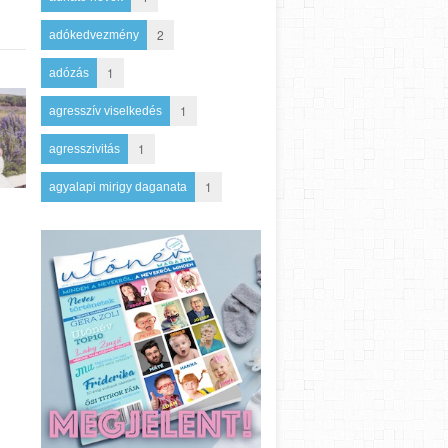
2
adókedvezmény
1
adózás
1
agresszív viselkedés
1
agresszivitás
1
agyalapi mirigy daganata