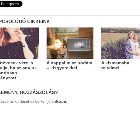
t
PCSOLÓDÓ CIKKEINK
ötévesek vére is
A nappalim az irodám
A kismamahaj
rulja, ha az anyjuk
– kisgyerekkel
rejtelmei
andósan
ányzott
LEMÉNY, HOZZÁSZÓLÁS?
ászólás küldéséhez
be kell jelentkezni
.