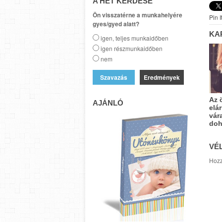
A HÉT KÉRDÉSE
Ön visszatérne a munkahelyére
Pin I
gyes/gyed alatt?
KA
igen, teljes munkaidőben
igen részmunkaidőben
nem
Eredmények
Az 
AJÁNLÓ
elá
vár
doh
VÉ
Hozz