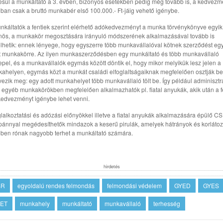
esül a munkáltató a 3. évben, bizonyos esetekben pedig még tovább is, a kedvez
ban csak a bruttó munkabér első 100.000.- Ft-jáig vehető igénybe.
nkáltatók a fentiek szerint elérhető adókedvezményt a munka törvénykönyve egyik
nös, a munkakör megosztására irányuló módszerének alkalmazásával tovább is
lhetik: ennek lényege, hogy egyszerre több munkavállalóval kötnek szerződést eg
t munkakörre. Az ilyen munkaszerződésben egy munkáltató és több munkavállaló
epel, és a munkavállalók egymás között döntik el, hogy mikor melyikük lesz jelen a
ahelyen, egymás közt a munkát családi elfoglaltságaiknak megfelelően osztják be
vezik meg: egy adott munkahelyet több munkavállaló tölt be. Így például adminisztra
 egyéb munkakörökben megfelelően alkalmazhatók pl. fiatal anyukák, akik után a f
edvezményt igénybe lehet venni.
glalkoztatási és adózási előnyökkel illetve a fiatal anyukák alkalmazására épülő C
ánnyal megédesíthetők mindazok a keserű pirulák, amelyek hátrányok és korláto
ben rónak nagyobb terhet a munkáltató számára.
hirdetés
SR
egyoldalú rendes felmondás
felmondási védelem
GYED
GYES
ET
munkahely
munkáltató
munkavállaló
terhesség