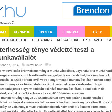
gusztus 7.
BÁLY
NÉVNAPOK
TRENDEK
UTÓNEVEK
FÓRUM
HÉTRŐL-HÉTRE
ULTRAHANG
KÉPGALÉRIA
SZÜLÉSZET
GY
terhesség ténye védetté teszi a
unkavállalót
któber 7, 2014
Hétről-hétre
0
ermekvállalás örömteli esemény a munkavállalónak, ugyanakkor a munkáltat
sége számára ez több kellemetlenséggel jár. Nem csoda hát, ha a munkaadók
erálják” a szülő korban levő, vagy kisgyermekes munkavállalókat, sokan pedig
en törvényes és törvénytelen eszközt bevetnek annak érdekében, hogy
zabaduljanak a gyermekáldás elé néző munkavállalóktól, költségeiket és
eiket, ezáltal is csökkentve – áll az euJOBS közleményében.
j munka törvénykönyve 2012. augusztusi bevezetésekor a szabályozás a
bbiakhoz képest a munkavállaló számára kedvezőtlen irányba változott. Korá
abály az volt, hogy a munkavállalót objektív felmondási védelem illette meg,
nyiben áldott állapotba került, függetlenül attól, hogy ő maga esetleg e tényrő