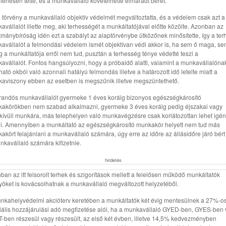
llenesen tette, és a munkavállaló követelhette elmaradt bérét.
j törvény a munkavállaló objektív védelmét megváltoztatta, és a védelem csak azt a
avállalót illette meg, aki terhességét a munkáltatójával előtte közölte. Azonban az
tmánybíróság idén ezt a szabályt az alaptörvénybe ütközőnek minősítette, így a ter
avállalót a felmondási védelem ismét objektívan védi akkor is, ha sem ő maga, s
g a munkáltatója erről nem tud, pusztán a terhesség ténye védetté teszi a
avállalót. Fontos hangsúlyozni, hogy a próbaidő alatti, valamint a munkavállalóna
ható okból való azonnali hatályú felmondás illetve a határozott idő letelte miatt a
aviszony ebben az esetben is megszűnik illetve megszüntethető.
randós munkavállalót gyermeke 1 éves koráig bizonyos egészségkárosító
akörökben nem szabad alkalmazni, gyermeke 3 éves koráig pedig éjszakai vagy
kívüli munkára, más telephelyen való munkavégzésre csak korlátozottan lehet igé
i. Amennyiben a munkáltató az egészségkárosító munkakör helyett nem tud más
akört felajánlani a munkavállaló számára, úgy erre az időre az állásidőre járó bért 
nkavállaló számára kifizetnie.
hirdetés
ban az itt felsorolt terhek és szigorítások mellett a felelősen működő munkáltatók
yöket is kovácsolhatnak a munkavállaló megváltozott helyzetéből.
nkahelyvédelmi akcióterv keretében a munkáltatók két évig mentesülnek a 27%-o
iális hozzájárulási adó megfizetése alól, ha a munkavállaló GYED-ben, GYES-ben
-ben részesül vagy részesült, az első két évben, illetve 14,5% kedvezményben