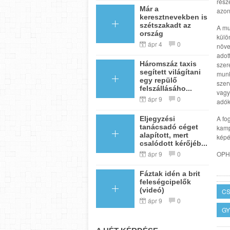
rész
Már a
azon
keresztnevekben is
szétszakadt az
A mu
ország
külö
ápr 4
0
növe
adot
Háromszáz taxis
szer
segített világítani
munk
egy repülő
szer
felszállásáho...
vagy
ápr 9
0
adók
A fo
Eljegyzési
tanácsadó céget
kamp
alapított, mert
képé
csalódott kérőjéb...
OPH
ápr 9
0
Fáztak idén a brit
feleségcipelők
(videó)
C
ápr 9
0
GY