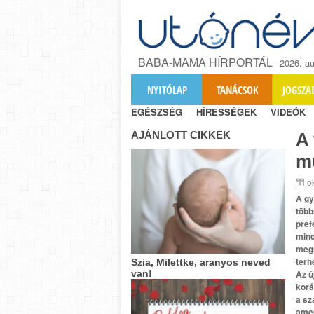
BABA-MAMA HÍRPORTÁL
2026. au
NYITÓLAP
TANÁCSOK
JOGSZA
EGÉSZSÉG
HÍRESSÉGEK
VIDEÓK
AJÁNLOTT CIKKEK
A 
m
o
A gy
több
pref
mind
megs
terh
Szia, Milettke, aranyos neved
van!
Az ú
korá
a sz
amen