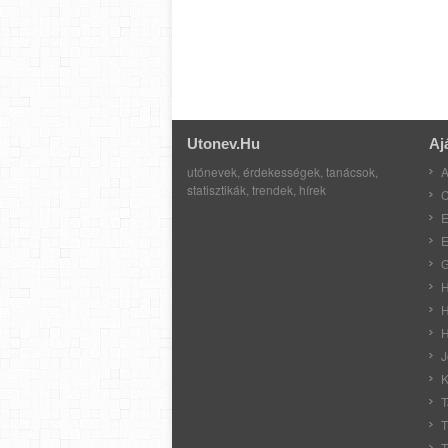
Utonev.hu
Aj
utónevek, érdekességek, tanácsok,
A
statisztikák, trendek, hírek
C
E
E
G
H
H
H
J
K
T
T
T