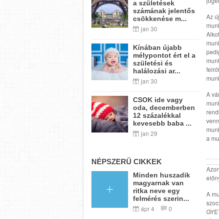
joge
a születések
számának jelentős
Az ú
csökkenése m...
munk
jan 30
Alko
munk
Kínában újabb
pedi
mélypontot ért el a
munk
születési és
felró
halálozási ar...
munk
jan 30
A vá
CSOK ide vagy
munk
oda, decemberben
rend
12 százalékkal
venn
kevesebb baba ...
munk
jan 29
a mu
NÉPSZERŰ CIKKEK
Azon
Minden huszadik
előn
magyarnak van
ritka neve egy
A mu
felmérés szerin...
szoc
ápr 4
0
GYET