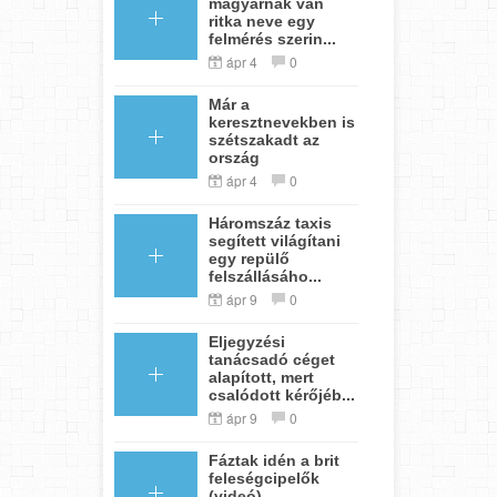
magyarnak van
ritka neve egy
felmérés szerin...
ápr 4
0
Már a
keresztnevekben is
szétszakadt az
ország
ápr 4
0
Háromszáz taxis
segített világítani
egy repülő
felszállásáho...
ápr 9
0
Eljegyzési
tanácsadó céget
alapított, mert
csalódott kérőjéb...
ápr 9
0
Fáztak idén a brit
feleségcipelők
(videó)