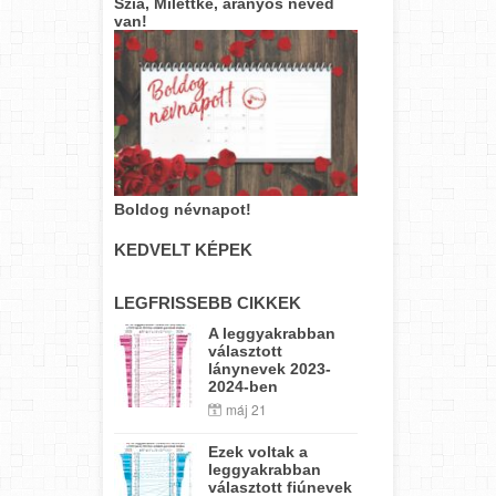
Szia, Milettke, aranyos neved
van!
Boldog névnapot!
KEDVELT KÉPEK
LEGFRISSEBB CIKKEK
A leggyakrabban
választott
lánynevek 2023-
2024-ben
máj 21
Ezek voltak a
leggyakrabban
választott fiúnevek