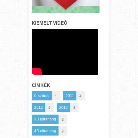
KIEMELT VIDEÓ
CÍMKÉK
1
4
0. szűrés
2011
4
4
2012
2013
2
3D ultrahang
2
4D ultrahang