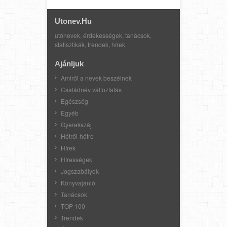
Utonev.hu
utónevek, érdekességek, tanácsok,
statisztikák, trendek, hírek
Ajánljuk
Amiről a nevek beszélnek
Családnév változtatás
Egészség
Egyéb
Gyerekszáj
Hétről-hétre
Hírek
Hírességek
Jogszabályok
Könyvajánló
Tanácsok
TOP 100
Trendek