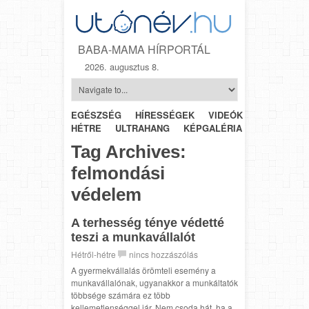
BABA-MAMA HÍRPORTÁL
2026. augusztus 8.
EGÉSZSÉG
HÍRESSÉGEK
VIDEÓK
HÉTRŐL-
HÉTRE
ULTRAHANG
KÉPGALÉRIA
SZÜLÉSZET
Tag Archives:
felmondási
védelem
A terhesség ténye védetté
teszi a munkavállalót
Hétről-hétre
nincs hozzászólás
A gyermekvállalás örömteli esemény a
munkavállalónak, ugyanakkor a munkáltatók
többsége számára ez több
kellemetlenséggel jár. Nem csoda hát, ha a