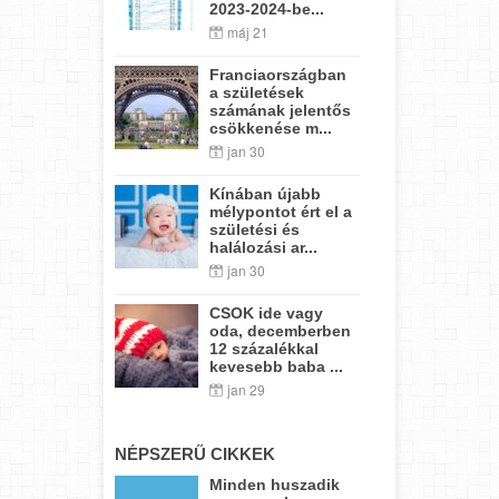
2023-2024-be...
máj 21
Franciaországban
a születések
számának jelentős
csökkenése m...
jan 30
Kínában újabb
mélypontot ért el a
születési és
halálozási ar...
jan 30
CSOK ide vagy
oda, decemberben
12 százalékkal
kevesebb baba ...
jan 29
NÉPSZERŰ CIKKEK
Minden huszadik