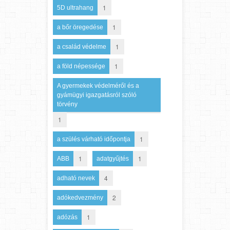
1
5D ultrahang
1
a bőr öregedése
1
a család védelme
1
a föld népessége
A gyermekek védelméről és a
gyámügyi igazgatásról szóló
törvény
1
1
a szülés várható időpontja
1
1
ABB
adatgyűjtés
4
adható nevek
2
adókedvezmény
1
adózás