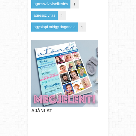
1
agresszív viselkedés
1
agresszivitás
1
agyalapi mirigy daganata
AJÁNLAT