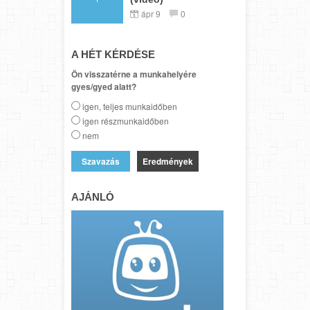
ápr 9
0
A HÉT KÉRDÉSE
Ön visszatérne a munkahelyére
gyes/gyed alatt?
igen, teljes munkaidőben
igen részmunkaidőben
nem
Eredmények
AJÁNLÓ