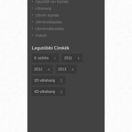
Újszülött név toplista
Ultrahang
Utónév toplista
Utónévválasztás
Utónévváltoztatás
Videók
Legutóbbi Címkék
1
4
0. szűrés
2011
4
4
2012
2013
2
3D ultrahang
2
4D ultrahang