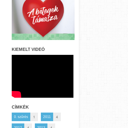
KIEMELT VIDEÓ
CÍMKÉK
1
4
0. szűrés
2011
4
4
2012
2013