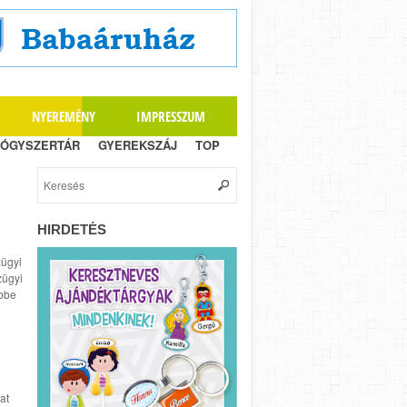
NYEREMÉNY
IMPRESSZUM
ÓGYSZERTÁR
GYEREKSZÁJ
TOP
HIRDETÉS
zügyi
zügyi
öbbe
at