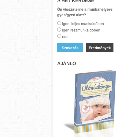
A HÉT KÉRDÉSE
Ön visszatérne a munkahelyére
gyes/gyed alatt?
igen, teljes munkaidőben
igen részmunkaidőben
nem
Eredmények
AJÁNLÓ