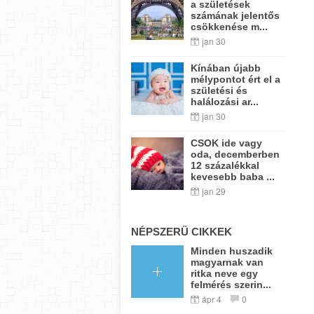
a születések
számának jelentős
csökkenése m...
jan 30
Kínában újabb
mélypontot ért el a
születési és
halálozási ar...
jan 30
CSOK ide vagy
oda, decemberben
12 százalékkal
kevesebb baba ...
jan 29
NÉPSZERŰ CIKKEK
Minden huszadik
magyarnak van
ritka neve egy
felmérés szerin...
ápr 4
0