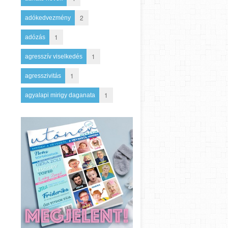
2
adókedvezmény
1
adózás
1
agresszív viselkedés
1
agresszivitás
1
agyalapi mirigy daganata