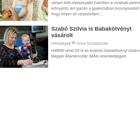
vártam több édesanyától hallottam a mosható pelen
előnyeiről, ám igazán a gyakorlatban bizonyosodott 
hogy milyen jól választottam....
Szabó Szilvia is Babakötvényt
vásárolt
Hírességek
nincs hozzászólás
Hétfőtől lehet 2014-es évjáratú babakötvényt vásáro
Magyar Államkincstár (MÁK) kirendeltségein.