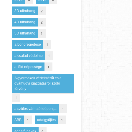
2
3D ultrahang
2
4D ultrahang
1
5D ultrahang
1
a bőr öregedése
1
a család védelme
1
a föld népessége
A gyermekek védelméről és a
gyámügyi igazgatásról szóló
törvény
1
1
a szülés várható időpontja
1
1
ABB
adatgyűjtés
4
adható nevek