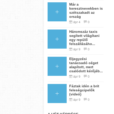
Már a
keresztnevekben is
szétszakadt az
ország
ápr 4
0
Háromszáz taxis
segített világítani
egy repülő
felszállásáho...
ápr 9
0
Eljegyzési
tanácsadó céget
alapított, mert
csalódott kérőjéb...
ápr 9
0
Fáztak idén a brit
feleségcipelők
(videó)
ápr 9
0