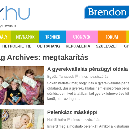
gusztus 8.
BÁLY
NÉVNAPOK
TRENDEK
UTÓNEVEK
FÓRUM
HÉTRŐL-HÉTRE
ULTRAHANG
KÉPGALÉRIA
SZÜLÉSZET
GY
ag Archives:
megtakarítás
A gyerekvállalás pénzügyi oldala
Egyéb
,
Tanácsok
nincs hozzászólás
Sokan kértétek már, hogy írjak a gyerekvállalás pén
oldaláról. Bár a gyerekvállalás nem elsősorban pén
döntés, de mivel általában két gyerek felnevelése t
kerül, mint az ingatl...
Pelenkázz másképp!
Hétről-hétre
nincs hozzászólás
Ismerd meg a mosható pelenkát! Amikor a kisbabám