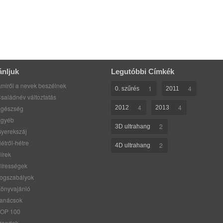
ánljuk
Legutóbbi Címkék
miről a nevek beszélnek
1
4
0. szűrés
2011
saládnév változtatás
4
4
gészség
2012
2013
gyéb
2
3D ultrahang
yerekszáj
étről-hétre
2
4D ultrahang
írek
írességek
ogszabályok
önyvajánló
anácsok
OP 100
rendek