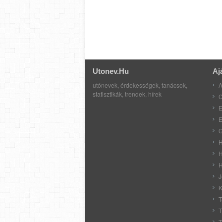
Utonev.hu
Aj
utónevek, érdekességek, tanácsok,
A
statisztikák, trendek, hírek
C
E
E
G
H
H
H
J
K
T
T
T