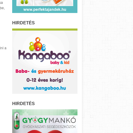
ka
be,
HIRDETÉS
lni a
HIRDETÉS