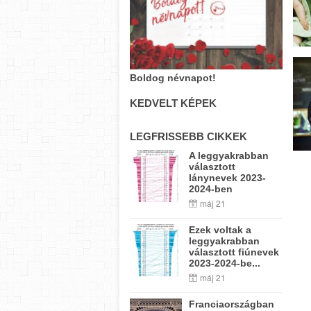
Boldog névnapot!
KEDVELT KÉPEK
LEGFRISSEBB CIKKEK
A leggyakrabban
választott
lánynevek 2023-
2024-ben
máj 21
Ezek voltak a
leggyakrabban
választott fiúnevek
2023-2024-be...
máj 21
Franciaországban