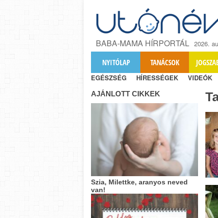
BABA-MAMA HÍRPORTÁL
2026. au
NYITÓLAP
TANÁCSOK
JOGSZA
EGÉSZSÉG
HÍRESSÉGEK
VIDEÓK
AJÁNLOTT CIKKEK
T
Szia, Milettke, aranyos neved
van!