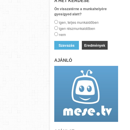
A HÉT KÉRDÉSE
Ön visszatérne a munkahelyére
gyes/gyed alatt?
igen, teljes munkaidőben
igen részmunkaidőben
nem
Eredmények
AJÁNLÓ