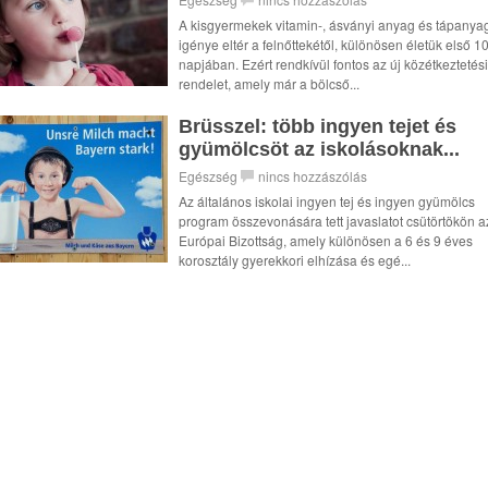
A kisgyermekek vitamin-, ásványi anyag és tápanya
igénye eltér a felnőttekétől, különösen életük első 1
napjában. Ezért rendkívül fontos az új közétkeztetési
rendelet, amely már a bölcső...
Brüsszel: több ingyen tejet és
gyümölcsöt az iskolásoknak...
Egészség
nincs hozzászólás
Az általános iskolai ingyen tej és ingyen gyümölcs
program összevonására tett javaslatot csütörtökön a
Európai Bizottság, amely különösen a 6 és 9 éves
korosztály gyerekkori elhízása és egé...