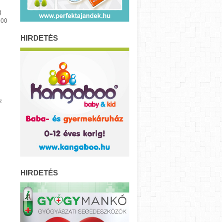
g
000
HIRDETÉS
z
HIRDETÉS