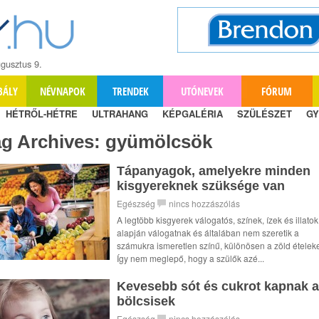
gusztus 9.
BÁLY
NÉVNAPOK
TRENDEK
UTÓNEVEK
FÓRUM
HÉTRŐL-HÉTRE
ULTRAHANG
KÉPGALÉRIA
SZÜLÉSZET
GY
ag Archives:
gyümölcsök
Tápanyagok, amelyekre minden
kisgyereknek szüksége van
Egészség
nincs hozzászólás
A legtöbb kisgyerek válogatós, színek, ízek és illatok
alapján válogatnak és általában nem szeretik a
számukra ismeretlen színű, különösen a zöld ételeke
Így nem meglepő, hogy a szülők azé...
Kevesebb sót és cukrot kapnak a
bölcsisek
Egészség
nincs hozzászólás