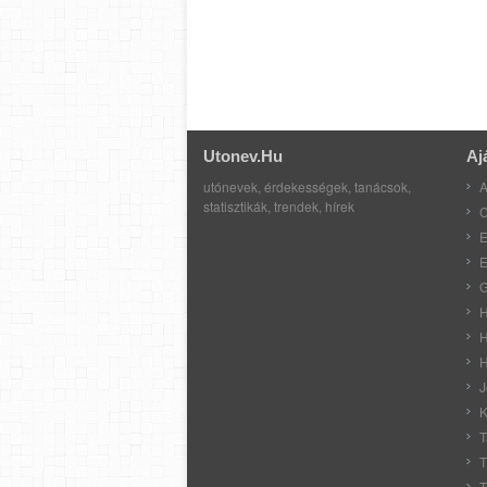
Utonev.hu
Aj
utónevek, érdekességek, tanácsok,
A
statisztikák, trendek, hírek
C
E
E
G
H
H
H
J
K
T
T
T