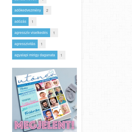
2
adókedvezmény
1
adózás
1
agresszív viselkedés
1
agresszivitás
1
agyalapi mirigy daganata