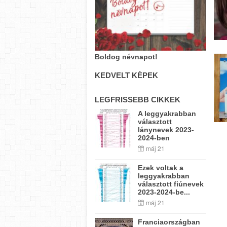
Boldog névnapot!
KEDVELT KÉPEK
LEGFRISSEBB CIKKEK
A leggyakrabban
választott
lánynevek 2023-
2024-ben
máj 21
Ezek voltak a
leggyakrabban
választott fiúnevek
2023-2024-be...
máj 21
Franciaországban