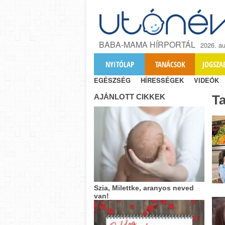
BABA-MAMA HÍRPORTÁL
2026. au
NYITÓLAP
TANÁCSOK
JOGSZA
EGÉSZSÉG
HÍRESSÉGEK
VIDEÓK
AJÁNLOTT CIKKEK
T
Szia, Milettke, aranyos neved
van!