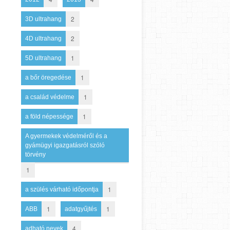
2
3D ultrahang
2
4D ultrahang
1
5D ultrahang
1
a bőr öregedése
1
a család védelme
1
a föld népessége
A gyermekek védelméről és a
gyámügyi igazgatásról szóló
törvény
1
1
a szülés várható időpontja
1
1
ABB
adatgyűjtés
4
adható nevek