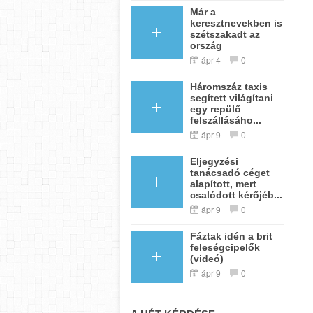
Már a
keresztnevekben is
szétszakadt az
ország
ápr 4
0
Háromszáz taxis
segített világítani
egy repülő
felszállásáho...
ápr 9
0
Eljegyzési
tanácsadó céget
alapított, mert
csalódott kérőjéb...
ápr 9
0
Fáztak idén a brit
feleségcipelők
(videó)
ápr 9
0