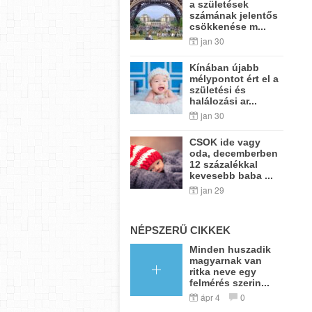
a születések
számának jelentős
csökkenése m...
jan 30
Kínában újabb
mélypontot ért el a
születési és
halálozási ar...
jan 30
CSOK ide vagy
oda, decemberben
12 százalékkal
kevesebb baba ...
jan 29
NÉPSZERŰ CIKKEK
Minden huszadik
magyarnak van
ritka neve egy
felmérés szerin...
ápr 4
0