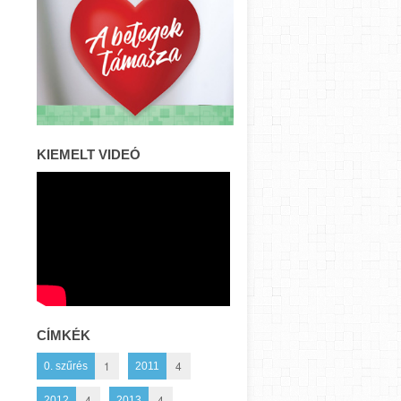
KIEMELT VIDEÓ
CÍMKÉK
1
4
0. szűrés
2011
4
4
2012
2013