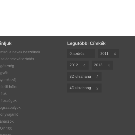
ánljuk
Legutóbbi Címkék
miről a nevek beszélnek
1
4
0. szűrés
2011
saládnév változtatás
4
4
gészség
2012
2013
gyéb
2
3D ultrahang
yerekszáj
étről-hétre
2
4D ultrahang
írek
írességek
ogszabályok
önyvajánló
anácsok
OP 100
rendek