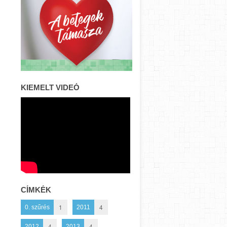
KIEMELT VIDEÓ
CÍMKÉK
1
4
0. szűrés
2011
4
4
2012
2013