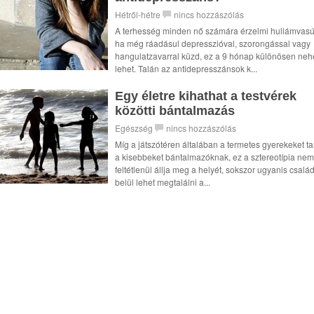
Hétről-hétre
nincs hozzászólás
A terhesség minden nő számára érzelmi hullámvasú
ha még ráadásul depresszióval, szorongással vagy
hangulatzavarral küzd, ez a 9 hónap különösen neh
lehet. Talán az antidepresszánsok k...
Egy életre kihathat a testvérek
közötti bántalmazás
Egészség
nincs hozzászólás
Míg a játszótéren általában a termetes gyerekeket ta
a kisebbeket bántalmazóknak, ez a sztereotípia nem
feltétlenül állja meg a helyét, sokszor ugyanis csalá
belül lehet megtalálni a...