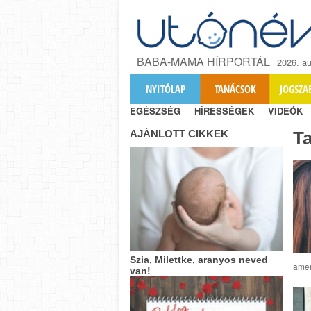
BABA-MAMA HÍRPORTÁL
2026. au
NYITÓLAP
TANÁCSOK
JOGSZA
EGÉSZSÉG
HÍRESSÉGEK
VIDEÓK
AJÁNLOTT CIKKEK
T
Szia, Milettke, aranyos neved
amer
van!