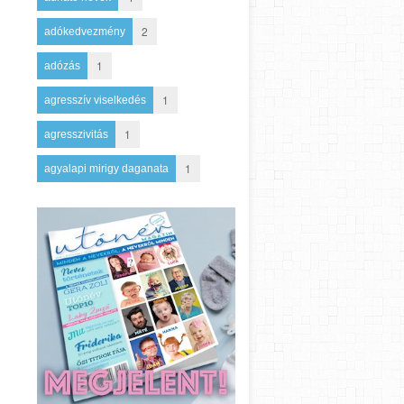
2
adókedvezmény
1
adózás
1
agresszív viselkedés
1
agresszivitás
1
agyalapi mirigy daganata