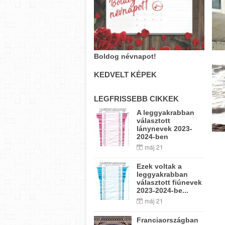
Boldog névnapot!
KEDVELT KÉPEK
LEGFRISSEBB CIKKEK
A leggyakrabban
választott
lánynevek 2023-
2024-ben
máj 21
Ezek voltak a
leggyakrabban
választott fiúnevek
2023-2024-be...
máj 21
Franciaországban