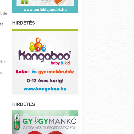
t, de
HIRDETÉS
éz
rtják
don
HIRDETÉS