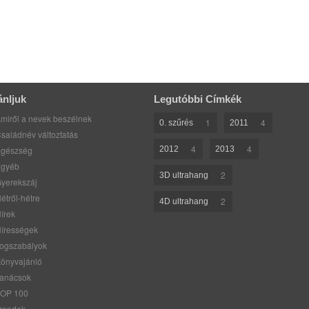
ánljuk
Legutóbbi Címkék
miről a nevek beszélnek
1
4
0. szűrés
2011
saládnév változtatás
4
4
gészség
2012
2013
gyéb
2
3D ultrahang
yerekszáj
étről-hétre
2
4D ultrahang
írek
írességek
ogszabályok
önyvajánló
anácsok
OP 100
rendek