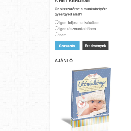
A HÉT KÉRDÉSE
Ön visszatérne a munkahelyére
gyes/gyed alatt?
igen, teljes munkaidőben
igen részmunkaidőben
nem
Eredmények
AJÁNLÓ