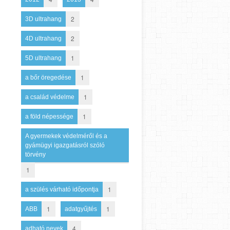
2
3D ultrahang
2
4D ultrahang
1
5D ultrahang
1
a bőr öregedése
1
a család védelme
1
a föld népessége
A gyermekek védelméről és a
gyámügyi igazgatásról szóló
törvény
1
1
a szülés várható időpontja
1
1
ABB
adatgyűjtés
4
adható nevek