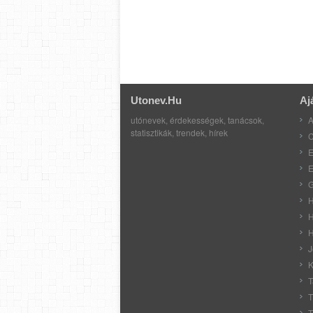
Utonev.hu
Aj
utónevek, érdekességek, tanácsok,
A
statisztikák, trendek, hírek
C
E
E
G
H
H
H
J
K
T
T
T