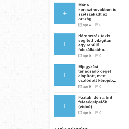
Már a
keresztnevekben is
szétszakadt az
ország
ápr 4
0
Háromszáz taxis
segített világítani
egy repülő
felszállásáho...
ápr 9
0
Eljegyzési
tanácsadó céget
alapított, mert
csalódott kérőjéb...
ápr 9
0
Fáztak idén a brit
feleségcipelők
(videó)
ápr 9
0