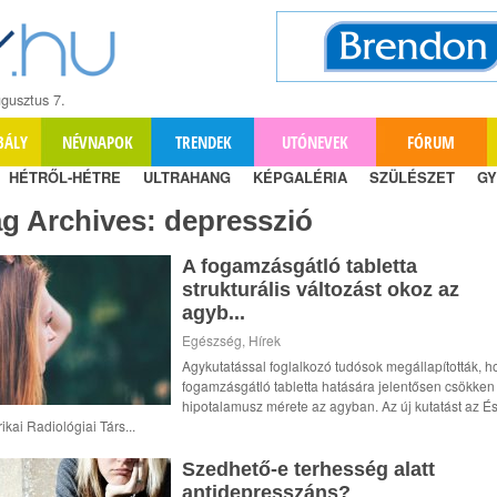
gusztus 7.
BÁLY
NÉVNAPOK
TRENDEK
UTÓNEVEK
FÓRUM
HÉTRŐL-HÉTRE
ULTRAHANG
KÉPGALÉRIA
SZÜLÉSZET
GY
ag Archives:
depresszió
A fogamzásgátló tabletta
strukturális változást okoz az
agyb...
Egészség
,
Hírek
Agykutatással foglalkozó tudósok megállapították, h
fogamzásgátló tabletta hatására jelentősen csökken
hipotalamusz mérete az agyban. Az új kutatást az É
ikai Radiológiai Társ...
Szedhető-e terhesség alatt
antidepresszáns?