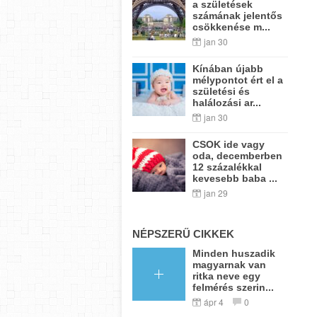
a születések
számának jelentős
csökkenése m...
jan 30
Kínában újabb
mélypontot ért el a
születési és
halálozási ar...
jan 30
CSOK ide vagy
oda, decemberben
12 százalékkal
kevesebb baba ...
jan 29
NÉPSZERŰ CIKKEK
Minden huszadik
magyarnak van
ritka neve egy
felmérés szerin...
ápr 4
0