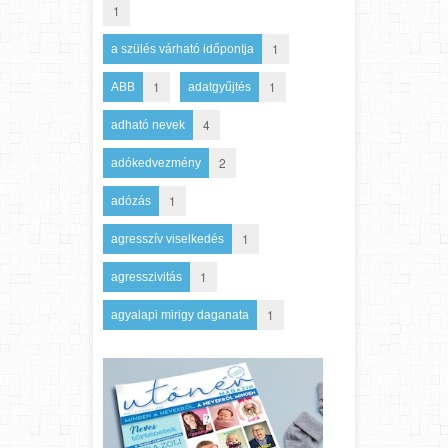
1
1
a szülés várható időpontja
1
1
ABB
adatgyűjtés
4
adható nevek
2
adókedvezmény
1
adózás
1
agresszív viselkedés
1
agresszivitás
1
agyalapi mirigy daganata