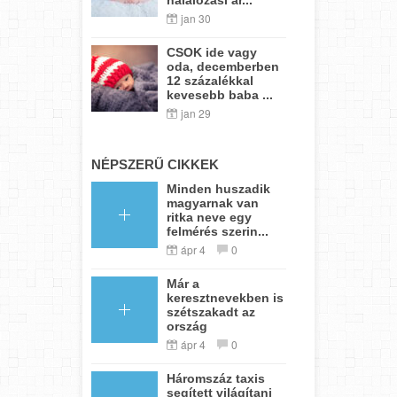
jan 30
CSOK ide vagy
oda, decemberben
12 százalékkal
kevesebb baba ...
jan 29
NÉPSZERŰ CIKKEK
Minden huszadik
magyarnak van
ritka neve egy
felmérés szerin...
ápr 4
0
Már a
keresztnevekben is
szétszakadt az
ország
ápr 4
0
Háromszáz taxis
segített világítani