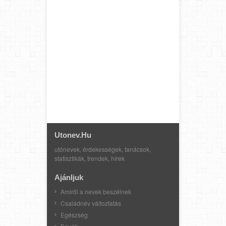
Utonev.hu
utónevek, érdekességek, tanácsok,
statisztikák, trendek, hírek
Ajánljuk
Amiről a nevek beszélnek
Családnév változtatás
Egészség