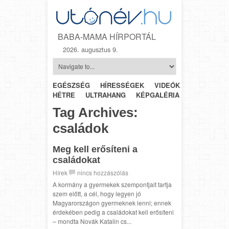
BABA-MAMA HÍRPORTÁL
2026. augusztus 9.
EGÉSZSÉG
HÍRESSÉGEK
VIDEÓK
HÉTRŐL-
HÉTRE
ULTRAHANG
KÉPGALÉRIA
SZÜLÉSZET
Tag Archives:
családok
Meg kell erősíteni a
családokat
Hírek
nincs hozzászólás
A kormány a gyermekek szempontjait tartja
szem előtt, a cél, hogy legyen jó
Magyarországon gyermeknek lenni; ennek
érdekében pedig a családokat kell erősíteni
– mondta Novák Katalin cs...