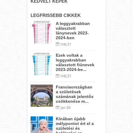
KEDVELT KÉPEK
LEGFRISSEBB CIKKEK
A leggyakrabban
választott
lánynevek 2023-
2024-ben
máj 21
Ezek voltak a
leggyakrabban
választott fiúnevek
2023-2024-be...
máj 21
Franciaországban
a születések
számának jelentős
csökkenése m...
jan 30
Kínában újabb
mélypontot ért el a
születési és
halálozási ar...