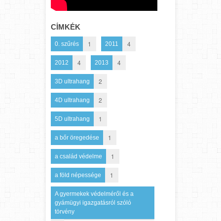
CÍMKÉK
1
4
0. szűrés
2011
4
4
2012
2013
2
3D ultrahang
2
4D ultrahang
1
5D ultrahang
1
a bőr öregedése
1
a család védelme
1
a föld népessége
A gyermekek védelméről és a
gyámügyi igazgatásról szóló
törvény