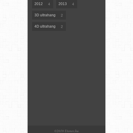
4
4
2012
2013
2
3D ultrahang
2
4D ultrahang
©2019 Utonev.hu