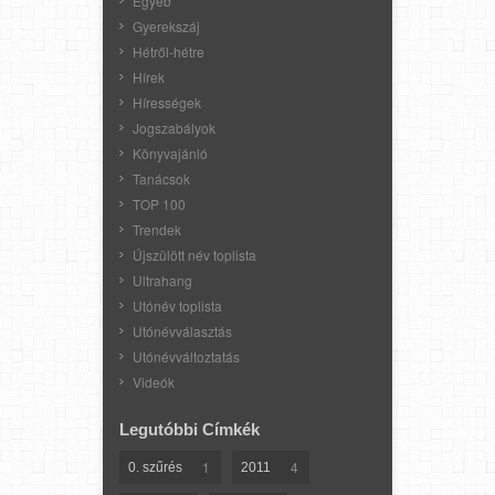
Egyéb
Gyerekszáj
Hétről-hétre
Hírek
Hírességek
Jogszabályok
Könyvajánló
Tanácsok
TOP 100
Trendek
Újszülött név toplista
Ultrahang
Utónév toplista
Utónévválasztás
Utónévváltoztatás
Videók
Legutóbbi Címkék
1
4
0. szűrés
2011