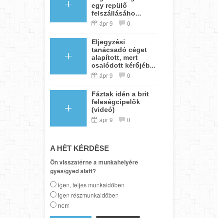
egy repülő
felszállásáho...
ápr 9
0
Eljegyzési
tanácsadó céget
alapított, mert
csalódott kérőjéb...
ápr 9
0
Fáztak idén a brit
feleségcipelők
(videó)
ápr 9
0
A HÉT KÉRDÉSE
Ön visszatérne a munkahelyére
gyes/gyed alatt?
igen, teljes munkaidőben
igen részmunkaidőben
nem