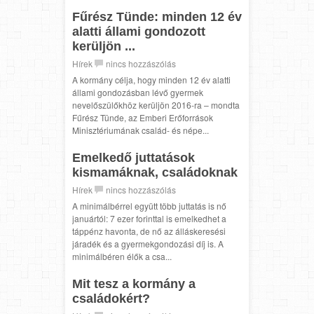
Fűrész Tünde: minden 12 év
alatti állami gondozott
kerüljön ...
Hírek
nincs hozzászólás
A kormány célja, hogy minden 12 év alatti
állami gondozásban lévő gyermek
nevelőszülőkhöz kerüljön 2016-ra – mondta
Fűrész Tünde, az Emberi Erőforrások
Minisztériumának család- és népe...
Emelkedő juttatások
kismamáknak, családoknak
Hírek
nincs hozzászólás
A minimálbérrel együtt több juttatás is nő
januártól: 7 ezer forinttal is emelkedhet a
táppénz havonta, de nő az álláskeresési
járadék és a gyermekgondozási díj is. A
minimálbéren élők a csa...
Mit tesz a kormány a
családokért?