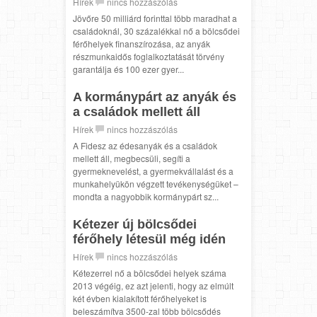
Hírek
nincs hozzászólás
Jövőre 50 milliárd forinttal több maradhat a
családoknál, 30 százalékkal nő a bölcsődei
férőhelyek finanszírozása, az anyák
részmunkaidős foglalkoztatását törvény
garantálja és 100 ezer gyer...
A kormánypárt az anyák és
a családok mellett áll
Hírek
nincs hozzászólás
A Fidesz az édesanyák és a családok
mellett áll, megbecsüli, segíti a
gyermeknevelést, a gyermekvállalást és a
munkahelyükön végzett tevékenységüket –
mondta a nagyobbik kormánypárt sz...
Kétezer új bölcsődei
férőhely létesül még idén
Hírek
nincs hozzászólás
Kétezerrel nő a bölcsődei helyek száma
2013 végéig, ez azt jelenti, hogy az elmúlt
két évben kialakított férőhelyeket is
beleszámítva 3500-zal több bölcsődés