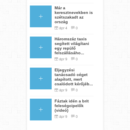
Már a
keresztnevekben is
szétszakadt az
ország
ápr 4
0
Háromszáz taxis
segített világítani
egy repülő
felszállásáho...
ápr 9
0
Eljegyzési
tanácsadó céget
alapított, mert
csalódott kérőjéb...
ápr 9
0
Fáztak idén a brit
feleségcipelők
(videó)
ápr 9
0