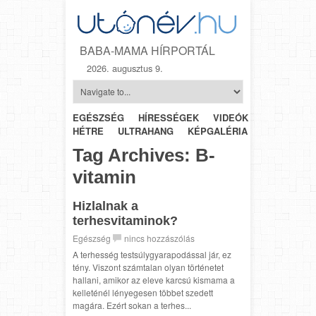
BABA-MAMA HÍRPORTÁL
2026. augusztus 9.
EGÉSZSÉG
HÍRESSÉGEK
VIDEÓK
HÉTRŐL-
HÉTRE
ULTRAHANG
KÉPGALÉRIA
SZÜLÉSZET
Tag Archives:
B-
vitamin
Hizlalnak a
terhesvitaminok?
Egészség
nincs hozzászólás
A terhesség testsúlygyarapodással jár, ez
tény. Viszont számtalan olyan történetet
hallani, amikor az eleve karcsú kismama a
kelleténél lényegesen többet szedett
magára. Ezért sokan a terhes...