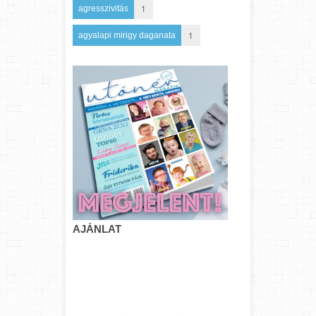
1
agresszivitás
1
agyalapi mirigy daganata
AJÁNLAT