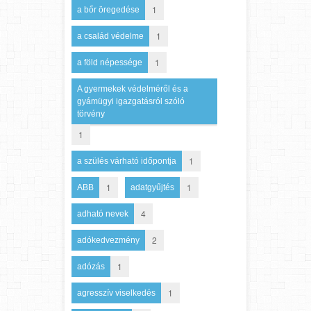
1
a bőr öregedése
1
a család védelme
1
a föld népessége
A gyermekek védelméről és a
gyámügyi igazgatásról szóló
törvény
1
1
a szülés várható időpontja
1
1
ABB
adatgyűjtés
4
adható nevek
2
adókedvezmény
1
adózás
1
agresszív viselkedés