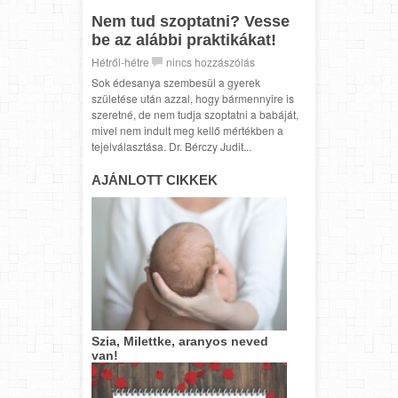
Nem tud szoptatni? Vesse
be az alábbi praktikákat!
Hétről-hétre
nincs hozzászólás
Sok édesanya szembesül a gyerek
születése után azzal, hogy bármennyire is
szeretné, de nem tudja szoptatni a babáját,
mivel nem indult meg kellő mértékben a
tejelválasztása. Dr. Bérczy Judit...
AJÁNLOTT CIKKEK
Szia, Milettke, aranyos neved
van!