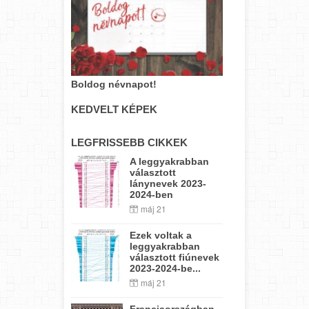
Boldog névnapot!
KEDVELT KÉPEK
LEGFRISSEBB CIKKEK
A leggyakrabban
választott
lánynevek 2023-
2024-ben
máj 21
Ezek voltak a
leggyakrabban
választott fiúnevek
2023-2024-be...
máj 21
Franciaországban