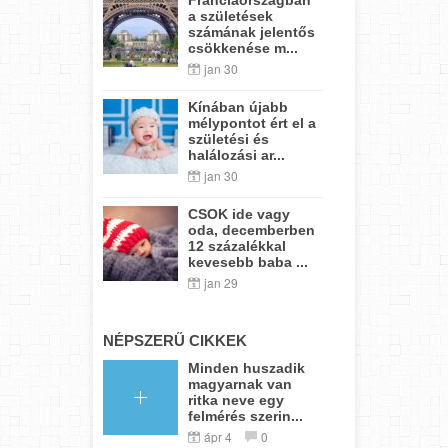
a születések
számának jelentős
csökkenése m...
jan 30
Kínában újabb
mélypontot ért el a
születési és
halálozási ar...
jan 30
CSOK ide vagy
oda, decemberben
12 százalékkal
kevesebb baba ...
jan 29
NÉPSZERŰ CIKKEK
Minden huszadik
magyarnak van
ritka neve egy
felmérés szerin...
ápr 4
0