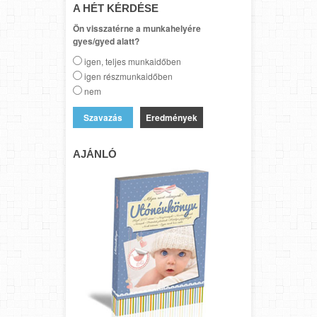
A HÉT KÉRDÉSE
Ön visszatérne a munkahelyére
gyes/gyed alatt?
igen, teljes munkaidőben
igen részmunkaidőben
nem
Eredmények
AJÁNLÓ