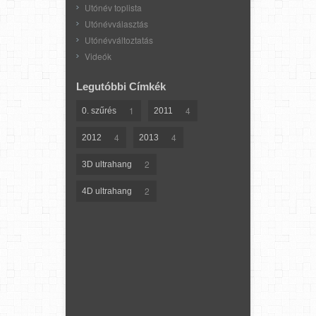
Utónév toplista
Utónévválasztás
Utónévváltoztatás
Videók
Legutóbbi Címkék
1
4
0. szűrés
2011
4
4
2012
2013
2
3D ultrahang
2
4D ultrahang