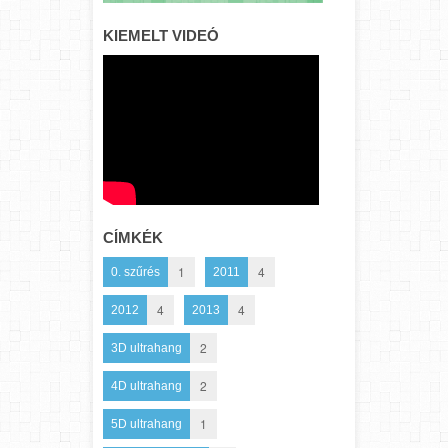
KIEMELT VIDEÓ
CÍMKÉK
1
4
0. szűrés
2011
4
4
2012
2013
2
3D ultrahang
2
4D ultrahang
1
5D ultrahang