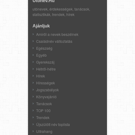
Utonev.hu
utónevek, érdekességek, tanácsok,
statisztikák, trendek, hírek
Ajánljuk
Amiről a nevek beszélnek
Családnév változtatás
Egészség
Egyéb
Gyerekszáj
Hétről-hétre
Hírek
Hírességek
Jogszabályok
Könyvajánló
Tanácsok
TOP 100
Trendek
Újszülött név toplista
Ultrahang