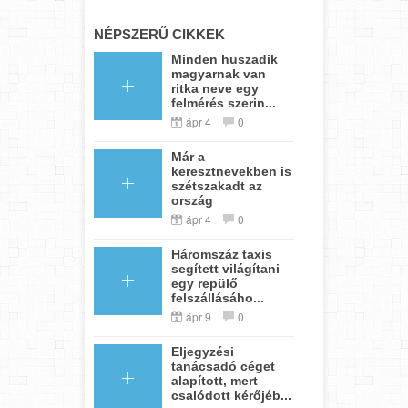
NÉPSZERŰ CIKKEK
Minden huszadik
magyarnak van
ritka neve egy
felmérés szerin...
ápr 4
0
Már a
keresztnevekben is
szétszakadt az
ország
ápr 4
0
Háromszáz taxis
segített világítani
egy repülő
felszállásáho...
ápr 9
0
Eljegyzési
tanácsadó céget
alapított, mert
csalódott kérőjéb...