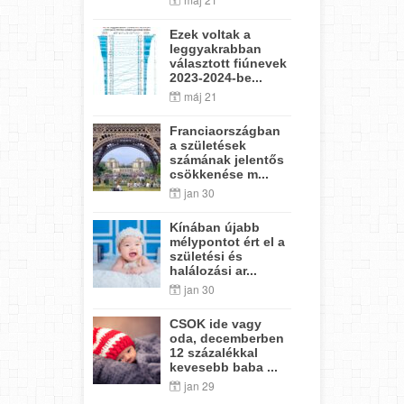
Ezek voltak a
leggyakrabban
választott fiúnevek
2023-2024-be...
máj 21
Franciaországban
a születések
számának jelentős
csökkenése m...
jan 30
Kínában újabb
mélypontot ért el a
születési és
halálozási ar...
jan 30
CSOK ide vagy
oda, decemberben
12 százalékkal
kevesebb baba ...
jan 29