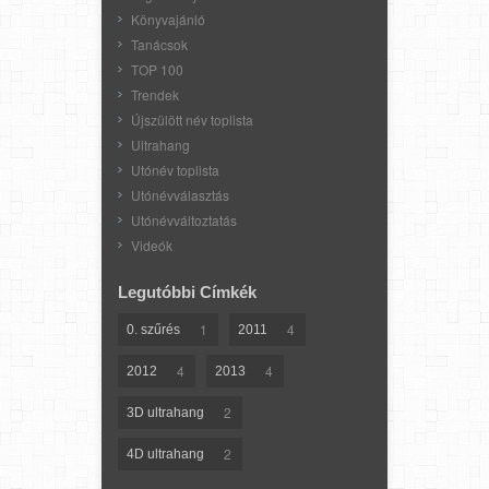
Könyvajánló
Tanácsok
TOP 100
Trendek
Újszülött név toplista
Ultrahang
Utónév toplista
Utónévválasztás
Utónévváltoztatás
Videók
Legutóbbi Címkék
1
4
0. szűrés
2011
4
4
2012
2013
2
3D ultrahang
2
4D ultrahang