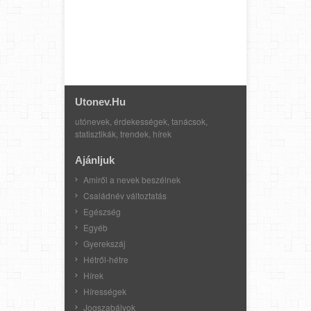
Utonev.hu
utónevek, érdekességek, tanácsok,
statisztikák, trendek, hírek
Ajánljuk
Amiről a nevek beszélnek
Családnév változtatás
Egészség
Egyéb
Gyerekszáj
Hétről-hétre
Hírek
Hírességek
Jogszabályok