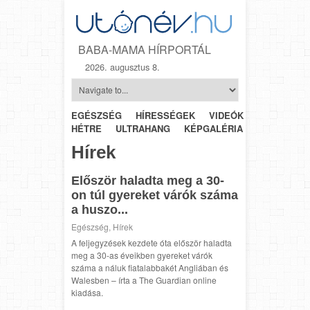
BABA-MAMA HÍRPORTÁL
2026. augusztus 8.
EGÉSZSÉG
HÍRESSÉGEK
VIDEÓK
HÉTRŐL-
HÉTRE
ULTRAHANG
KÉPGALÉRIA
SZÜLÉSZET
Hírek
Először haladta meg a 30-
on túl gyereket várók száma
a huszo...
Egészség
,
Hírek
A feljegyzések kezdete óta először haladta
meg a 30-as éveikben gyereket várók
száma a náluk fiatalabbakét Angliában és
Walesben – írta a The Guardian online
kiadása.