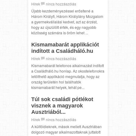
Hírek
nincs hozzászólás
Újabb kezdeményezéssel erősítené a
Három Királyfi, Három Királylány Mozgalom
a gyermekvállalási kedvet, azt az érzést,
hogy az újszülött érték, és egy nagyobb
közösség számára is öröm lehet ...
Kismamabarát applikációt
indított a Családháló.hu
Hírek
nincs hozzászólás
Kismamabarát telefonos alkalmazást indított
a Családháló.hu honlap. Az okostelefonokra
letölthető applikáció megmutatja, hogy az
ország területén hol találhatók
kismamabarát helyek, tehát pe...
Túl sok családi pótlékot
visznek a magyarok
Ausztriából...
Hírek
nincs hozzászólás
A külföldieknek, mások mellett Ausztriában
dolgozó magyar alkalmazottaknak juttatott