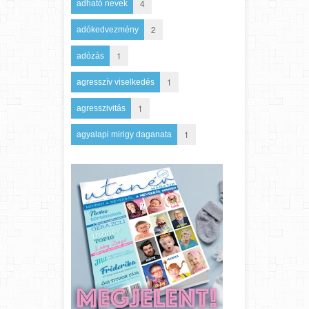
4
adható nevek
2
adókedvezmény
1
adózás
1
agresszív viselkedés
1
agresszivitás
1
agyalapi mirigy daganata