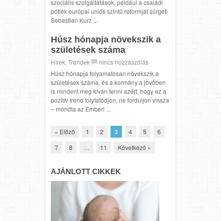
szociális szolgáltatások, például a családi
pótlék európai uniós szintű reformját sürgeti
Sebastian Kurz ...
Húsz hónapja növekszik a
születések száma
Hírek
,
Trendek
nincs hozzászólás
Húsz hónapja folyamatosan növekszik a
születések száma, és a kormány a jövőben
is mindent meg kíván tenni azért, hogy ez a
pozitív trend folytatódjon, ne forduljon vissza
– mondta az Emberi ...
« Előző
1
2
3
4
5
6
7
8
…
11
Következő »
AJÁNLOTT CIKKEK