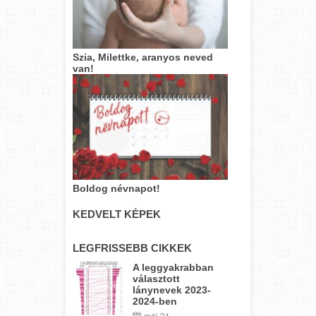
Szia, Milettke, aranyos neved
van!
Boldog névnapot!
KEDVELT KÉPEK
LEGFRISSEBB CIKKEK
A leggyakrabban
választott
lánynevek 2023-
2024-ben
máj 21