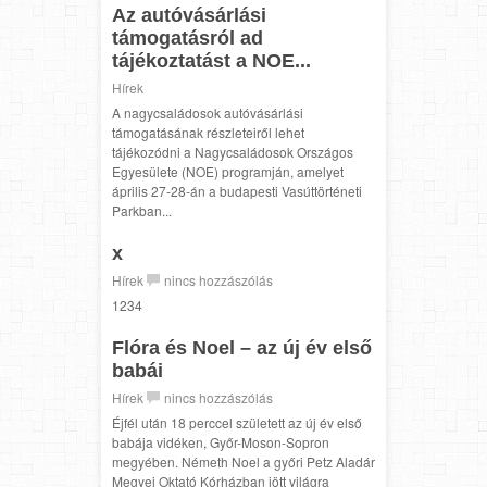
Az autóvásárlási
támogatásról ad
tájékoztatást a NOE...
Hírek
A nagycsaládosok autóvásárlási
támogatásának részleteiről lehet
tájékozódni a Nagycsaládosok Országos
Egyesülete (NOE) programján, amelyet
április 27-28-án a budapesti Vasúttörténeti
Parkban...
x
Hírek
nincs hozzászólás
1234
Flóra és Noel – az új év első
babái
Hírek
nincs hozzászólás
Éjfél után 18 perccel született az új év első
babája vidéken, Győr-Moson-Sopron
megyében. Németh Noel a győri Petz Aladár
Megyei Oktató Kórházban jött világra