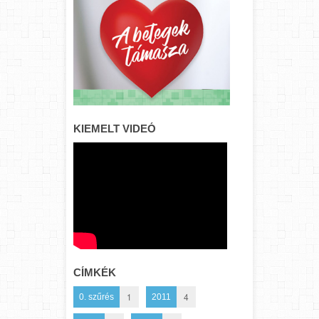
KIEMELT VIDEÓ
CÍMKÉK
1
4
0. szűrés
2011