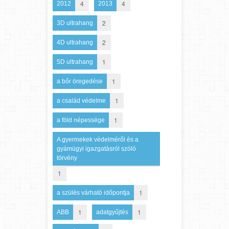
4
4
2012
2013
2
3D ultrahang
2
4D ultrahang
1
5D ultrahang
1
a bőr öregedése
1
a család védelme
1
a föld népessége
A gyermekek védelméről és a
gyámügyi igazgatásról szóló
törvény
1
1
a szülés várható időpontja
1
1
ABB
adatgyűjtés