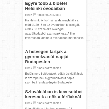
Egyre több a bioétel
Helsinki óvodáiban
Hírek
nincs hozzászólás
Ha Helsinki önkormányzata megtalálja a
módját, 2015-re az óvodákban felszolgált
ételek 50 százaléka ökológiai
gazdálkodásból származó lesz. A finn
fővárosban található óvodákban már most is
...
A hétvégén tartják a
gyermekvasút napját
Budapesten
Hírek
nincs hozzászólás
Erdőismereti előadások, séták és kiállítások
is szerepelnek a gyermekvasút napja
szombati rendezvényén Budapesten.
Szlovákiában is kevesebbet
keresnek a nők a férfiaknál
Hírek
nincs hozzászólás
Szlovákiában átlagban csaknem 21