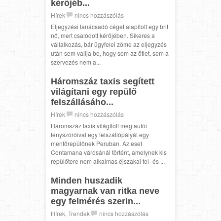
kérőjéb...
Hírek
nincs hozzászólás
Eljegyzési tanácsadó céget alapított egy brit
nő, mert csalódott kérőjében. Sikeres a
vállalkozás, bár ügyfelei zöme az eljegyzés
után sem vallja be, hogy sem az ötlet, sem a
szervezés nem a...
Háromszáz taxis segített
világítani egy repülő
felszállásáho...
Hírek
nincs hozzászólás
Háromszáz taxis világított meg autói
fényszóróival egy felszállópályát egy
mentőrepülőnek Peruban. Az eset
Contamana városánál történt, amelynek kis
repülőtere nem alkalmas éjszakai fel- és ...
Minden huszadik
magyarnak van ritka neve
egy felmérés szerin...
Hírek
,
Trendek
nincs hozzászólás