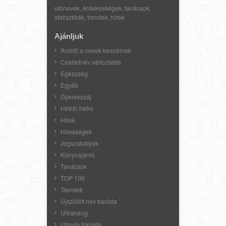
utónevek, érdekességek, tanácsok,
statisztikák, trendek, hírek
Ajánljuk
Amiről a nevek beszélnek
Családnév változtatás
Egészség
Egyéb
Gyerekszáj
Hétről-hétre
Hírek
Hírességek
Jogszabályok
Könyvajánló
Tanácsok
TOP 100
Trendek
Újszülött név toplista
Ultrahang
Utónév toplista