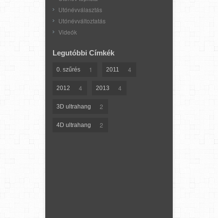
Utónévválasztás
Utónévváltoztatás
Videók
Legutóbbi Címkék
1
4
0. szűrés
2011
4
4
2012
2013
2
3D ultrahang
2
4D ultrahang