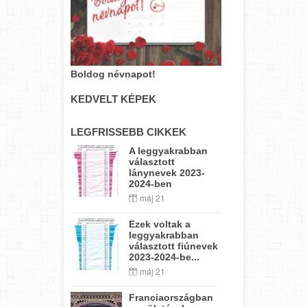
Boldog névnapot!
KEDVELT KÉPEK
LEGFRISSEBB CIKKEK
A leggyakrabban
választott
lánynevek 2023-
2024-ben
máj 21
Ezek voltak a
leggyakrabban
választott fiúnevek
2023-2024-be...
máj 21
Franciaországban