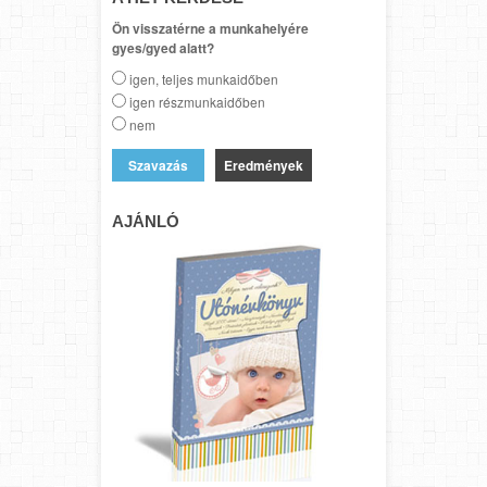
Ön visszatérne a munkahelyére
gyes/gyed alatt?
igen, teljes munkaidőben
igen részmunkaidőben
nem
Eredmények
AJÁNLÓ