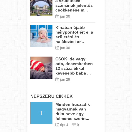
a születések
számának jelentős
csökkenése m...
jan 30
Kínában újabb
mélypontot ért el a
születési és
halálozási ar...
jan 30
CSOK ide vagy
oda, decemberben
12 százalékkal
kevesebb baba ...
jan 29
NÉPSZERŰ CIKKEK
Minden huszadik
magyarnak van
ritka neve egy
felmérés szerin...
ápr 4
0