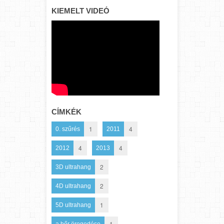
KIEMELT VIDEÓ
CÍMKÉK
1
4
0. szűrés
2011
4
4
2012
2013
2
3D ultrahang
2
4D ultrahang
1
5D ultrahang
1
a bőr öregedése