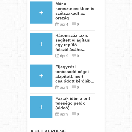
Már a
keresztnevekben is
szétszakadt az
ország
ápr 4
0
Háromszáz taxis
segített világítani
egy repülő
felszállásáho...
ápr 9
0
Eljegyzési
tanácsadó céget
alapított, mert
csalódott kérőjéb...
ápr 9
0
Fáztak idén a brit
feleségcipelők
(videó)
ápr 9
0
A HÉT KÉRDÉSE