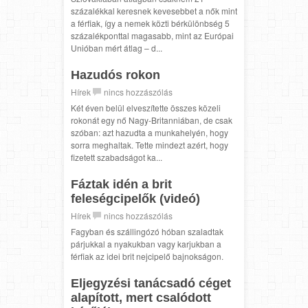
százalékkal keresnek kevesebbet a nők mint
a férfiak, így a nemek közti bérkülönbség 5
százalékponttal magasabb, mint az Európai
Unióban mért átlag – d...
Hazudós rokon
Hírek
nincs hozzászólás
Két éven belül elveszítette összes közeli
rokonát egy nő Nagy-Britanniában, de csak
szóban: azt hazudta a munkahelyén, hogy
sorra meghaltak. Tette mindezt azért, hogy
fizetett szabadságot ka...
Fáztak idén a brit
feleségcipelők (videó)
Hírek
nincs hozzászólás
Fagyban és szállingózó hóban szaladtak
párjukkal a nyakukban vagy karjukban a
férfiak az idei brit nejcipelő bajnokságon.
Eljegyzési tanácsadó céget
alapított, mert csalódott