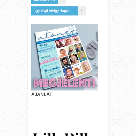
1
agyalapi mirigy daganata
AJÁNLAT