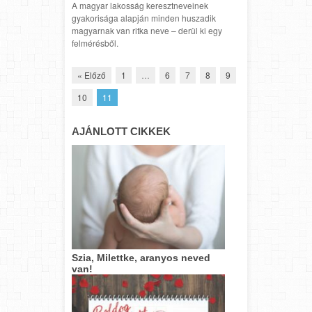
A magyar lakosság keresztneveinek
gyakorisága alapján minden huszadik
magyarnak van ritka neve – derül ki egy
felmérésből.
« Előző
1
…
6
7
8
9
10
11
AJÁNLOTT CIKKEK
Szia, Milettke, aranyos neved
van!