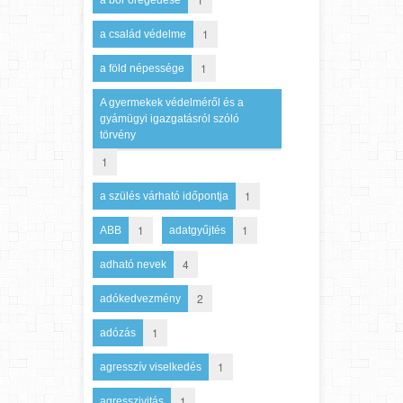
1
a család védelme
1
a föld népessége
A gyermekek védelméről és a
gyámügyi igazgatásról szóló
törvény
1
1
a szülés várható időpontja
1
1
ABB
adatgyűjtés
4
adható nevek
2
adókedvezmény
1
adózás
1
agresszív viselkedés
1
agresszivitás