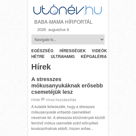
BABA-MAMA HÍRPORTÁL
2026. augusztus 6.
EGÉSZSÉG
HÍRESSÉGEK
VIDEÓK
HÉTRŐL-
HÉTRE
ULTRAHANG
KÉPGALÉRIA
SZÜLÉSZET
Hírek
A stresszes
mókusanyukáknak erősebb
csemetéjük lesz
Hírek
nincs hozzászólás
A kutatók felfedezték, hogy a stresszes
mókusanyukák erősebb csemetéket
nevelnek fel. A stresszes körülmények között
felnövő mókus csemeték ezért előnyöket
kovácsolhatnak ebből, hiszen erőse...