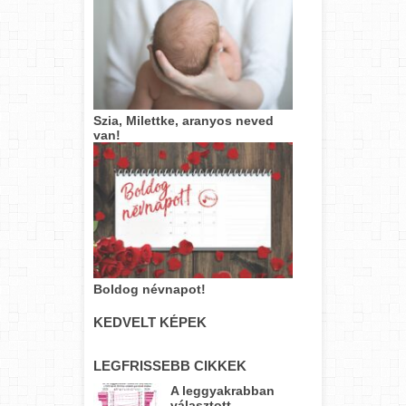
Szia, Milettke, aranyos neved
van!
Boldog névnapot!
KEDVELT KÉPEK
LEGFRISSEBB CIKKEK
A leggyakrabban
választott