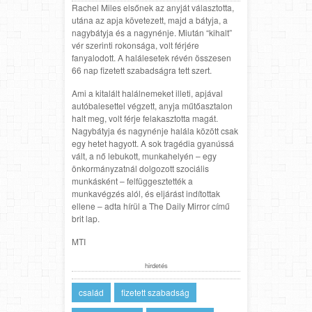
Rachel Miles elsőnek az anyját választotta,
utána az apja követezett, majd a bátyja, a
nagybátyja és a nagynénje. Miután “kihalt”
vér szerinti rokonsága, volt férjére
fanyalodott. A halálesetek révén összesen
66 nap fizetett szabadságra tett szert.
Ami a kitalált halálnemeket illeti, apjával
autóbalesettel végzett, anyja műtőasztalon
halt meg, volt férje felakasztotta magát.
Nagybátyja és nagynénje halála között csak
egy hetet hagyott. A sok tragédia gyanússá
vált, a nő lebukott, munkahelyén – egy
önkormányzatnál dolgozott szociális
munkásként – felfüggesztették a
munkavégzés alól, és eljárást indítottak
ellene – adta hírül a The Daily Mirror című
brit lap.
MTI
hirdetés
család
fizetett szabadság