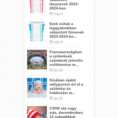
lánynevek 2023-
2024-ben
máj 21
Ezek voltak a
leggyakrabban
választott fiúnevek
2023-2024-be...
máj 21
Franciaországban
a születések
számának jelentős
csökkenése m...
jan 30
Kínában újabb
mélypontot ért el a
születési és
halálozási ar...
jan 30
CSOK ide vagy
oda, decemberben
12 százalékkal