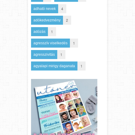
4
adható nevek
2
adókedvezmény
1
adózás
1
agresszív viselkedés
1
agresszivitás
1
agyalapi mirigy daganata