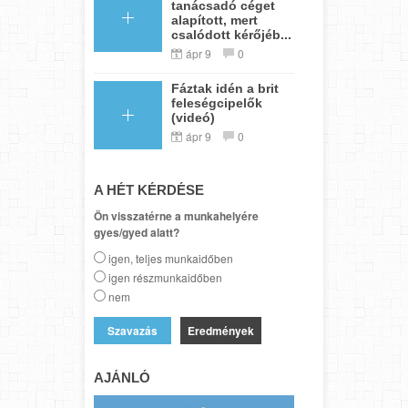
tanácsadó céget
alapított, mert
csalódott kérőjéb...
ápr 9
0
Fáztak idén a brit
feleségcipelők
(videó)
ápr 9
0
A HÉT KÉRDÉSE
Ön visszatérne a munkahelyére
gyes/gyed alatt?
igen, teljes munkaidőben
igen részmunkaidőben
nem
Eredmények
AJÁNLÓ