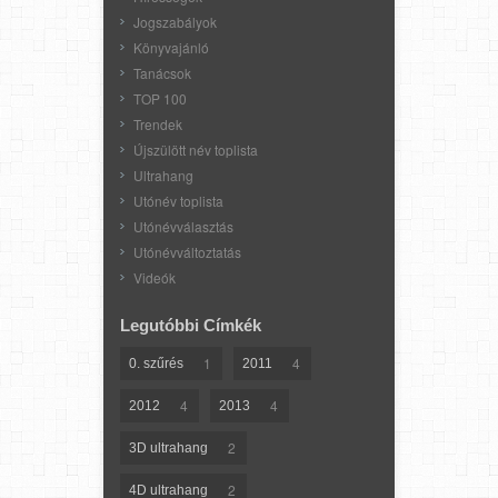
Jogszabályok
Könyvajánló
Tanácsok
TOP 100
Trendek
Újszülött név toplista
Ultrahang
Utónév toplista
Utónévválasztás
Utónévváltoztatás
Videók
Legutóbbi Címkék
1
4
0. szűrés
2011
4
4
2012
2013
2
3D ultrahang
2
4D ultrahang