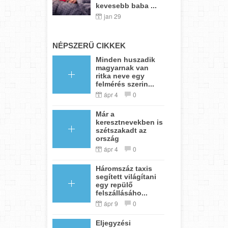
kevesebb baba ...
jan 29
NÉPSZERŰ CIKKEK
Minden huszadik
magyarnak van
ritka neve egy
felmérés szerin...
ápr 4
0
Már a
keresztnevekben is
szétszakadt az
ország
ápr 4
0
Háromszáz taxis
segített világítani
egy repülő
felszállásáho...
ápr 9
0
Eljegyzési