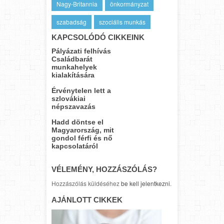
Nagy-Britannia
önkormányzat
szabadság
szociális munkás
KAPCSOLÓDÓ CIKKEINK
Pályázati felhívás
Családbarát
munkahelyek
kialakítására
Érvénytelen lett a
szlovákiai
népszavazás
Hadd döntse el
Magyarország, mit
gondol férfi és nő
kapcsolatáról
VÉLEMÉNY, HOZZÁSZÓLÁS?
Hozzászólás küldéséhez
be kell jelentkezni
.
AJÁNLOTT CIKKEK