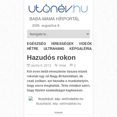
BABA-MAMA HÍRPORTÁL
2026. augusztus 8.
EGÉSZSÉG
HÍRESSÉGEK
VIDEÓK
HÉTRŐL-
HÉTRE
ULTRAHANG
KÉPGALÉRIA
SZÜLÉSZET
Hazudós rokon
április 9, 2013
Hírek
0
Két éven belül elveszítette összes közeli
rokonát egy nő Nagy-Britanniában, de
csak szóban: azt hazudta a munkahelyén,
hogy sorra meghaltak. Tette mindezt azért,
hogy fizetett szabadságot kaphasson.
Illusztráció. kép: veit/indafoto.hu
hirdetés