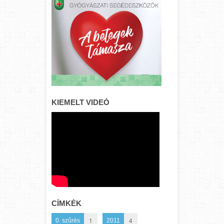
KIEMELT VIDEÓ
CÍMKÉK
1
4
0. szűrés
2011