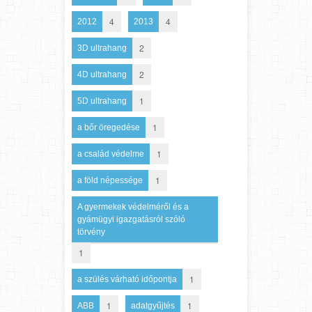
4
4
2012
2013
2
3D ultrahang
2
4D ultrahang
1
5D ultrahang
1
a bőr öregedése
1
a család védelme
1
a föld népessége
A gyermekek védelméről és a
gyámügyi igazgatásról szóló
törvény
1
1
a szülés várható időpontja
1
1
ABB
adatgyűjtés