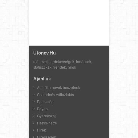
Utonev.hu
utónevek, érdekességek, tanácsok,
statisztikák, trendek, hírek
Ajánljuk
Amiről a nevek beszélnek
Családnév változtatás
Egészség
Egyéb
Gyerekszáj
Hétről-hétre
Hírek
Hírességek