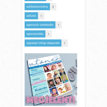
2
adókedvezmény
1
adózás
1
agresszív viselkedés
1
agresszivitás
1
agyalapi mirigy daganata