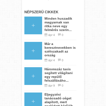
NÉPSZERŰ CIKKEK
Minden huszadik
magyarnak van
ritka neve egy
felmérés szerin...
ápr 4
0
Már a
keresztnevekben is
szétszakadt az
ország
ápr 4
0
Háromszáz taxis
segített világítani
egy repülő
felszállásáho...
ápr 9
0
Eljegyzési
tanácsadó céget
alapított, mert
csalódott kérőjéb...