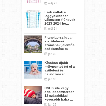
máj 21
Ezek voltak a
leggyakrabban
választott fiúnevek
2023-2024-be...
máj 21
Franciaországban
a születések
számának jelentős
csökkenése m...
jan 30
Kínában újabb
mélypontot ért el a
születési és
halálozási ar...
jan 30
CSOK ide vagy
oda, decemberben
12 százalékkal
kevesebb baba ...
jan 29