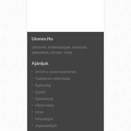
Utonev.hu
utónevek, érdekességek, tanácsok,
statisztikák, trendek, hírek
Ajánljuk
Amiről a nevek beszélnek
Családnév változtatás
Egészség
Egyéb
Gyerekszáj
Hétről-hétre
Hírek
Hírességek
Jogszabályok