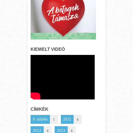
KIEMELT VIDEÓ
CÍMKÉK
1
4
0. szűrés
2011
4
4
2012
2013