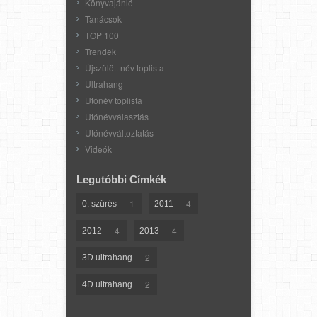
Könyvajánló
Tanácsok
TOP 100
Trendek
Újszülött név toplista
Ultrahang
Utónév toplista
Utónévválasztás
Utónévváltoztatás
Videók
Legutóbbi Címkék
1
4
0. szűrés
2011
4
4
2012
2013
2
3D ultrahang
2
4D ultrahang