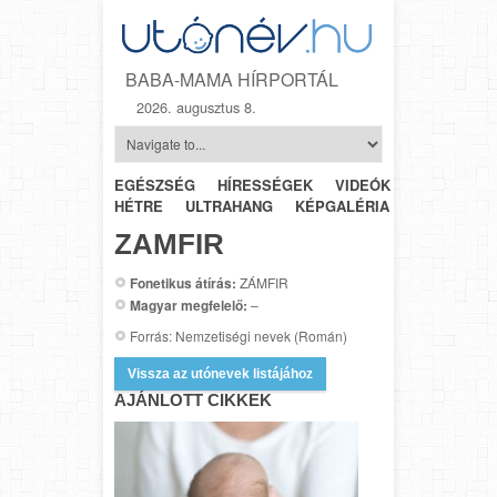
BABA-MAMA HÍRPORTÁL
2026. augusztus 8.
EGÉSZSÉG
HÍRESSÉGEK
VIDEÓK
HÉTRŐL-
HÉTRE
ULTRAHANG
KÉPGALÉRIA
SZÜLÉSZET
ZAMFIR
Fonetikus átírás:
ZÁMFIR
Magyar megfelelő:
–
Forrás: Nemzetiségi nevek (Román)
Vissza az utónevek listájához
AJÁNLOTT CIKKEK