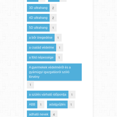
2
3D ultrahang
2
4D ultrahang
1
5D ultrahang
1
a bőr öregedése
1
a család védelme
1
a föld népessége
A gyermekek védelméről és a
gyámügyi igazgatásról szóló
törvény
1
1
a szülés várható időpontja
1
1
ABB
adatgyűjtés
4
adható nevek