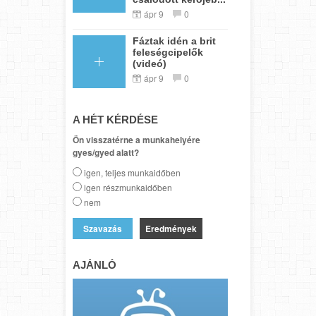
ápr 9
0
Fáztak idén a brit
feleségcipelők
(videó)
ápr 9
0
A HÉT KÉRDÉSE
Ön visszatérne a munkahelyére
gyes/gyed alatt?
igen, teljes munkaidőben
igen részmunkaidőben
nem
Eredmények
AJÁNLÓ