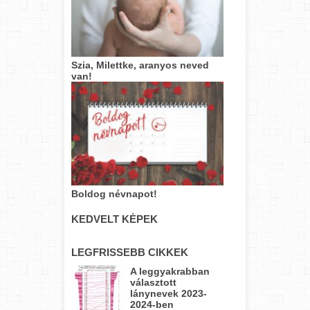
Szia, Milettke, aranyos neved
van!
Boldog névnapot!
KEDVELT KÉPEK
LEGFRISSEBB CIKKEK
A leggyakrabban
választott
lánynevek 2023-
2024-ben