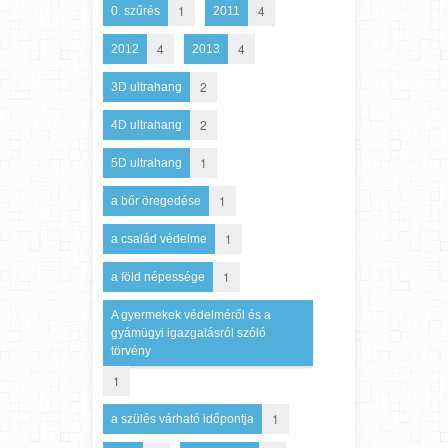
1
4
0. szűrés
2011
4
4
2012
2013
2
3D ultrahang
2
4D ultrahang
1
5D ultrahang
1
a bőr öregedése
1
a család védelme
1
a föld népessége
A gyermekek védelméről és a
gyámügyi igazgatásról szóló
törvény
1
1
a szülés várható időpontja