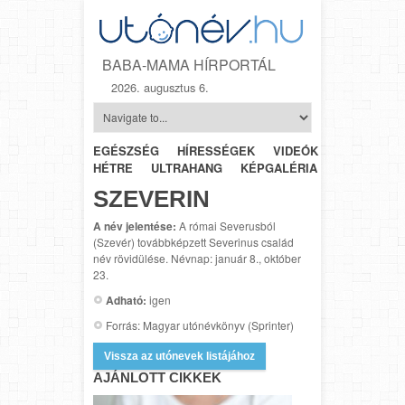
BABA-MAMA HÍRPORTÁL
2026. augusztus 6.
EGÉSZSÉG
HÍRESSÉGEK
VIDEÓK
HÉTRŐL-
HÉTRE
ULTRAHANG
KÉPGALÉRIA
SZÜLÉSZET
SZEVERIN
A név jelentése:
A római Severusból
(Szevér) továbbképzett Severinus család
név rövidülése. Névnap: január 8., október
23.
Adható:
igen
Forrás: Magyar utónévkönyv (Sprinter)
Vissza az utónevek listájához
AJÁNLOTT CIKKEK