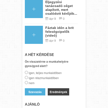
Eljegyzési
tanácsadó céget
alapított, mert
csalódott kérőjéb...
ápr 9
0
Fáztak idén a brit
feleségcipelők
(videó)
ápr 9
0
A HÉT KÉRDÉSE
Ön visszatérne a munkahelyére
gyes/gyed alatt?
igen, teljes munkaidőben
igen részmunkaidőben
nem
Eredmények
AJÁNLÓ