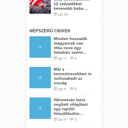
12 százalékkal
kevesebb baba ...
jan 29
NÉPSZERŰ CIKKEK
Minden huszadik
magyarnak van
ritka neve egy
felmérés szerin...
ápr 4
0
Már a
keresztnevekben is
szétszakadt az
ország
ápr 4
0
Háromszáz taxis
segített világítani
egy repülő
felszállásáho...
ápr 9
0