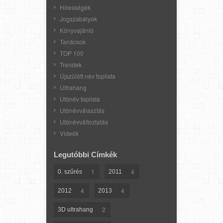
Hírességek
Jogszabályok
Könyvajánló
Tanácsok
TOP 100
Trendek
Újszülött név toplista
Ultrahang
Utónév toplista
Utónévválasztás
Utónévváltoztatás
Videók
Legutóbbi Címkék
1
4
0. szűrés
2011
4
4
2012
2013
2
3D ultrahang