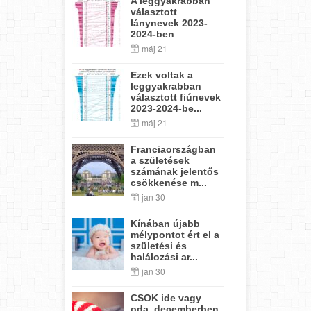
A leggyakrabban
választott
lánynevek 2023-
2024-ben
máj 21
Ezek voltak a
leggyakrabban
választott fiúnevek
2023-2024-be...
máj 21
Franciaországban
a születések
számának jelentős
csökkenése m...
jan 30
Kínában újabb
mélypontot ért el a
születési és
halálozási ar...
jan 30
CSOK ide vagy
oda, decemberben