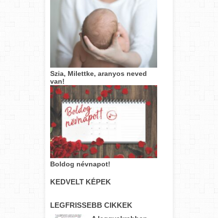
Szia, Milettke, aranyos neved
van!
Boldog névnapot!
KEDVELT KÉPEK
LEGFRISSEBB CIKKEK