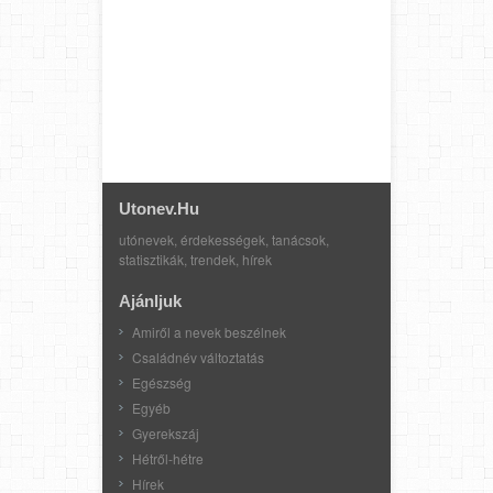
Utonev.hu
utónevek, érdekességek, tanácsok,
statisztikák, trendek, hírek
Ajánljuk
Amiről a nevek beszélnek
Családnév változtatás
Egészség
Egyéb
Gyerekszáj
Hétről-hétre
Hírek