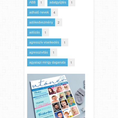
1
1
ABB
adatgyűjtés
4
adható nevek
2
adókedvezmény
1
adózás
1
agresszív viselkedés
1
agresszivitás
1
agyalapi mirigy daganata