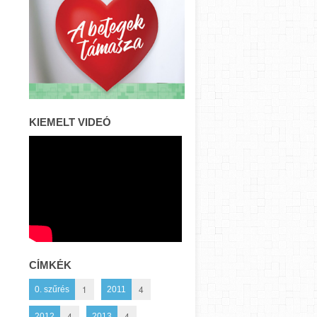
KIEMELT VIDEÓ
CÍMKÉK
1
4
0. szűrés
2011
4
4
2012
2013