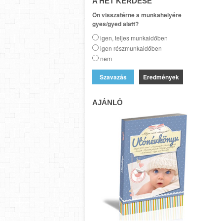
A HÉT KÉRDÉSE
Ön visszatérne a munkahelyére
gyes/gyed alatt?
igen, teljes munkaidőben
igen részmunkaidőben
nem
Eredmények
AJÁNLÓ