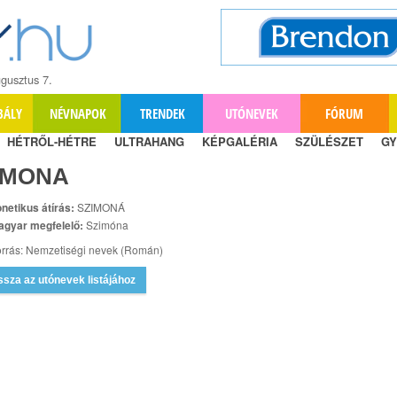
gusztus 7.
BÁLY
NÉVNAPOK
TRENDEK
UTÓNEVEK
FÓRUM
HÉTRŐL-HÉTRE
ULTRAHANG
KÉPGALÉRIA
SZÜLÉSZET
GY
IMONA
netikus átírás:
SZIMONÁ
agyar megfelelő:
Szimóna
rrás: Nemzetiségi nevek (Román)
ssza az utónevek listájához