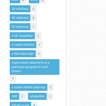
2
3D ultrahang
2
4D ultrahang
1
5D ultrahang
1
a bőr öregedése
1
a család védelme
1
a föld népessége
A gyermekek védelméről és a
gyámügyi igazgatásról szóló
törvény
1
1
a szülés várható időpontja
1
1
ABB
adatgyűjtés
4
adható nevek