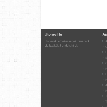
Utonev.hu
Aj
utónevek, érdekességek, tanácsok,
A
statisztikák, trendek, hírek
C
E
E
G
H
H
H
J
K
T
T
T