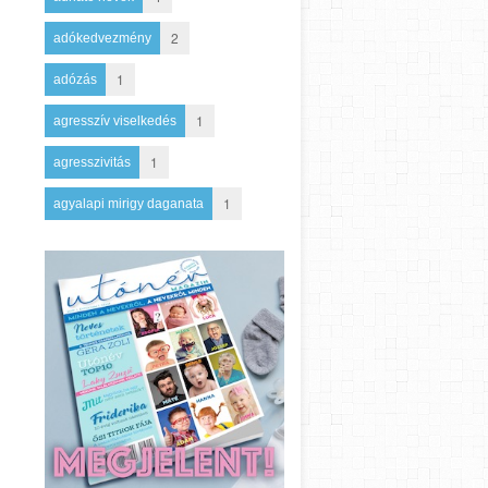
2
adókedvezmény
1
adózás
1
agresszív viselkedés
1
agresszivitás
1
agyalapi mirigy daganata