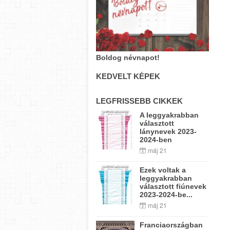
Boldog névnapot!
KEDVELT KÉPEK
LEGFRISSEBB CIKKEK
A leggyakrabban
választott
lánynevek 2023-
2024-ben
máj 21
Ezek voltak a
leggyakrabban
választott fiúnevek
2023-2024-be...
máj 21
Franciaországban