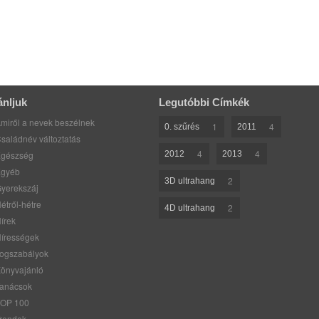
ánljuk
Legutóbbi Címkék
miről a nevek beszélnek
1
4
0. szűrés
2011
saládnév változtatás
4
4
gészség
2012
2013
gyéb
2
3D ultrahang
yerekszáj
étről-hétre
2
4D ultrahang
írek
írességek
ogszabályok
önyvajánló
anácsok
OP 100
rendek