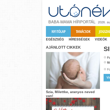
BABA-MAMA HÍRPORTÁL
2026. au
NYITÓLAP
TANÁCSOK
JOGSZA
EGÉSZSÉG
HÍRESSÉGEK
VIDEÓK
AJÁNLOTT CIKKEK
S
Fo
M
Fo
Vi
Szia, Milettke, aranyos neved
van!