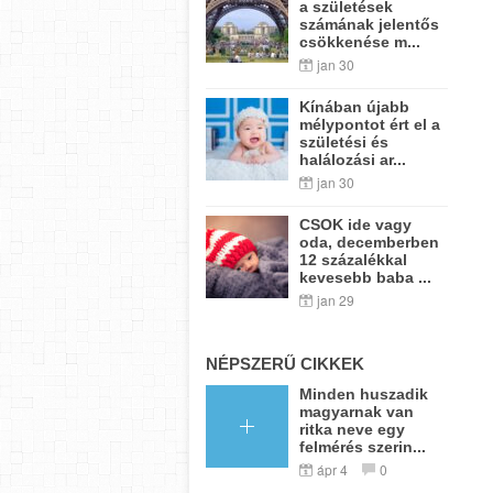
a születések
számának jelentős
csökkenése m...
jan 30
Kínában újabb
mélypontot ért el a
születési és
halálozási ar...
jan 30
CSOK ide vagy
oda, decemberben
12 százalékkal
kevesebb baba ...
jan 29
NÉPSZERŰ CIKKEK
Minden huszadik
magyarnak van
ritka neve egy
felmérés szerin...
ápr 4
0