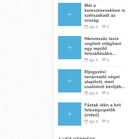
Már a
keresztnevekben is
szétszakadt az
ország
ápr 4
0
Háromszáz taxis
segített világítani
egy repülő
felszállásáho...
ápr 9
0
Eljegyzési
tanácsadó céget
alapított, mert
csalódott kérőjéb...
ápr 9
0
Fáztak idén a brit
feleségcipelők
(videó)
ápr 9
0