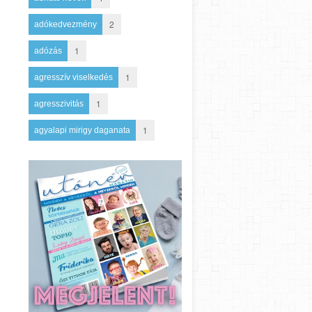
2
adókedvezmény
1
adózás
1
agresszív viselkedés
1
agresszivitás
1
agyalapi mirigy daganata