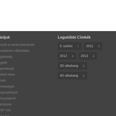
ánljuk
Legutóbbi Címkék
miről a nevek beszélnek
1
4
0. szűrés
2011
saládnév változtatás
4
4
gészség
2012
2013
gyéb
2
3D ultrahang
yerekszáj
étről-hétre
2
4D ultrahang
írek
írességek
ogszabályok
önyvajánló
anácsok
OP 100
rendek