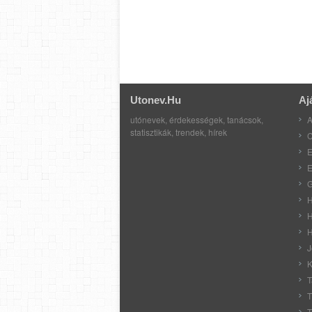
Utonev.hu
Aj
utónevek, érdekességek, tanácsok,
A
statisztikák, trendek, hírek
C
E
E
G
H
H
H
J
K
T
T
T