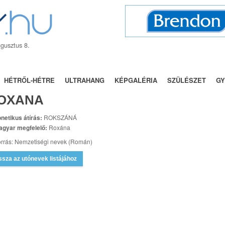
gusztus 8.
BÁLY
NÉVNAPOK
TRENDEK
UTÓNEVEK
FÓRUM
HÉTRŐL-HÉTRE
ULTRAHANG
KÉPGALÉRIA
SZÜLÉSZET
GY
OXANA
netikus átírás:
ROKSZÁNÁ
agyar megfelelő:
Roxána
rrás: Nemzetiségi nevek (Román)
ssza az utónevek listájához