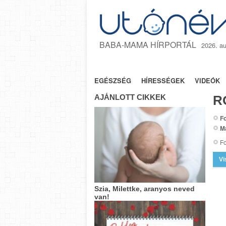
BABA-MAMA HÍRPORTÁL
2026. au
NYITÓLAP
TANÁCSOK
JOGSZA
EGÉSZSÉG
HÍRESSÉGEK
VIDEÓK
AJÁNLOTT CIKKEK
R
Fo
M
Fo
Vi
Szia, Milettke, aranyos neved
van!