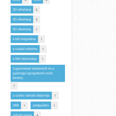
2
3D ultrahang
2
4D ultrahang
1
5D ultrahang
1
a bőr öregedése
1
a család védelme
1
a föld népessége
A gyermekek védelméről és a
gyámügyi igazgatásról szóló
törvény
1
1
a szülés várható időpontja
1
1
ABB
adatgyűjtés
4
adható nevek