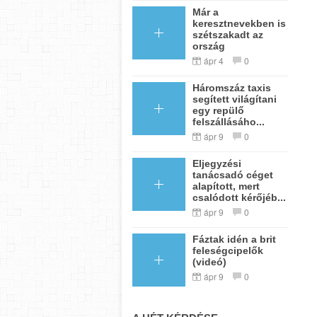
Már a
keresztnevekben is
szétszakadt az
ország
ápr 4
0
Háromszáz taxis
segített világítani
egy repülő
felszállásáho...
ápr 9
0
Eljegyzési
tanácsadó céget
alapított, mert
csalódott kérőjéb...
ápr 9
0
Fáztak idén a brit
feleségcipelők
(videó)
ápr 9
0