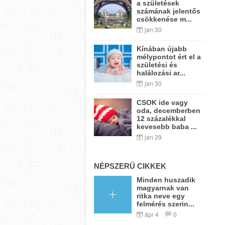
a születések
számának jelentős
csökkenése m...
jan 30
Kínában újabb
mélypontot ért el a
születési és
halálozási ar...
jan 30
CSOK ide vagy
oda, decemberben
12 százalékkal
kevesebb baba ...
jan 29
NÉPSZERŰ CIKKEK
Minden huszadik
magyarnak van
ritka neve egy
felmérés szerin...
ápr 4
0