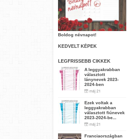
Boldog névnapot!
KEDVELT KÉPEK
LEGFRISSEBB CIKKEK
A leggyakrabban
választott
lánynevek 2023-
2024-ben
máj 21
Ezek voltak a
leggyakrabban
választott fiúnevek
2023-2024-be...
máj 21
Franciaországban