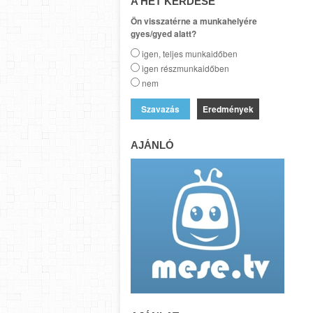
A HÉT KÉRDÉSE
Ön visszatérne a munkahelyére
gyes/gyed alatt?
igen, teljes munkaidőben
igen részmunkaidőben
nem
Eredmények
AJÁNLÓ