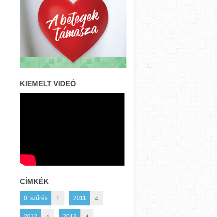
KIEMELT VIDEÓ
CÍMKÉK
1
4
0. szűrés
2011
4
4
2012
2013