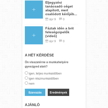
Eljegyzési
tanácsadó céget
alapított, mert
csalódott kérőjéb...
ápr 9
0
Fáztak idén a brit
feleségcipelők
(videó)
ápr 9
0
A HÉT KÉRDÉSE
Ön visszatérne a munkahelyére
gyes/gyed alatt?
igen, teljes munkaidőben
igen részmunkaidőben
nem
Eredmények
AJÁNLÓ