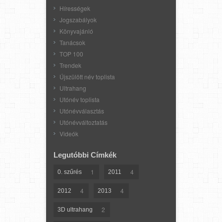
Hírességek
Jogszabályok
Könyvajánló
Tanácsok
TOP 100
Trendek
Újszülött név toplista
Ultrahang
Utónév toplista
Utónévválasztás
Utónévváltoztatás
Videók
Legutóbbi Címkék
1
4
0. szűrés
2011
4
4
2012
2013
2
3D ultrahang