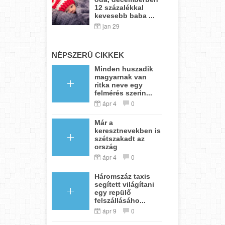
12 százalékkal
kevesebb baba ...
jan 29
NÉPSZERŰ CIKKEK
Minden huszadik
magyarnak van
ritka neve egy
felmérés szerin...
ápr 4
0
Már a
keresztnevekben is
szétszakadt az
ország
ápr 4
0
Háromszáz taxis
segített világítani
egy repülő
felszállásáho...
ápr 9
0