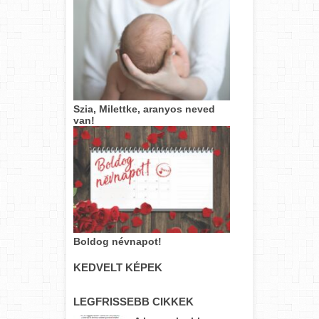
Szia, Milettke, aranyos neved
van!
Boldog névnapot!
KEDVELT KÉPEK
LEGFRISSEBB CIKKEK