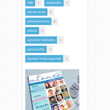
1
1
ABB
adatgyűjtés
4
adható nevek
2
adókedvezmény
1
adózás
1
agresszív viselkedés
1
agresszivitás
1
agyalapi mirigy daganata