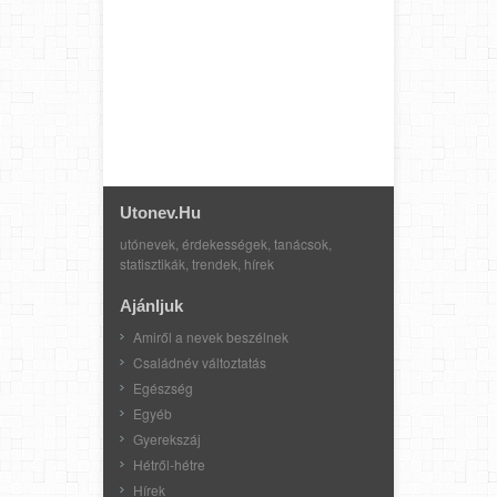
Utonev.hu
utónevek, érdekességek, tanácsok,
statisztikák, trendek, hírek
Ajánljuk
Amiről a nevek beszélnek
Családnév változtatás
Egészség
Egyéb
Gyerekszáj
Hétről-hétre
Hírek