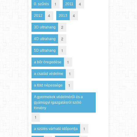
1
4
0. szűrés
2011
4
4
2012
2013
2
3D ultrahang
2
4D ultrahang
1
5D ultrahang
1
a bőr öregedése
1
a család védelme
1
a föld népessége
A gyermekek védelméről és a
gyámügyi igazgatásról szóló
törvény
1
1
a szülés várható időpontja