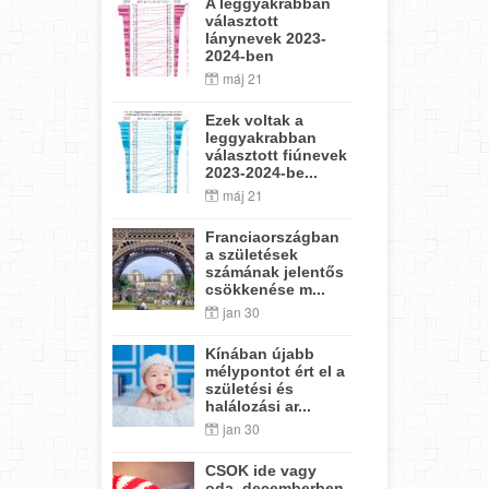
A leggyakrabban
választott
lánynevek 2023-
2024-ben
máj 21
Ezek voltak a
leggyakrabban
választott fiúnevek
2023-2024-be...
máj 21
Franciaországban
a születések
számának jelentős
csökkenése m...
jan 30
Kínában újabb
mélypontot ért el a
születési és
halálozási ar...
jan 30
CSOK ide vagy
oda, decemberben