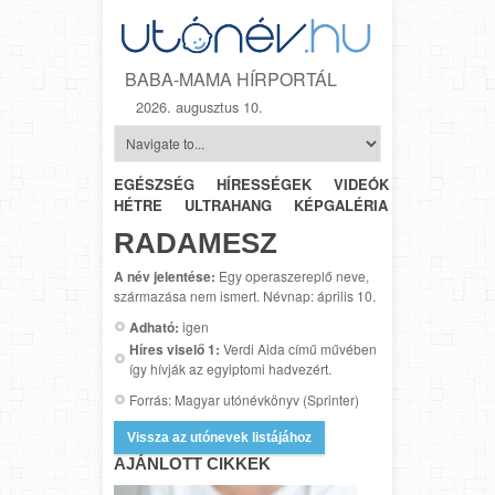
BABA-MAMA HÍRPORTÁL
2026. augusztus 10.
EGÉSZSÉG
HÍRESSÉGEK
VIDEÓK
HÉTRŐL-
HÉTRE
ULTRAHANG
KÉPGALÉRIA
SZÜLÉSZET
RADAMESZ
A név jelentése:
Egy operaszereplő neve,
származása nem ismert. Névnap: április 10.
Adható:
igen
Híres viselő 1:
Verdi Aida című művében
így hívják az egyiptomi hadvezért.
Forrás: Magyar utónévkönyv (Sprinter)
Vissza az utónevek listájához
AJÁNLOTT CIKKEK