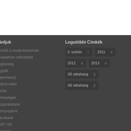
ánljuk
Legutóbbi Címkék
miről a nevek beszélnek
1
4
0. szűrés
2011
saládnév változtatás
4
4
gészség
2012
2013
gyéb
2
3D ultrahang
yerekszáj
étről-hétre
2
4D ultrahang
írek
írességek
ogszabályok
önyvajánló
anácsok
OP 100
rendek