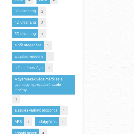
2
3D ultrahang
2
4D ultrahang
1
5D ultrahang
1
a bőr öregedése
1
a család védelme
1
a föld népessége
A gyermekek védelméről és a
gyámügyi igazgatásról szóló
törvény
1
1
a szülés várható időpontja
1
1
ABB
adatgyűjtés
4
adható nevek