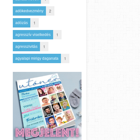
2
adókedvezmény
1
adózás
1
agresszív viselkedés
1
agresszivitás
1
agyalapi mirigy daganata