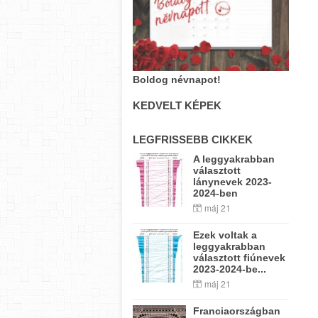
Boldog névnapot!
KEDVELT KÉPEK
LEGFRISSEBB CIKKEK
A leggyakrabban
választott
lánynevek 2023-
2024-ben
máj 21
Ezek voltak a
leggyakrabban
választott fiúnevek
2023-2024-be...
máj 21
Franciaországban