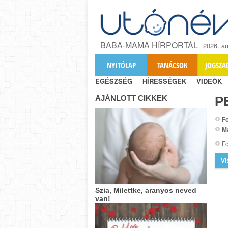
BABA-MAMA HÍRPORTÁL
2026. au
NYITÓLAP
TANÁCSOK
JOGSZA
EGÉSZSÉG
HÍRESSÉGEK
VIDEÓK
AJÁNLOTT CIKKEK
P
Fo
M
Fo
Vi
Szia, Milettke, aranyos neved
van!