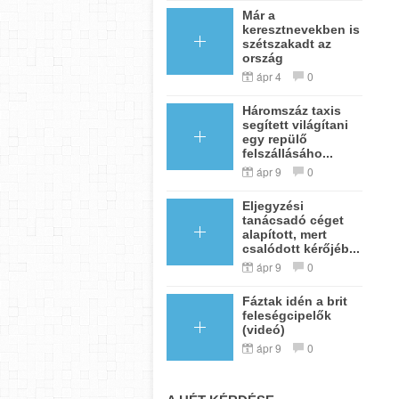
Már a
keresztnevekben is
szétszakadt az
ország
ápr 4
0
Háromszáz taxis
segített világítani
egy repülő
felszállásáho...
ápr 9
0
Eljegyzési
tanácsadó céget
alapított, mert
csalódott kérőjéb...
ápr 9
0
Fáztak idén a brit
feleségcipelők
(videó)
ápr 9
0