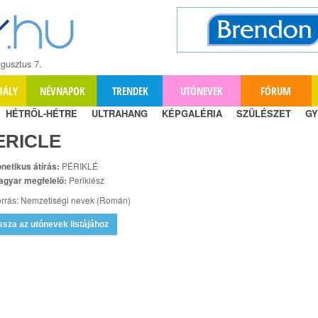
gusztus 7.
BÁLY
NÉVNAPOK
TRENDEK
UTÓNEVEK
FÓRUM
HÉTRŐL-HÉTRE
ULTRAHANG
KÉPGALÉRIA
SZÜLÉSZET
GY
ERICLE
netikus átírás:
PÉRIKLÉ
agyar megfelelő:
Periklész
rrás: Nemzetiségi nevek (Román)
ssza az utónevek listájához