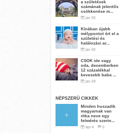
a születések
számának jelentős
csökkenése m...
jan 30
Kínában újabb
mélypontot ért el a
születési és
halálozási ar...
jan 30
CSOK ide vagy
oda, decemberben
12 százalékkal
kevesebb baba ...
jan 29
NÉPSZERŰ CIKKEK
Minden huszadik
magyarnak van
ritka neve egy
felmérés szerin...
ápr 4
0