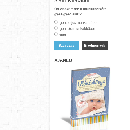
A HÉT KÉRDÉSE
Ön visszatérne a munkahelyére
gyes/gyed alatt?
igen, teljes munkaidőben
igen részmunkaidőben
nem
Eredmények
AJÁNLÓ