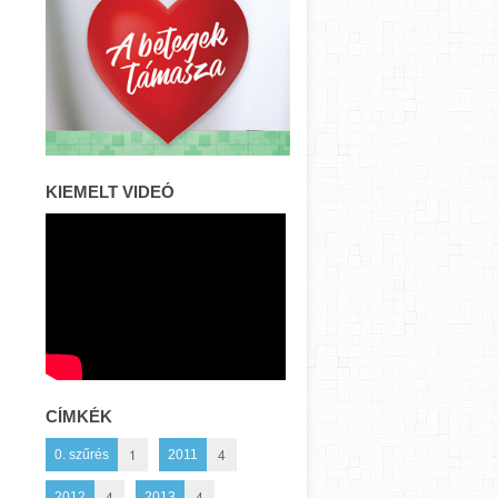
KIEMELT VIDEÓ
CÍMKÉK
1
4
0. szűrés
2011
4
4
2012
2013