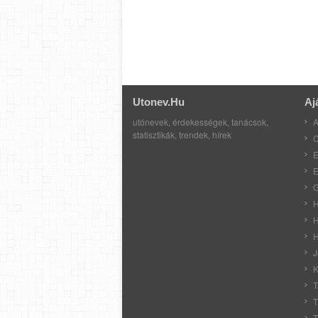
Utonev.hu
Aj
utónevek, érdekességek, tanácsok,
A
statisztikák, trendek, hírek
C
E
E
G
H
H
H
J
K
T
T
T