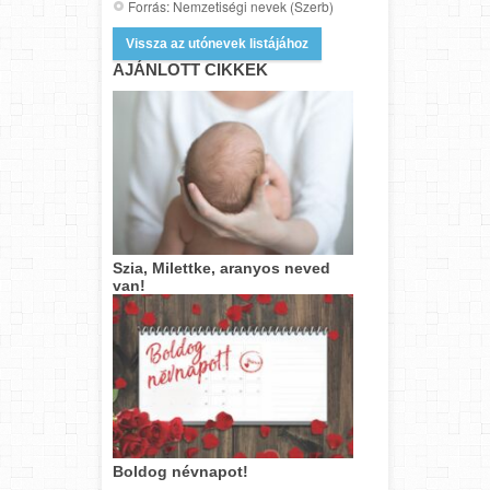
Forrás: Nemzetiségi nevek (Szerb)
Vissza az utónevek listájához
AJÁNLOTT CIKKEK
Szia, Milettke, aranyos neved
van!
Boldog névnapot!