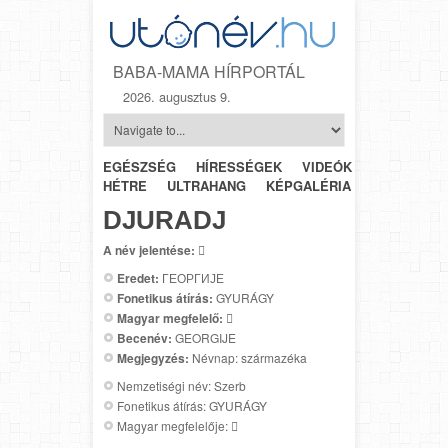
BABA-MAMA HÍRPORTÁL
2026. augusztus 9.
EGÉSZSÉG
HÍRESSÉGEK
VIDEÓK
HÉTRŐL-
HÉTRE
ULTRAHANG
KÉPGALÉRIA
SZÜLÉSZET
DJURADJ
A név jelentése:

Eredet:
ГЕОРГИЈЕ
Fonetikus átírás:
GYURÁGY
Magyar megfelelő:

Becenév:
GEORGIJE
Megjegyzés:
Névnap: származéka
Nemzetiségi név: Szerb
Fonetikus átírás: GYURÁGY
Magyar megfelelője: 