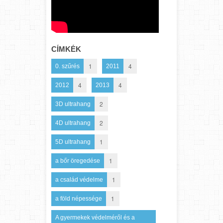
CÍMKÉK
1
4
0. szűrés
2011
4
4
2012
2013
2
3D ultrahang
2
4D ultrahang
1
5D ultrahang
1
a bőr öregedése
1
a család védelme
1
a föld népessége
A gyermekek védelméről és a