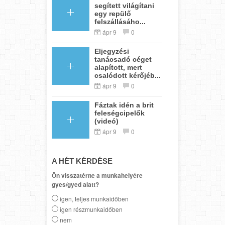
segített világítani
egy repülő
felszállásáho...
ápr 9
0
Eljegyzési
tanácsadó céget
alapított, mert
csalódott kérőjéb...
ápr 9
0
Fáztak idén a brit
feleségcipelők
(videó)
ápr 9
0
A HÉT KÉRDÉSE
Ön visszatérne a munkahelyére
gyes/gyed alatt?
igen, teljes munkaidőben
igen részmunkaidőben
nem