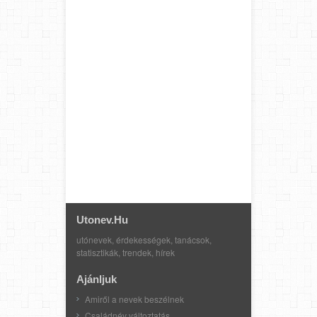
Utonev.hu
utónevek, érdekességek, tanácsok,
statisztikák, trendek, hírek
Ajánljuk
Amiről a nevek beszélnek
Családnév változtatás