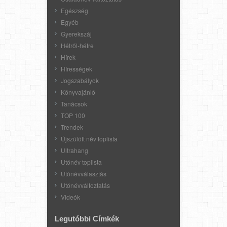
Egészség
Egyéb
Gyerekszáj
Hétről-hétre
Hírek
Hírességek
Jogszabályok
Könyvajánló
Tanácsok
TOP 100
Trendek
Újszülött név toplista
Ultrahang
Utónév toplista
Utónévválasztás
Utónévváltoztatás
Videók
Legutóbbi Címkék