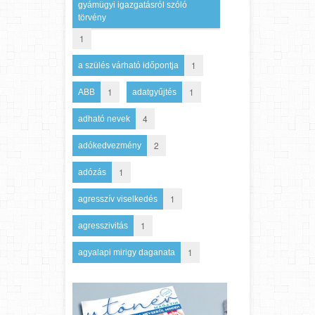
gyámügyi igazgatásról szóló
törvény
1
1
a szülés várható időpontja
1
1
ABB
adatgyűjtés
4
adható nevek
2
adókedvezmény
1
adózás
1
agresszív viselkedés
1
agresszivitás
1
agyalapi mirigy daganata