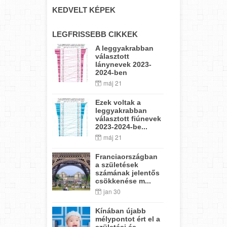
KEDVELT KÉPEK
LEGFRISSEBB CIKKEK
A leggyakrabban
választott
lánynevek 2023-
2024-ben
máj 21
Ezek voltak a
leggyakrabban
választott fiúnevek
2023-2024-be...
máj 21
Franciaországban
a születések
számának jelentős
csökkenése m...
jan 30
Kínában újabb
mélypontot ért el a
születési és