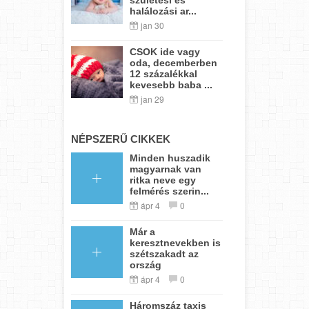
halálozási ar...
jan 30
CSOK ide vagy
oda, decemberben
12 százalékkal
kevesebb baba ...
jan 29
NÉPSZERŰ CIKKEK
Minden huszadik
magyarnak van
ritka neve egy
felmérés szerin...
ápr 4
0
Már a
keresztnevekben is
szétszakadt az
ország
ápr 4
0
Háromszáz taxis