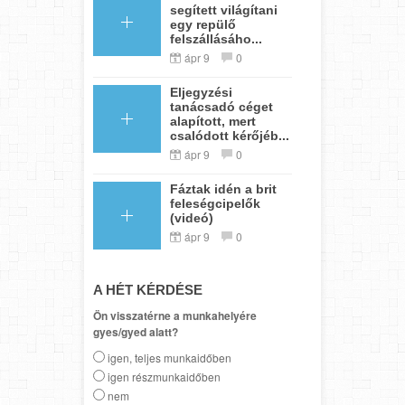
segített világítani
egy repülő
felszállásáho...
ápr 9
0
Eljegyzési
tanácsadó céget
alapított, mert
csalódott kérőjéb...
ápr 9
0
Fáztak idén a brit
feleségcipelők
(videó)
ápr 9
0
A HÉT KÉRDÉSE
Ön visszatérne a munkahelyére
gyes/gyed alatt?
igen, teljes munkaidőben
igen részmunkaidőben
nem