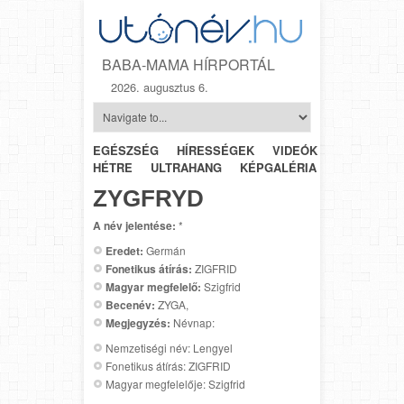
BABA-MAMA HÍRPORTÁL
2026. augusztus 6.
EGÉSZSÉG
HÍRESSÉGEK
VIDEÓK
HÉTRŐL-
HÉTRE
ULTRAHANG
KÉPGALÉRIA
SZÜLÉSZET
ZYGFRYD
A név jelentése:
*
Eredet:
Germán
Fonetikus átírás:
ZIGFRID
Magyar megfelelő:
Szigfrid
Becenév:
ZYGA,
Megjegyzés:
Névnap:
Nemzetiségi név: Lengyel
Fonetikus átírás: ZIGFRID
Magyar megfelelője: Szigfrid