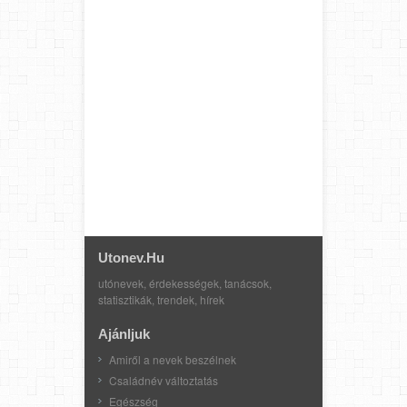
Utonev.hu
utónevek, érdekességek, tanácsok,
statisztikák, trendek, hírek
Ajánljuk
Amiről a nevek beszélnek
Családnév változtatás
Egészség