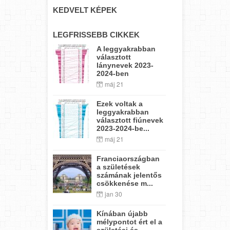
KEDVELT KÉPEK
LEGFRISSEBB CIKKEK
A leggyakrabban
választott
lánynevek 2023-
2024-ben
máj 21
Ezek voltak a
leggyakrabban
választott fiúnevek
2023-2024-be...
máj 21
Franciaországban
a születések
számának jelentős
csökkenése m...
jan 30
Kínában újabb
mélypontot ért el a
születési és