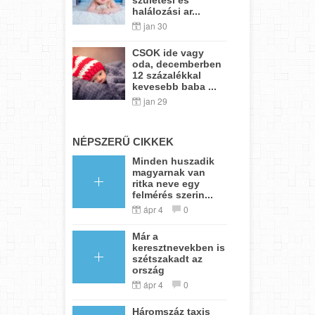
halálozási ar...
jan 30
CSOK ide vagy
oda, decemberben
12 százalékkal
kevesebb baba ...
jan 29
NÉPSZERŰ CIKKEK
Minden huszadik
magyarnak van
ritka neve egy
felmérés szerin...
ápr 4
0
Már a
keresztnevekben is
szétszakadt az
ország
ápr 4
0
Háromszáz taxis