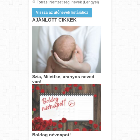
Forrás: Nemzetiségi nevek (Lengyel)
Vissza az utónevek listájához
AJÁNLOTT CIKKEK
Szia, Milettke, aranyos neved
van!
Boldog névnapot!