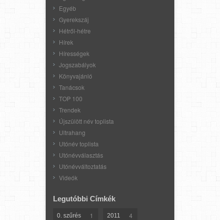
Egyéb
Gyerekszáj
Hétről-hétre
Hírek
Hírességek
Jogszabályok
Könyvajánló
Tanácsok
TOP 100
Trendek
Újszülött név toplista
Ultrahang
Utónév toplista
Utónévválasztás
Utónévváltoztatás
Videók
Legutóbbi Címkék
1
4
0. szűrés
2011