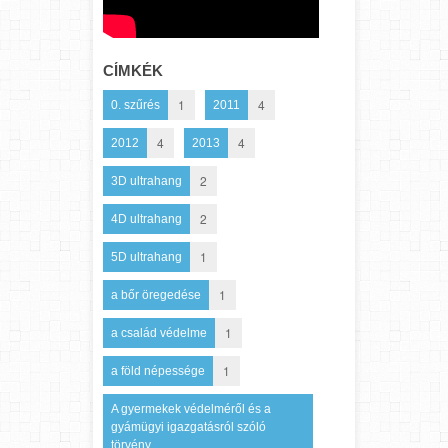
CÍMKÉK
1
4
0. szűrés
2011
4
4
2012
2013
2
3D ultrahang
2
4D ultrahang
1
5D ultrahang
1
a bőr öregedése
1
a család védelme
1
a föld népessége
A gyermekek védelméről és a
gyámügyi igazgatásról szóló
törvény