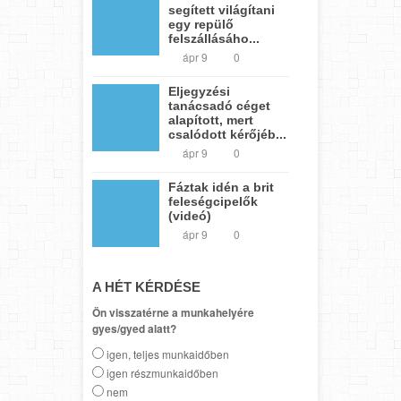
segített világítani
egy repülő
felszállásáho...
ápr 9
0
Eljegyzési
tanácsadó céget
alapított, mert
csalódott kérőjéb...
ápr 9
0
Fáztak idén a brit
feleségcipelők
(videó)
ápr 9
0
A HÉT KÉRDÉSE
Ön visszatérne a munkahelyére
gyes/gyed alatt?
igen, teljes munkaidőben
igen részmunkaidőben
nem