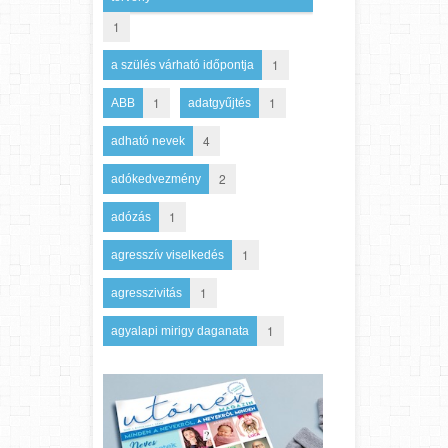
1
1
a szülés várható időpontja
1
1
ABB
adatgyűjtés
4
adható nevek
2
adókedvezmény
1
adózás
1
agresszív viselkedés
1
agresszivitás
1
agyalapi mirigy daganata