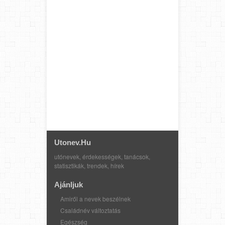
Utonev.hu
utónevek, érdekességek, tanácsok,
statisztikák, trendek, hírek
Ajánljuk
Amiről a nevek beszélnek
Családnév változtatás
Egészség