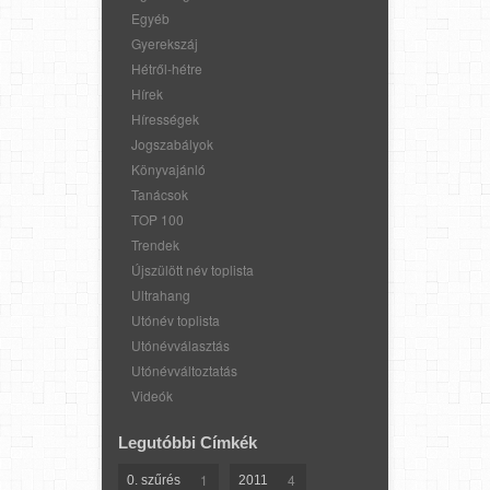
Egyéb
Gyerekszáj
Hétről-hétre
Hírek
Hírességek
Jogszabályok
Könyvajánló
Tanácsok
TOP 100
Trendek
Újszülött név toplista
Ultrahang
Utónév toplista
Utónévválasztás
Utónévváltoztatás
Videók
Legutóbbi Címkék
1
4
0. szűrés
2011