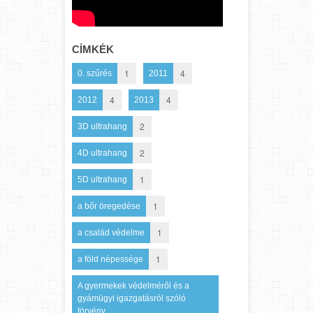
CÍMKÉK
1
4
0. szűrés
2011
4
4
2012
2013
2
3D ultrahang
2
4D ultrahang
1
5D ultrahang
1
a bőr öregedése
1
a család védelme
1
a föld népessége
A gyermekek védelméről és a
gyámügyi igazgatásról szóló
törvény