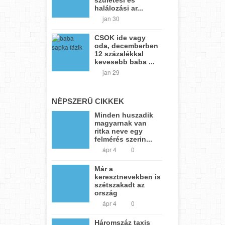
halálozási ar...
jan 30
CSOK ide vagy
oda, decemberben
12 százalékkal
kevesebb baba ...
jan 29
NÉPSZERŰ CIKKEK
Minden huszadik
magyarnak van
ritka neve egy
felmérés szerin...
ápr 4
0
Már a
keresztnevekben is
szétszakadt az
ország
ápr 4
0
Háromszáz taxis