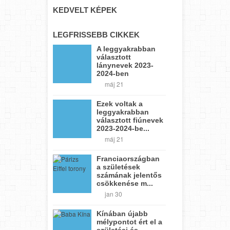
KEDVELT KÉPEK
LEGFRISSEBB CIKKEK
A leggyakrabban
választott
lánynevek 2023-
2024-ben
máj 21
Ezek voltak a
leggyakrabban
választott fiúnevek
2023-2024-be...
máj 21
Franciaországban
a születések
számának jelentős
csökkenése m...
jan 30
Kínában újabb
mélypontot ért el a
születési és