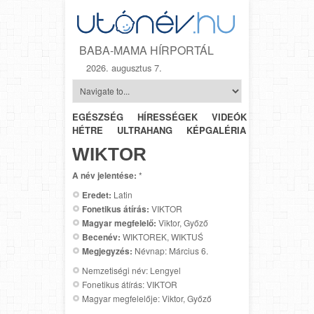
BABA-MAMA HÍRPORTÁL
2026. augusztus 7.
EGÉSZSÉG
HÍRESSÉGEK
VIDEÓK
HÉTRŐL-
HÉTRE
ULTRAHANG
KÉPGALÉRIA
SZÜLÉSZET
WIKTOR
A név jelentése:
*
Eredet:
Latin
Fonetikus átírás:
VIKTOR
Magyar megfelelő:
Viktor, Győző
Becenév:
WIKTOREK, WIKTUŚ
Megjegyzés:
Névnap: Március 6.
Nemzetiségi név: Lengyel
Fonetikus átírás: VIKTOR
Magyar megfelelője: Viktor, Győző