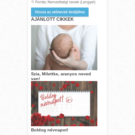
Forrás: Nemzetiségi nevek (Lengyel)
Vissza az utónevek listájához
AJÁNLOTT CIKKEK
Szia, Milettke, aranyos neved
van!
Boldog névnapot!