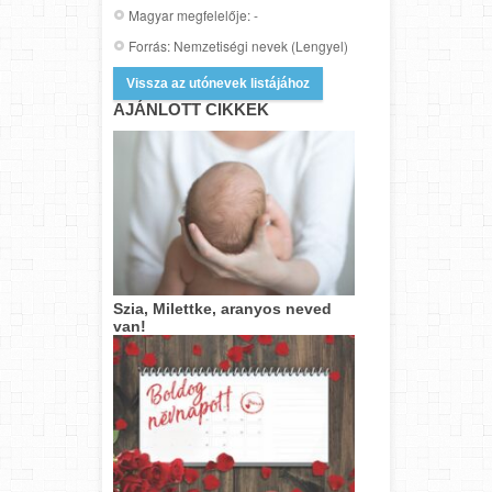
Magyar megfelelője: -
Forrás: Nemzetiségi nevek (Lengyel)
Vissza az utónevek listájához
AJÁNLOTT CIKKEK
Szia, Milettke, aranyos neved
van!