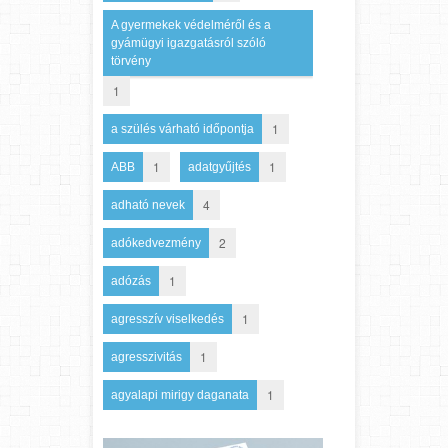
A gyermekek védelméről és a
gyámügyi igazgatásról szóló
törvény
1
1
a szülés várható időpontja
1
1
ABB
adatgyűjtés
4
adható nevek
2
adókedvezmény
1
adózás
1
agresszív viselkedés
1
agresszivitás
1
agyalapi mirigy daganata