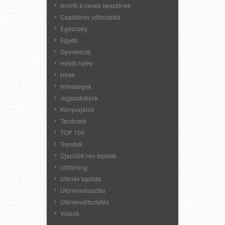
Amiről a nevek beszélnek
Családnév változtatás
Egészség
Egyéb
Gyerekszáj
Hétről-hétre
Hírek
Hírességek
Jogszabályok
Könyvajánló
Tanácsok
TOP 100
Trendek
Újszülött név toplista
Ultrahang
Utónév toplista
Utónévválasztás
Utónévváltoztatás
Videók