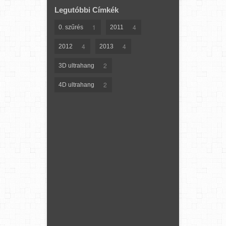
Legutóbbi Címkék
1
4
0. szűrés
2011
4
4
2012
2013
2
3D ultrahang
2
4D ultrahang