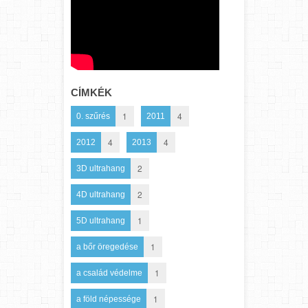
CÍMKÉK
1
4
0. szűrés
2011
4
4
2012
2013
2
3D ultrahang
2
4D ultrahang
1
5D ultrahang
1
a bőr öregedése
1
a család védelme
1
a föld népessége