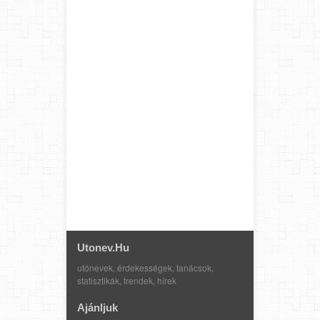
Utonev.hu
utónevek, érdekességek, tanácsok,
statisztikák, trendek, hírek
Ajánljuk