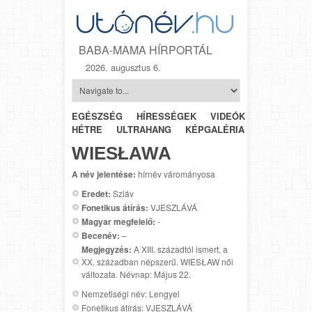
BABA-MAMA HÍRPORTÁL
2026. augusztus 6.
EGÉSZSÉG
HÍRESSÉGEK
VIDEÓK
HÉTRŐL-
HÉTRE
ULTRAHANG
KÉPGALÉRIA
SZÜLÉSZET
WIESŁAWA
A név jelentése:
hírnév várományosa
Eredet:
Szláv
Fonetikus átírás:
VJESZLÁVÁ
Magyar megfelelő:
-
Becenév:
–
Megjegyzés:
A XIII. századtól ismert, a
XX. században népszerű. WIESŁAW női
változata. Névnap: Május 22.
Nemzetiségi név: Lengyel
Fonetikus átírás: VJESZLÁVÁ