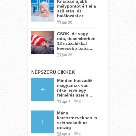
Kínában újabb
mélypontot ért el a
születési és
halálozási ar...
jan 30
CSOK ide vagy
oda, decemberben
12 százalékkal
kevesebb baba ...
jan 29
NÉPSZERŰ CIKKEK
Minden huszadik
magyarnak van
ritka neve egy
felmérés szerin...
ápr 4
0
Már a
keresztnevekben is
szétszakadt az
ország
ápr 4
0