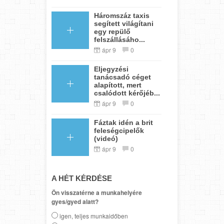
Háromszáz taxis
segített világítani
egy repülő
felszállásáho...
ápr 9
0
Eljegyzési
tanácsadó céget
alapított, mert
csalódott kérőjéb...
ápr 9
0
Fáztak idén a brit
feleségcipelők
(videó)
ápr 9
0
A HÉT KÉRDÉSE
Ön visszatérne a munkahelyére
gyes/gyed alatt?
igen, teljes munkaidőben