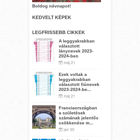
Boldog névnapot!
KEDVELT KÉPEK
LEGFRISSEBB CIKKEK
A leggyakrabban
választott
lánynevek 2023-
2024-ben
máj 21
Ezek voltak a
leggyakrabban
választott fiúnevek
2023-2024-be...
máj 21
Franciaországban
a születések
számának jelentős
csökkenése m...
jan 30