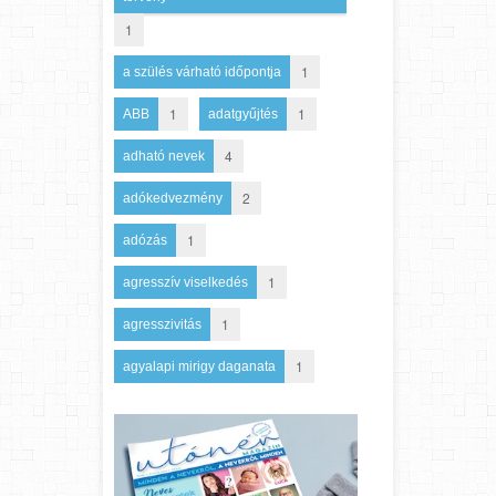
1
1
a szülés várható időpontja
1
1
ABB
adatgyűjtés
4
adható nevek
2
adókedvezmény
1
adózás
1
agresszív viselkedés
1
agresszivitás
1
agyalapi mirigy daganata