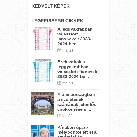
KEDVELT KÉPEK
LEGFRISSEBB CIKKEK
A leggyakrabban
választott
lánynevek 2023-
2024-ben
máj 21
Ezek voltak a
leggyakrabban
választott fiúnevek
2023-2024-be...
máj 21
Franciaországban
a születések
számának jelentős
csökkenése m...
jan 30
Kínában újabb
mélypontot ért el a
születési és