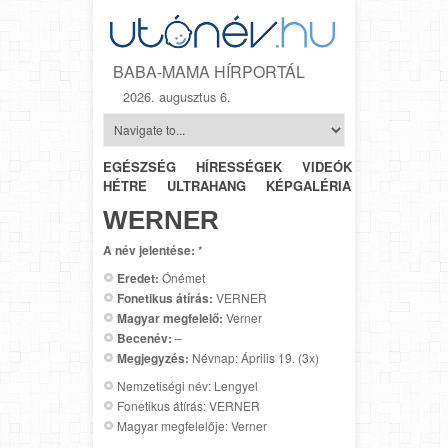
BABA-MAMA HÍRPORTÁL
2026. augusztus 6.
EGÉSZSÉG
HÍRESSÉGEK
VIDEÓK
HÉTRŐL-
HÉTRE
ULTRAHANG
KÉPGALÉRIA
SZÜLÉSZET
WERNER
A név jelentése:
*
Eredet:
Ónémet
Fonetikus átírás:
VERNER
Magyar megfelelő:
Verner
Becenév:
–
Megjegyzés:
Névnap: Április 19. (3x)
Nemzetiségi név: Lengyel
Fonetikus átírás: VERNER
Magyar megfelelője: Verner