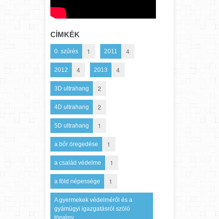
CÍMKÉK
1
4
0. szűrés
2011
4
4
2012
2013
2
3D ultrahang
2
4D ultrahang
1
5D ultrahang
1
a bőr öregedése
1
a család védelme
1
a föld népessége
A gyermekek védelméről és a
gyámügyi igazgatásról szóló
törvény