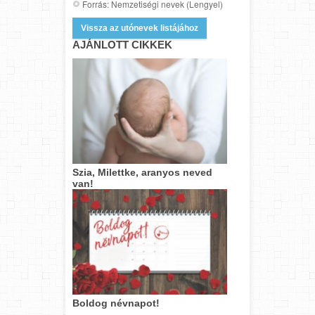
Forrás: Nemzetiségi nevek (Lengyel)
Vissza az utónevek listájához
AJÁNLOTT CIKKEK
Szia, Milettke, aranyos neved
van!
Boldog névnapot!