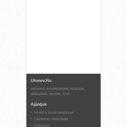
Utonev.hu
utónevek, érdekességek, tanácsok,
statisztikák, trendek, hírek
Ajánljuk
Amiről a nevek beszélnek
Családnév változtatás
Egészség