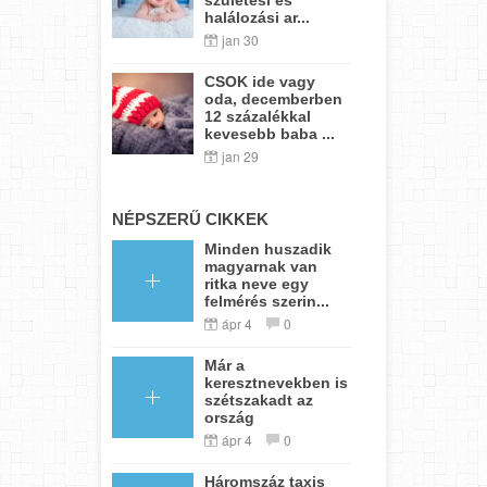
halálozási ar...
jan 30
CSOK ide vagy
oda, decemberben
12 százalékkal
kevesebb baba ...
jan 29
NÉPSZERŰ CIKKEK
Minden huszadik
magyarnak van
ritka neve egy
felmérés szerin...
ápr 4
0
Már a
keresztnevekben is
szétszakadt az
ország
ápr 4
0
Háromszáz taxis