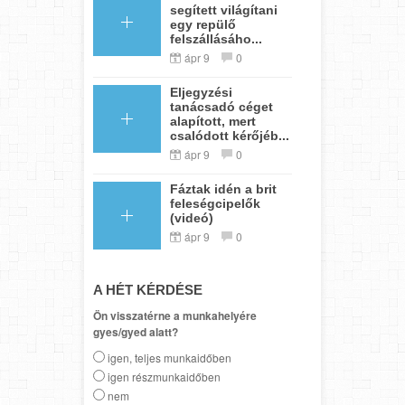
segített világítani
egy repülő
felszállásáho...
ápr 9
0
Eljegyzési
tanácsadó céget
alapított, mert
csalódott kérőjéb...
ápr 9
0
Fáztak idén a brit
feleségcipelők
(videó)
ápr 9
0
A HÉT KÉRDÉSE
Ön visszatérne a munkahelyére
gyes/gyed alatt?
igen, teljes munkaidőben
igen részmunkaidőben
nem