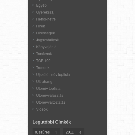
Egyéb
Gyerekszáj
Hétről-hétre
Hírek
Hírességek
Jogszabályok
Könyvajánló
Tanácsok
TOP 100
Trendek
Újszülött név toplista
Ultrahang
Utónév toplista
Utónévválasztás
Utónévváltoztatás
Videók
Legutóbbi Címkék
1
4
0. szűrés
2011