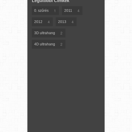
Legutóbbi Címkék
1
4
0. szűrés
2011
4
4
2012
2013
2
3D ultrahang
2
4D ultrahang