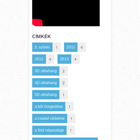
CÍMKÉK
1
4
0. szűrés
2011
4
4
2012
2013
2
3D ultrahang
2
4D ultrahang
1
5D ultrahang
1
a bőr öregedése
1
a család védelme
1
a föld népessége