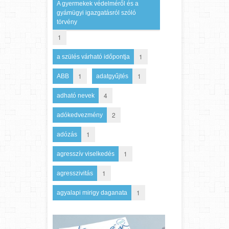
A gyermekek védelméről és a
gyámügyi igazgatásról szóló
törvény
1
1
a szülés várható időpontja
1
1
ABB
adatgyűjtés
4
adható nevek
2
adókedvezmény
1
adózás
1
agresszív viselkedés
1
agresszivitás
1
agyalapi mirigy daganata