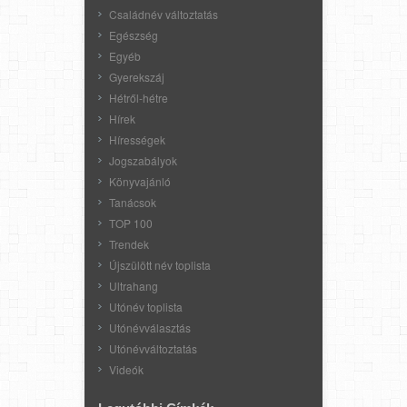
Családnév változtatás
Egészség
Egyéb
Gyerekszáj
Hétről-hétre
Hírek
Hírességek
Jogszabályok
Könyvajánló
Tanácsok
TOP 100
Trendek
Újszülött név toplista
Ultrahang
Utónév toplista
Utónévválasztás
Utónévváltoztatás
Videók