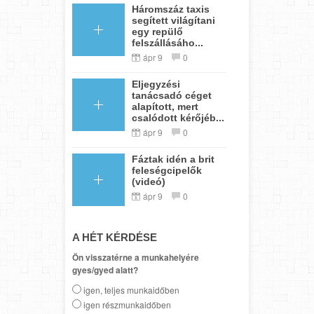
Háromszáz taxis
segített világítani
egy repülő
felszállásáho...
ápr 9
0
Eljegyzési
tanácsadó céget
alapított, mert
csalódott kérőjéb...
ápr 9
0
Fáztak idén a brit
feleségcipelők
(videó)
ápr 9
0
A HÉT KÉRDÉSE
Ön visszatérne a munkahelyére
gyes/gyed alatt?
igen, teljes munkaidőben
igen részmunkaidőben