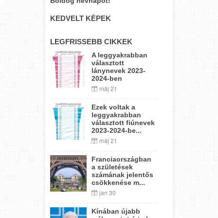
Boldog névnapot!
KEDVELT KÉPEK
LEGFRISSEBB CIKKEK
A leggyakrabban
választott
lánynevek 2023-
2024-ben
máj 21
Ezek voltak a
leggyakrabban
választott fiúnevek
2023-2024-be...
máj 21
Franciaországban
a születések
számának jelentős
csökkenése m...
jan 30
Kínában újabb