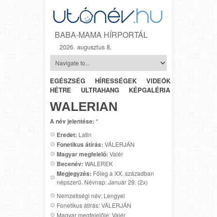
BABA-MAMA HÍRPORTÁL
2026. augusztus 8.
EGÉSZSÉG
HÍRESSÉGEK
VIDEÓK
HÉTRŐL-
HÉTRE
ULTRAHANG
KÉPGALÉRIA
SZÜLÉSZET
WALERIAN
A név jelentése:
*
Eredet:
Latin
Fonetikus átírás:
VÁLERJÁN
Magyar megfelelő:
Valér
Becenév:
WALEREK
Megjegyzés:
Főleg a XX. században
népszerű. Névnap: Január 29. (2x)
Nemzetiségi név: Lengyel
Fonetikus átírás: VÁLERJÁN
Magyar megfelelője: Valér