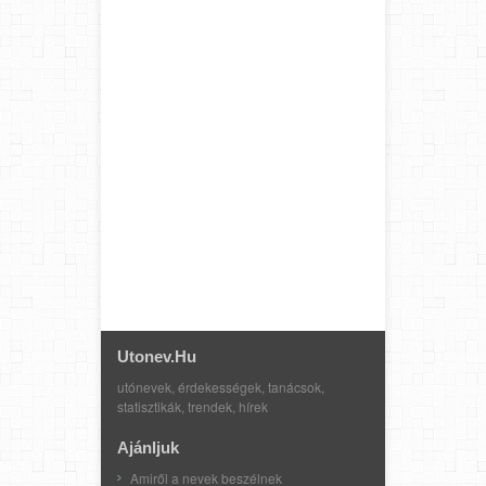
Utonev.hu
utónevek, érdekességek, tanácsok,
statisztikák, trendek, hírek
Ajánljuk
Amiről a nevek beszélnek