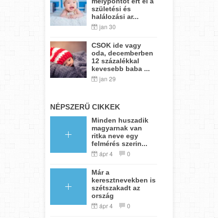
mélypontot ért el a
születési és
halálozási ar...
jan 30
CSOK ide vagy
oda, decemberben
12 százalékkal
kevesebb baba ...
jan 29
NÉPSZERŰ CIKKEK
Minden huszadik
magyarnak van
ritka neve egy
felmérés szerin...
ápr 4
0
Már a
keresztnevekben is
szétszakadt az
ország
ápr 4
0