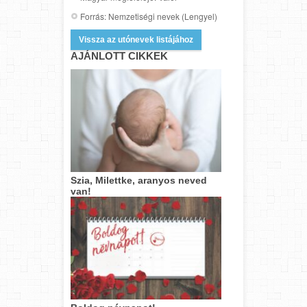
Forrás: Nemzetiségi nevek (Lengyel)
Vissza az utónevek listájához
AJÁNLOTT CIKKEK
Szia, Milettke, aranyos neved
van!