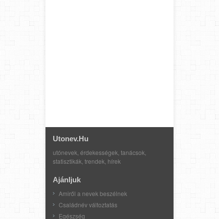
Utonev.hu
utónevek, érdekességek, tanácsok,
statisztikák, trendek, hírek
Ajánljuk
Amiről a nevek beszélnek
Családnév változtatás
Egészség