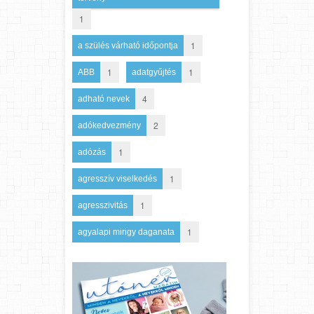
1
1
a szülés várható időpontja
1
1
ABB
adatgyűjtés
4
adható nevek
2
adókedvezmény
1
adózás
1
agresszív viselkedés
1
agresszivitás
1
agyalapi mirigy daganata