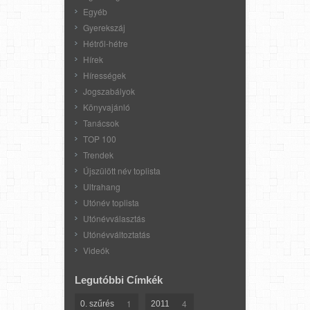
Egyéb
Gyerekszáj
Hétről-hétre
Hírek
Hírességek
Jogszabályok
Könyvajánló
Tanácsok
TOP 100
Trendek
Újszülött név toplista
Ultrahang
Utónév toplista
Utónévválasztás
Utónévváltoztatás
Videók
Legutóbbi Címkék
1
4
0. szűrés
2011