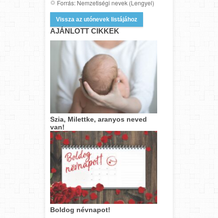
Forrás: Nemzetiségi nevek (Lengyel)
Vissza az utónevek listájához
AJÁNLOTT CIKKEK
Szia, Milettke, aranyos neved
van!
Boldog névnapot!