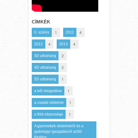
CÍMKÉK
1
4
0. szűrés
2011
4
4
2012
2013
2
3D ultrahang
2
4D ultrahang
1
5D ultrahang
1
a bőr öregedése
1
a család védelme
1
a föld népessége
A gyermekek védelméről és a
gyámügyi igazgatásról szóló
törvény