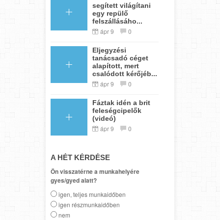
segített világítani
egy repülő
felszállásáho...
ápr 9
0
Eljegyzési
tanácsadó céget
alapított, mert
csalódott kérőjéb...
ápr 9
0
Fáztak idén a brit
feleségcipelők
(videó)
ápr 9
0
A HÉT KÉRDÉSE
Ön visszatérne a munkahelyére
gyes/gyed alatt?
igen, teljes munkaidőben
igen részmunkaidőben
nem