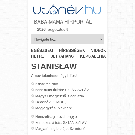
BABA-MAMA HÍRPORTÁL
2026. augusztus 9.
EGÉSZSÉG
HÍRESSÉGEK
VIDEÓK
HÉTRŐL-
HÉTRE
ULTRAHANG
KÉPGALÉRIA
SZÜLÉSZET
STANISŁAW
A név jelentése:
légy híres!
Eredet:
Szláv
Fonetikus átírás:
SZTÁNISZLÁV
Magyar megfelelő:
Szaniszló
Becenév:
STACH,
Megjegyzés:
Névnap:
Nemzetiségi név: Lengyel
Fonetikus átírás: SZTÁNISZLÁV
Magyar megfelelője: Szaniszló