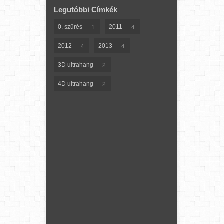
Legutóbbi Címkék
1
4
0. szűrés
2011
4
4
2012
2013
2
3D ultrahang
2
4D ultrahang