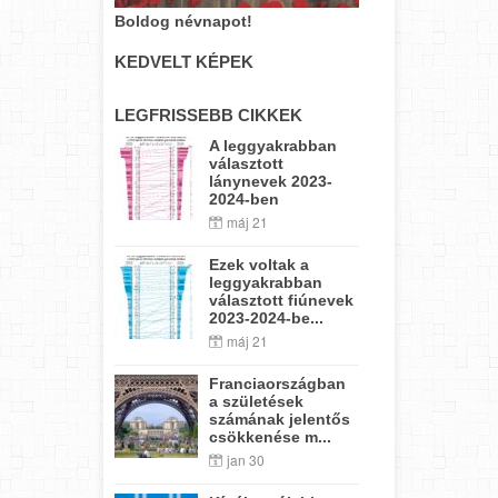
Boldog névnapot!
KEDVELT KÉPEK
LEGFRISSEBB CIKKEK
A leggyakrabban
választott
lánynevek 2023-
2024-ben
máj 21
Ezek voltak a
leggyakrabban
választott fiúnevek
2023-2024-be...
máj 21
Franciaországban
a születések
számának jelentős
csökkenése m...
jan 30