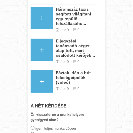
Háromszáz taxis
segített világítani
egy repülő
felszállásáho...
ápr 9
0
Eljegyzési
tanácsadó céget
alapított, mert
csalódott kérőjéb...
ápr 9
0
Fáztak idén a brit
feleségcipelők
(videó)
ápr 9
0
A HÉT KÉRDÉSE
Ön visszatérne a munkahelyére
gyes/gyed alatt?
igen, teljes munkaidőben