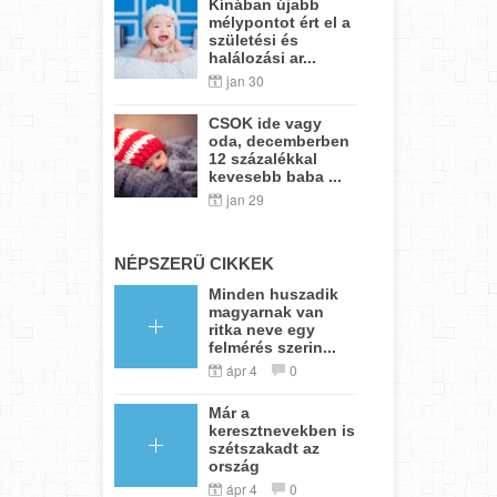
Kínában újabb
mélypontot ért el a
születési és
halálozási ar...
jan 30
CSOK ide vagy
oda, decemberben
12 százalékkal
kevesebb baba ...
jan 29
NÉPSZERŰ CIKKEK
Minden huszadik
magyarnak van
ritka neve egy
felmérés szerin...
ápr 4
0
Már a
keresztnevekben is
szétszakadt az
ország
ápr 4
0