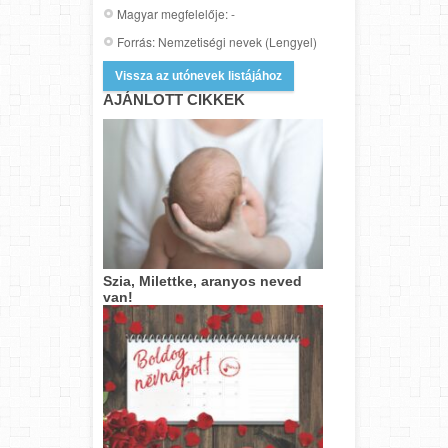
Magyar megfelelője: -
Forrás: Nemzetiségi nevek (Lengyel)
Vissza az utónevek listájához
AJÁNLOTT CIKKEK
Szia, Milettke, aranyos neved
van!