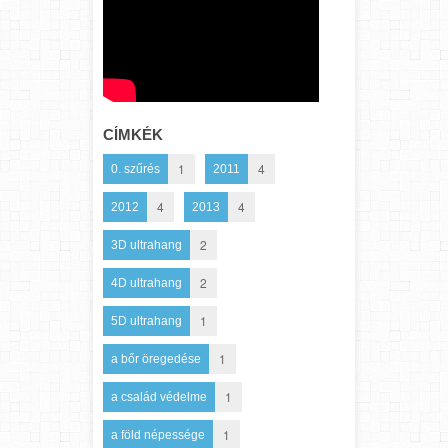
CÍMKÉK
1
4
0. szűrés
2011
4
4
2012
2013
2
3D ultrahang
2
4D ultrahang
1
5D ultrahang
1
a bőr öregedése
1
a család védelme
1
a föld népessége