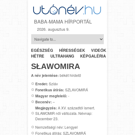
BABA-MAMA HÍRPORTÁL
2026. augusztus 9.
EGÉSZSÉG
HÍRESSÉGEK
VIDEÓK
HÉTRŐL-
HÉTRE
ULTRAHANG
KÉPGALÉRIA
SZÜLÉSZET
SŁAWOMIRA
A név jelentése:
békét hirdető
Eredet:
Szláv
Fonetikus átírás:
SZLAVOMIRÁ
Magyar megfelelő:
-
Becenév:
–
Megjegyzés:
A XV. századtól ismert.
SŁAWOMIR női változata. Névnap:
December 23.
Nemzetiségi név: Lengyel
Fonetikus átírás: SZLAVOMIRÁ