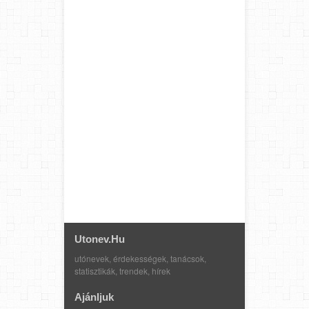
Utonev.hu
utónevek, érdekességek, tanácsok,
statisztikák, trendek, hírek
Ajánljuk