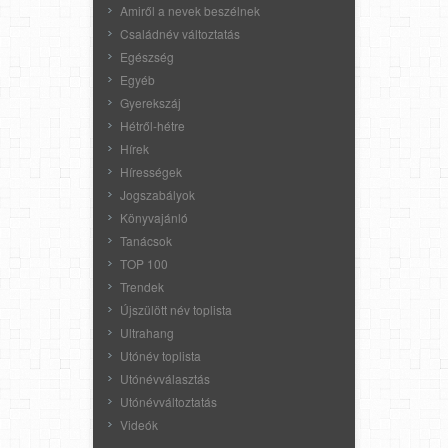
Amiről a nevek beszélnek
Családnév változtatás
Egészség
Egyéb
Gyerekszáj
Hétről-hétre
Hírek
Hírességek
Jogszabályok
Könyvajánló
Tanácsok
TOP 100
Trendek
Újszülött név toplista
Ultrahang
Utónév toplista
Utónévválasztás
Utónévváltoztatás
Videók