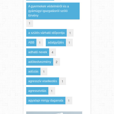
A gyermekek védelméről és a
gyámügyi igazgatásról szóló
törvény
1
1
a szülés várható időpontja
1
1
ABB
adatgyűjtés
4
adható nevek
2
adókedvezmény
1
adózás
1
agresszív viselkedés
1
agresszivitás
1
agyalapi mirigy daganata