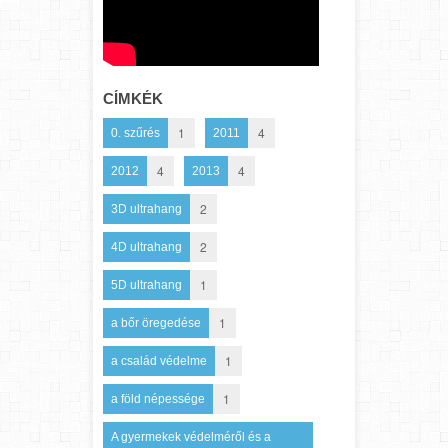
CÍMKÉK
1
4
0. szűrés
2011
4
4
2012
2013
2
3D ultrahang
2
4D ultrahang
1
5D ultrahang
1
a bőr öregedése
1
a család védelme
1
a föld népessége
A gyermekek védelméről és a