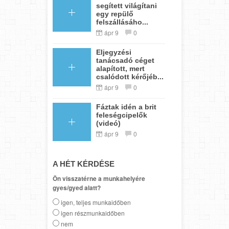
segített világítani
egy repülő
felszállásáho...
ápr 9
0
Eljegyzési
tanácsadó céget
alapított, mert
csalódott kérőjéb...
ápr 9
0
Fáztak idén a brit
feleségcipelők
(videó)
ápr 9
0
A HÉT KÉRDÉSE
Ön visszatérne a munkahelyére
gyes/gyed alatt?
igen, teljes munkaidőben
igen részmunkaidőben
nem