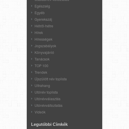
Egészség
Egyéb
Gyerekszáj
Hétről-hétre
Hírek
Hírességek
Jogszabályok
Könyvajánló
Tanácsok
TOP 100
Trendek
Újszülött név toplista
Ultrahang
Utónév toplista
Utónévválasztás
Utónévváltoztatás
Videók
Legutóbbi Címkék