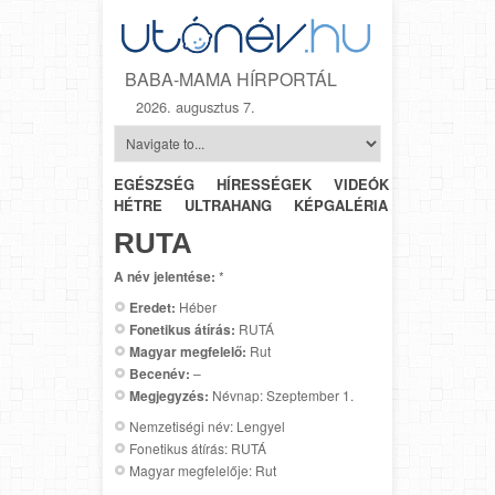
BABA-MAMA HÍRPORTÁL
2026. augusztus 7.
EGÉSZSÉG
HÍRESSÉGEK
VIDEÓK
HÉTRŐL-
HÉTRE
ULTRAHANG
KÉPGALÉRIA
SZÜLÉSZET
RUTA
A név jelentése:
*
Eredet:
Héber
Fonetikus átírás:
RUTÁ
Magyar megfelelő:
Rut
Becenév:
–
Megjegyzés:
Névnap: Szeptember 1.
Nemzetiségi név: Lengyel
Fonetikus átírás: RUTÁ
Magyar megfelelője: Rut