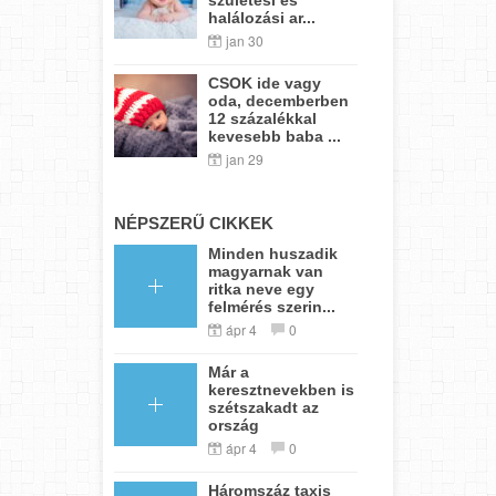
halálozási ar...
jan 30
CSOK ide vagy
oda, decemberben
12 százalékkal
kevesebb baba ...
jan 29
NÉPSZERŰ CIKKEK
Minden huszadik
magyarnak van
ritka neve egy
felmérés szerin...
ápr 4
0
Már a
keresztnevekben is
szétszakadt az
ország
ápr 4
0
Háromszáz taxis