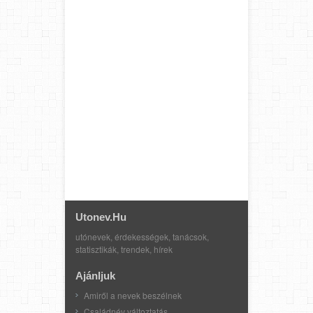
Utonev.hu
utónevek, érdekességek, tanácsok,
statisztikák, trendek, hírek
Ajánljuk
Amiről a nevek beszélnek
Családnév változtatás