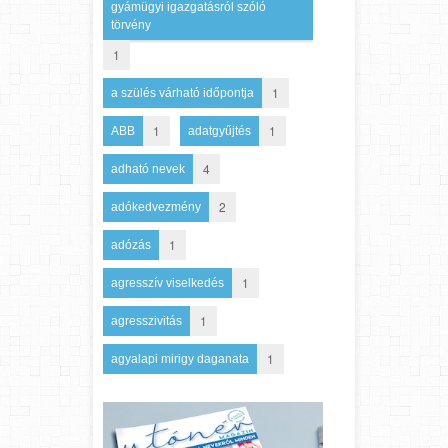
gyámügyi igazgatásról szóló
törvény
1
1
a szülés várható időpontja
1
1
ABB
adatgyűjtés
4
adható nevek
2
adókedvezmény
1
adózás
1
agresszív viselkedés
1
agresszivitás
1
agyalapi mirigy daganata