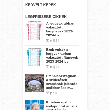
KEDVELT KÉPEK
LEGFRISSEBB CIKKEK
A leggyakrabban
választott
lánynevek 2023-
2024-ben
máj 21
Ezek voltak a
leggyakrabban
választott fiúnevek
2023-2024-be...
máj 21
Franciaországban
a születések
számának jelentős
csökkenése m...
jan 30
Kínában újabb
mélypontot ért el a
születési és