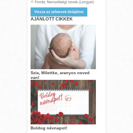
Forrás: Nemzetiségi nevek (Lengyel)
Vissza az utónevek listájához
AJÁNLOTT CIKKEK
Szia, Milettke, aranyos neved
van!
Boldog névnapot!