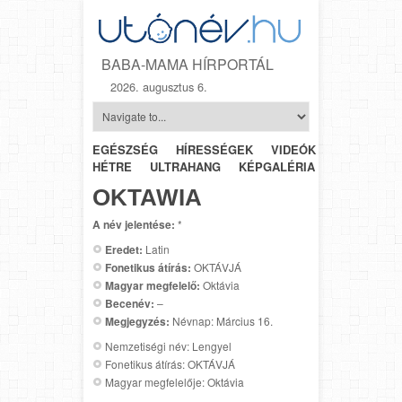
BABA-MAMA HÍRPORTÁL
2026. augusztus 6.
EGÉSZSÉG
HÍRESSÉGEK
VIDEÓK
HÉTRŐL-
HÉTRE
ULTRAHANG
KÉPGALÉRIA
SZÜLÉSZET
OKTAWIA
A név jelentése:
*
Eredet:
Latin
Fonetikus átírás:
OKTÁVJÁ
Magyar megfelelő:
Oktávia
Becenév:
–
Megjegyzés:
Névnap: Március 16.
Nemzetiségi név: Lengyel
Fonetikus átírás: OKTÁVJÁ
Magyar megfelelője: Oktávia