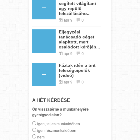
segített világítani
egy repülő
felszállásáho...
ápr 9
0
Eljegyzési
tanácsadó céget
alapított, mert
csalódott kérőjéb...
ápr 9
0
Fáztak idén a brit
feleségcipelők
(videó)
ápr 9
0
A HÉT KÉRDÉSE
Ön visszatérne a munkahelyére
gyes/gyed alatt?
igen, teljes munkaidőben
igen részmunkaidőben
nem