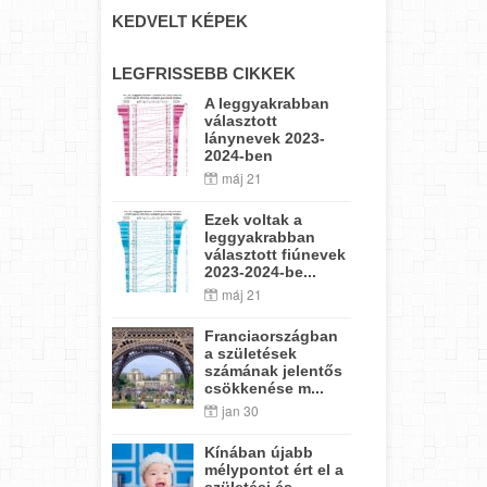
KEDVELT KÉPEK
LEGFRISSEBB CIKKEK
A leggyakrabban
választott
lánynevek 2023-
2024-ben
máj 21
Ezek voltak a
leggyakrabban
választott fiúnevek
2023-2024-be...
máj 21
Franciaországban
a születések
számának jelentős
csökkenése m...
jan 30
Kínában újabb
mélypontot ért el a
születési és