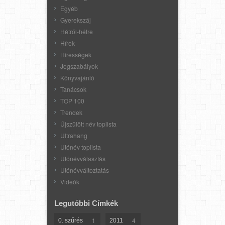
Egyéb
Gyerekszáj
Hétről-hétre
Hírek
Hírességek
Jogszabályok
Könyvajánló
Tanácsok
TOP 100
Trendek
Újszülött név toplista
Ultrahang
Utónév toplista
Utónévválasztás
Utónévváltoztatás
Videók
Legutóbbi Címkék
1
4
0. szűrés
2011