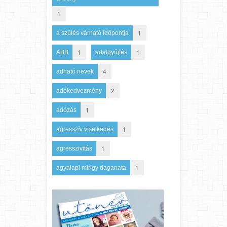
1
1
a szülés várható időpontja
1
1
ABB
adatgyűjtés
4
adható nevek
2
adókedvezmény
1
adózás
1
agresszív viselkedés
1
agresszivitás
1
agyalapi mirigy daganata