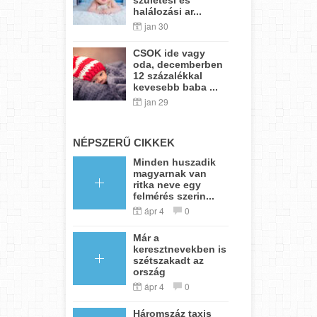
halálozási ar...
jan 30
CSOK ide vagy
oda, decemberben
12 százalékkal
kevesebb baba ...
jan 29
NÉPSZERŰ CIKKEK
Minden huszadik
magyarnak van
ritka neve egy
felmérés szerin...
ápr 4
0
Már a
keresztnevekben is
szétszakadt az
ország
ápr 4
0
Háromszáz taxis