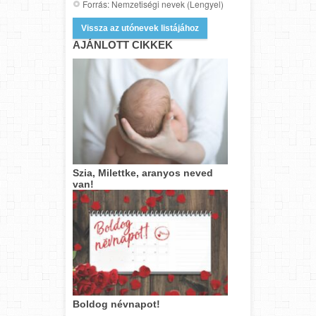
Forrás: Nemzetiségi nevek (Lengyel)
Vissza az utónevek listájához
AJÁNLOTT CIKKEK
Szia, Milettke, aranyos neved
van!
Boldog névnapot!