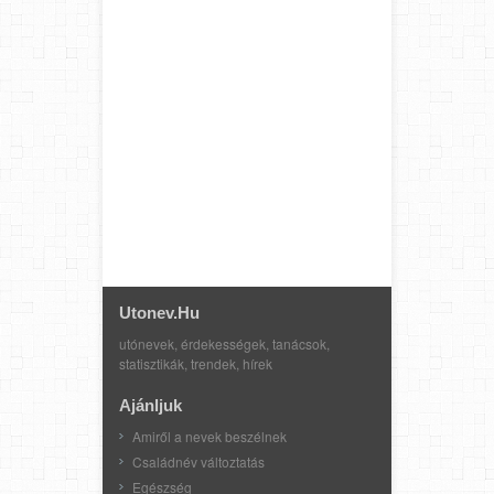
Utonev.hu
utónevek, érdekességek, tanácsok,
statisztikák, trendek, hírek
Ajánljuk
Amiről a nevek beszélnek
Családnév változtatás
Egészség