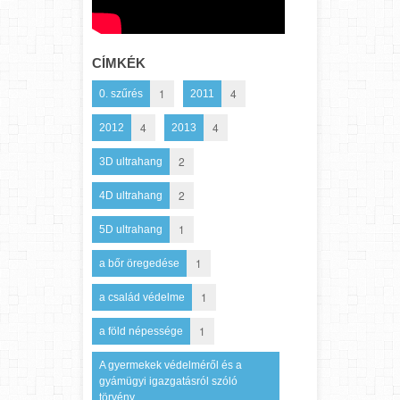
CÍMKÉK
1
4
0. szűrés
2011
4
4
2012
2013
2
3D ultrahang
2
4D ultrahang
1
5D ultrahang
1
a bőr öregedése
1
a család védelme
1
a föld népessége
A gyermekek védelméről és a
gyámügyi igazgatásról szóló
törvény