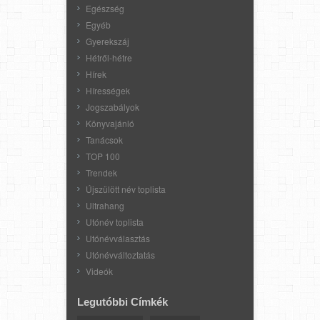
Egészség
Egyéb
Gyerekszáj
Hétről-hétre
Hírek
Hírességek
Jogszabályok
Könyvajánló
Tanácsok
TOP 100
Trendek
Újszülött név toplista
Ultrahang
Utónév toplista
Utónévválasztás
Utónévváltoztatás
Videók
Legutóbbi Címkék