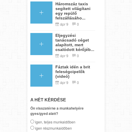
Háromszáz taxis
segített világítani
egy repülő
felszállásáho...
ápr 9
0
Eljegyzési
tanácsadó céget
alapított, mert
csalódott kérőjéb...
ápr 9
0
Fáztak idén a brit
feleségcipelők
(videó)
ápr 9
0
A HÉT KÉRDÉSE
Ön visszatérne a munkahelyére
gyes/gyed alatt?
igen, teljes munkaidőben
igen részmunkaidőben