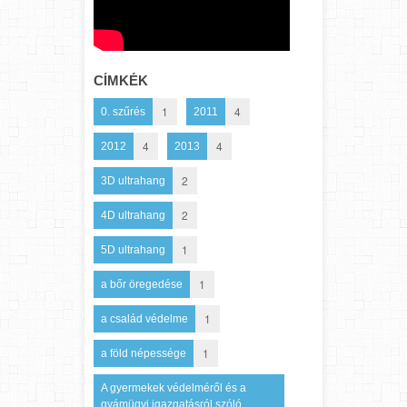
CÍMKÉK
1
4
0. szűrés
2011
4
4
2012
2013
2
3D ultrahang
2
4D ultrahang
1
5D ultrahang
1
a bőr öregedése
1
a család védelme
1
a föld népessége
A gyermekek védelméről és a
gyámügyi igazgatásról szóló