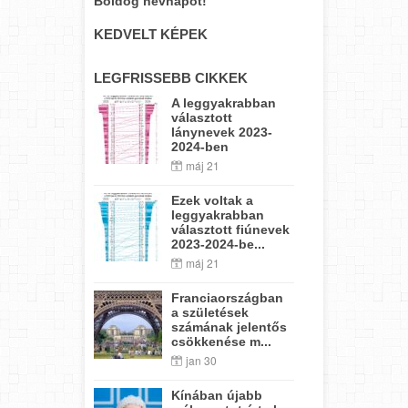
Boldog névnapot!
KEDVELT KÉPEK
LEGFRISSEBB CIKKEK
A leggyakrabban
választott
lánynevek 2023-
2024-ben
máj 21
Ezek voltak a
leggyakrabban
választott fiúnevek
2023-2024-be...
máj 21
Franciaországban
a születések
számának jelentős
csökkenése m...
jan 30
Kínában újabb