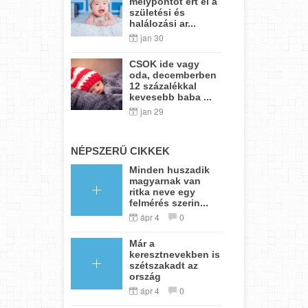
mélypontot ért el a
születési és
halálozási ar...
jan 30
CSOK ide vagy
oda, decemberben
12 százalékkal
kevesebb baba ...
jan 29
NÉPSZERŰ CIKKEK
Minden huszadik
magyarnak van
ritka neve egy
felmérés szerin...
ápr 4
0
Már a
keresztnevekben is
szétszakadt az
ország
ápr 4
0