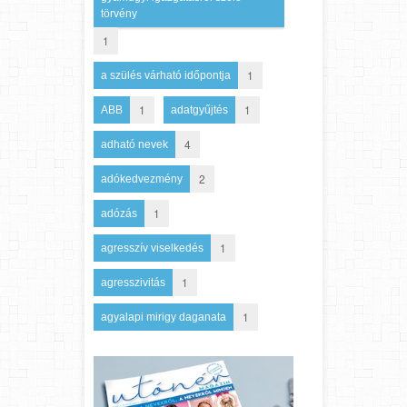
törvény
1
1
a szülés várható időpontja
1
1
ABB
adatgyűjtés
4
adható nevek
2
adókedvezmény
1
adózás
1
agresszív viselkedés
1
agresszivitás
1
agyalapi mirigy daganata