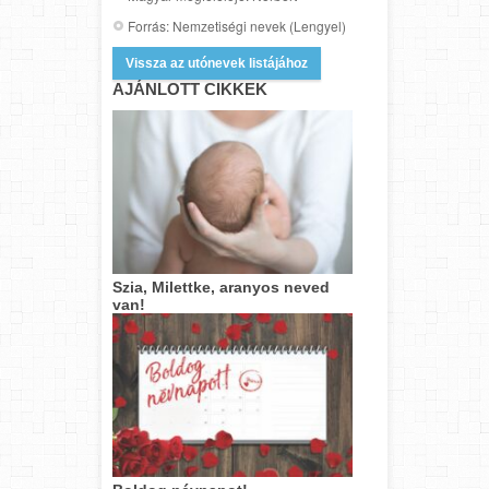
Forrás: Nemzetiségi nevek (Lengyel)
Vissza az utónevek listájához
AJÁNLOTT CIKKEK
Szia, Milettke, aranyos neved
van!