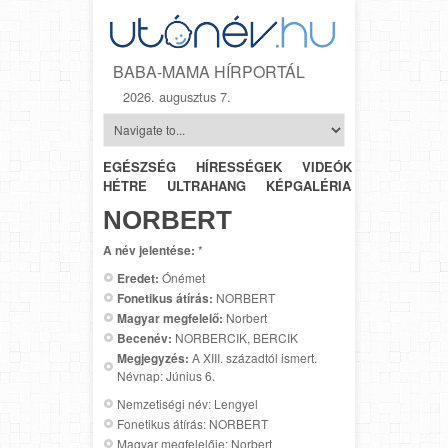
BABA-MAMA HÍRPORTÁL
2026. augusztus 7.
EGÉSZSÉG
HÍRESSÉGEK
VIDEÓK
HÉTRŐL-
HÉTRE
ULTRAHANG
KÉPGALÉRIA
SZÜLÉSZET
NORBERT
A név jelentése:
*
Eredet:
Ónémet
Fonetikus átírás:
NORBERT
Magyar megfelelő:
Norbert
Becenév:
NORBERCIK, BERCIK
Megjegyzés:
A XIII. századtól ismert.
Névnap: Június 6.
Nemzetiségi név: Lengyel
Fonetikus átírás: NORBERT
Magyar megfelelője: Norbert