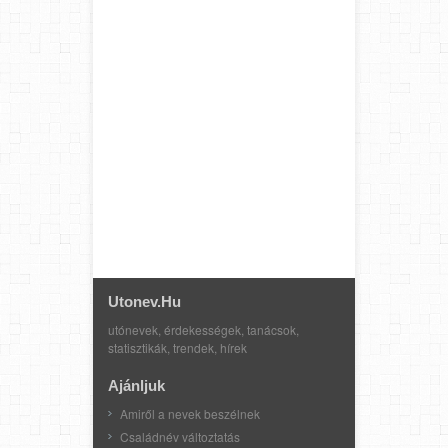
Utonev.hu
utónevek, érdekességek, tanácsok,
statisztikák, trendek, hírek
Ajánljuk
Amiről a nevek beszélnek
Családnév változtatás