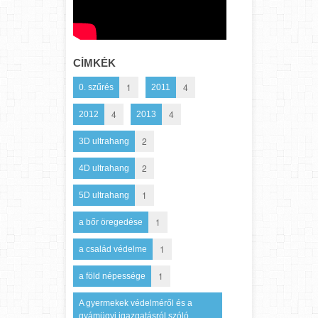
CÍMKÉK
1
4
0. szűrés
2011
4
4
2012
2013
2
3D ultrahang
2
4D ultrahang
1
5D ultrahang
1
a bőr öregedése
1
a család védelme
1
a föld népessége
A gyermekek védelméről és a
gyámügyi igazgatásról szóló