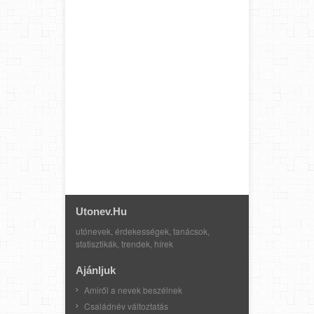
Utonev.hu
utónevek, érdekességek, tanácsok,
statisztikák, trendek, hírek
Ajánljuk
Amiről a nevek beszélnek
Családnév változtatás