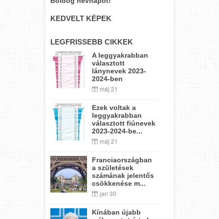
Boldog névnapot!
KEDVELT KÉPEK
LEGFRISSEBB CIKKEK
A leggyakrabban
választott
lánynevek 2023-
2024-ben
máj 21
Ezek voltak a
leggyakrabban
választott fiúnevek
2023-2024-be...
máj 21
Franciaországban
a születések
számának jelentős
csökkenése m...
jan 30
Kínában újabb