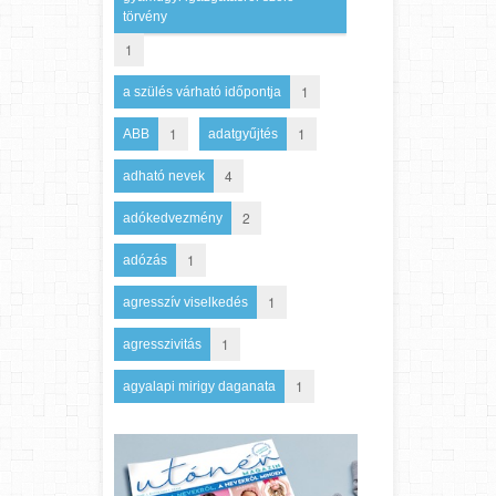
törvény
1
1
a szülés várható időpontja
1
1
ABB
adatgyűjtés
4
adható nevek
2
adókedvezmény
1
adózás
1
agresszív viselkedés
1
agresszivitás
1
agyalapi mirigy daganata