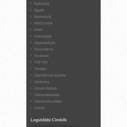
Egészség
Egyéb
Gyerekszáj
Hétről-hétre
Hírek
Hírességek
Jogszabályok
Könyvajánló
Tanácsok
TOP 100
Trendek
Újszülött név toplista
Ultrahang
Utónév toplista
Utónévválasztás
Utónévváltoztatás
Videók
Legutóbbi Címkék