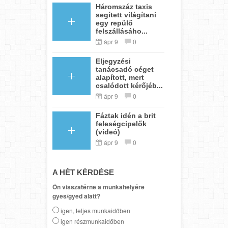
Háromszáz taxis
segített világítani
egy repülő
felszállásáho...
ápr 9
0
Eljegyzési
tanácsadó céget
alapított, mert
csalódott kérőjéb...
ápr 9
0
Fáztak idén a brit
feleségcipelők
(videó)
ápr 9
0
A HÉT KÉRDÉSE
Ön visszatérne a munkahelyére
gyes/gyed alatt?
igen, teljes munkaidőben
igen részmunkaidőben