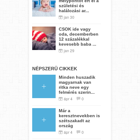
mélypontot ért el a
születési és
halálozási ar...
jan 30
CSOK ide vagy
oda, decemberben
12 százalékkal
kevesebb baba ...
jan 29
NÉPSZERŰ CIKKEK
Minden huszadik
magyarnak van
ritka neve egy
felmérés szerin...
ápr 4
0
Már a
keresztnevekben is
szétszakadt az
ország
ápr 4
0