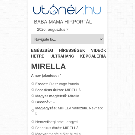
BABA-MAMA HÍRPORTÁL
2026. augusztus 7.
EGÉSZSÉG
HÍRESSÉGEK
VIDEÓK
HÉTRŐL-
HÉTRE
ULTRAHANG
KÉPGALÉRIA
SZÜLÉSZET
MIRELLA
A név jelentése:
*
Eredet:
Olasz vagy francia
Fonetikus átírás:
MIRELLÁ
Magyar megfelelő:
Mirella
Becenév:
–
Megjegyzés:
MIRELA változata. Névnap:

Nemzetiségi név: Lengyel
Fonetikus átírás: MIRELLÁ
Magyar megfelelője: Mirella