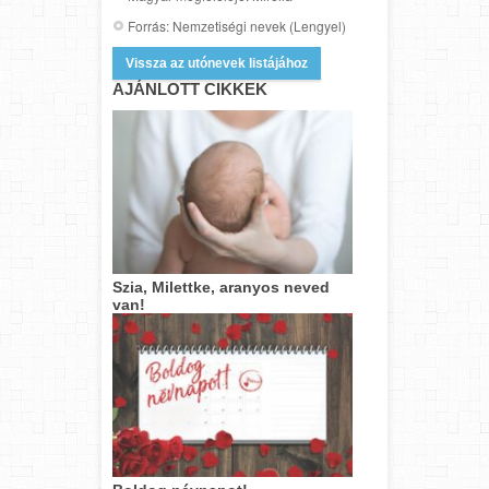
Forrás: Nemzetiségi nevek (Lengyel)
Vissza az utónevek listájához
AJÁNLOTT CIKKEK
Szia, Milettke, aranyos neved
van!