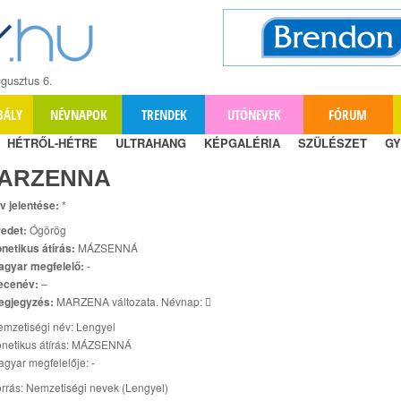
gusztus 6.
BÁLY
NÉVNAPOK
TRENDEK
UTÓNEVEK
FÓRUM
HÉTRŐL-HÉTRE
ULTRAHANG
KÉPGALÉRIA
SZÜLÉSZET
GY
ARZENNA
v jelentése:
*
edet:
Ógörög
netikus átírás:
MÁZSENNÁ
agyar megfelelő:
-
ecenév:
–
egjegyzés:
MARZENA változata. Névnap: 
mzetiségi név: Lengyel
onetikus átírás: MÁZSENNÁ
gyar megfelelője: -
rrás: Nemzetiségi nevek (Lengyel)