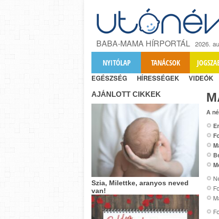
BABA-MAMA HÍRPORTÁL
2026. au
NYITÓLAP
TANÁCSOK
JOGSZA
EGÉSZSÉG
HÍRESSÉGEK
VIDEÓK
AJÁNLOTT CIKKEK
M
A né
Er
Fo
M
B
M
Ne
Szia, Milettke, aranyos neved
F
van!
Ma
Fo