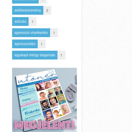
2
adókedvezmény
1
adózás
1
agresszív viselkedés
1
agresszivitás
1
agyalapi mirigy daganata