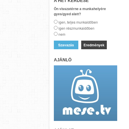
A HÉT KÉRDÉSE
Ön visszatérne a munkahelyére
gyes/gyed alatt?
igen, teljes munkaidőben
igen részmunkaidőben
nem
Eredmények
AJÁNLÓ