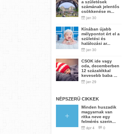
a születések
számának jelentős
csökkenése m...
jan 30
Kínában újabb
mélypontot ért el a
születési és
halálozási ar...
jan 30
CSOK ide vagy
oda, decemberben
12 százalékkal
kevesebb baba ...
jan 29
NÉPSZERŰ CIKKEK
Minden huszadik
magyarnak van
ritka neve egy
felmérés szerin...
ápr 4
0