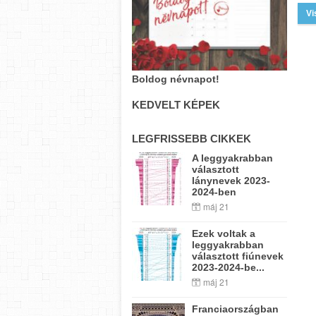
Vi
Boldog névnapot!
KEDVELT KÉPEK
LEGFRISSEBB CIKKEK
A leggyakrabban
választott
lánynevek 2023-
2024-ben
máj 21
Ezek voltak a
leggyakrabban
választott fiúnevek
2023-2024-be...
máj 21
Franciaországban