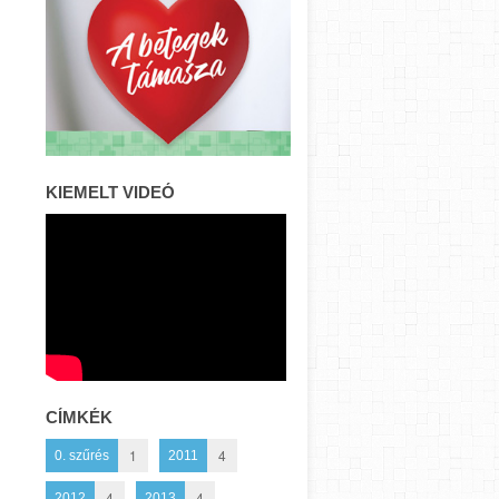
KIEMELT VIDEÓ
CÍMKÉK
1
4
0. szűrés
2011
4
4
2012
2013