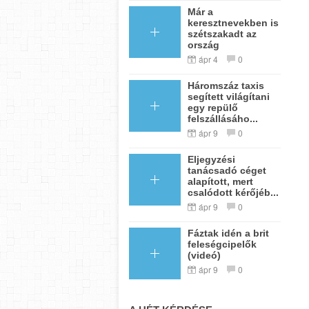
Már a
keresztnevekben is
szétszakadt az
ország
ápr 4
0
Háromszáz taxis
segített világítani
egy repülő
felszállásáho...
ápr 9
0
Eljegyzési
tanácsadó céget
alapított, mert
csalódott kérőjéb...
ápr 9
0
Fáztak idén a brit
feleségcipelők
(videó)
ápr 9
0