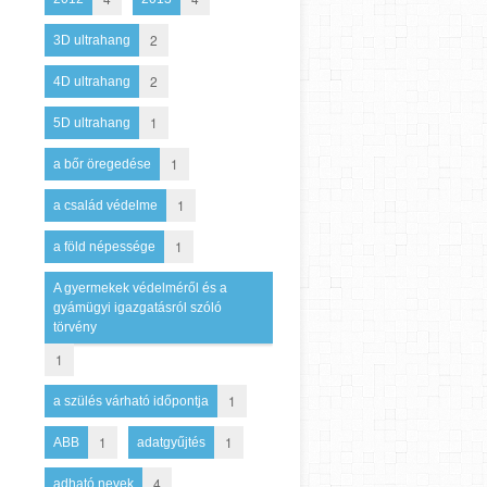
2
3D ultrahang
2
4D ultrahang
1
5D ultrahang
1
a bőr öregedése
1
a család védelme
1
a föld népessége
A gyermekek védelméről és a
gyámügyi igazgatásról szóló
törvény
1
1
a szülés várható időpontja
1
1
ABB
adatgyűjtés
4
adható nevek