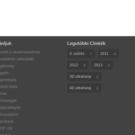
ánljuk
Legutóbbi Címkék
miről a nevek beszélnek
1
4
0. szűrés
2011
saládnév változtatás
4
4
gészség
2012
2013
gyéb
2
3D ultrahang
yerekszáj
étről-hétre
2
4D ultrahang
írek
írességek
ogszabályok
önyvajánló
anácsok
OP 100
rendek