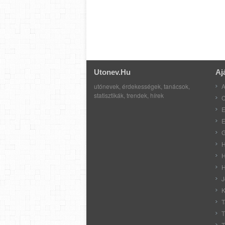
Utonev.hu
Aj
utónevek, érdekességek, tanácsok,
A
statisztikák, trendek, hírek
C
E
E
G
H
H
H
J
K
T
T
T