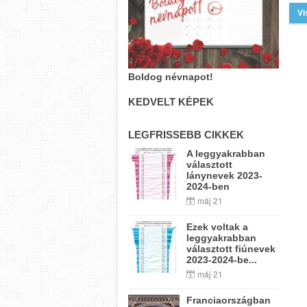
Vi
Boldog névnapot!
KEDVELT KÉPEK
LEGFRISSEBB CIKKEK
A leggyakrabban
választott
lánynevek 2023-
2024-ben
máj 21
Ezek voltak a
leggyakrabban
választott fiúnevek
2023-2024-be...
máj 21
Franciaországban