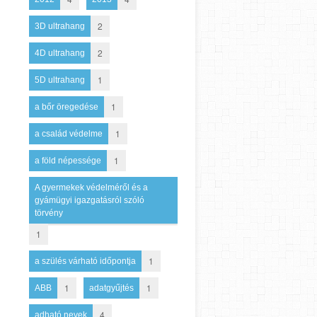
2
3D ultrahang
2
4D ultrahang
1
5D ultrahang
1
a bőr öregedése
1
a család védelme
1
a föld népessége
A gyermekek védelméről és a
gyámügyi igazgatásról szóló
törvény
1
1
a szülés várható időpontja
1
1
ABB
adatgyűjtés
4
adható nevek