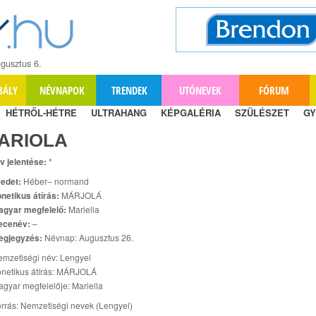
gusztus 6.
BÁLY
NÉVNAPOK
TRENDEK
UTÓNEVEK
FÓRUM
HÉTRŐL-HÉTRE
ULTRAHANG
KÉPGALÉRIA
SZÜLÉSZET
GY
ARIOLA
v jelentése:
*
edet:
Héber– normand
netikus átírás:
MÁRJOLÁ
agyar megfelelő:
Mariella
ecenév:
–
egjegyzés:
Névnap: Augusztus 26.
mzetiségi név: Lengyel
netikus átírás: MÁRJOLÁ
gyar megfelelője: Mariella
rrás: Nemzetiségi nevek (Lengyel)