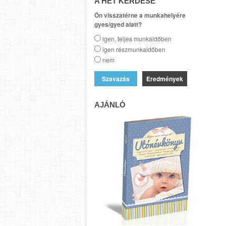
A HÉT KÉRDÉSE
Ön visszatérne a munkahelyére
gyes/gyed alatt?
igen, teljes munkaidőben
igen részmunkaidőben
nem
Eredmények
AJÁNLÓ