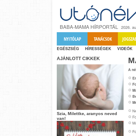
BABA-MAMA HÍRPORTÁL
2026. au
NYITÓLAP
TANÁCSOK
JOGSZA
EGÉSZSÉG
HÍRESSÉGEK
VIDEÓK
AJÁNLOTT CIKKEK
M
A né
Er
Fo
M
B
M
Ne
Szia, Milettke, aranyos neved
Fo
van!
Ma
Fo