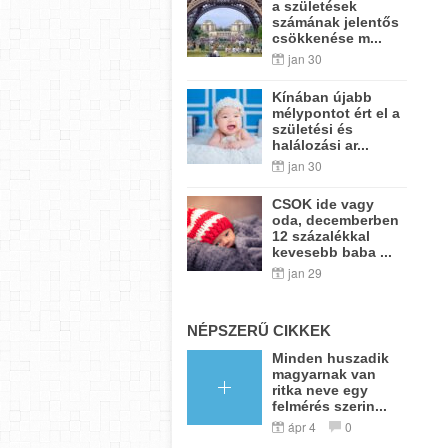
a születések
számának jelentős
csökkenése m...
jan 30
Kínában újabb
mélypontot ért el a
születési és
halálozási ar...
jan 30
CSOK ide vagy
oda, decemberben
12 százalékkal
kevesebb baba ...
jan 29
NÉPSZERŰ CIKKEK
Minden huszadik
magyarnak van
ritka neve egy
felmérés szerin...
ápr 4
0