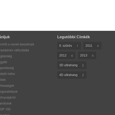
ánljuk
Legutóbbi Címkék
miről a nevek beszélnek
1
4
0. szűrés
2011
saládnév változtatás
4
4
gészség
2012
2013
gyéb
2
3D ultrahang
yerekszáj
étről-hétre
2
4D ultrahang
írek
írességek
ogszabályok
önyvajánló
anácsok
OP 100
rendek