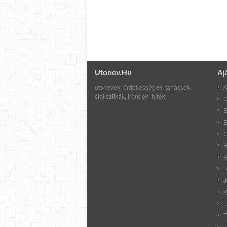
Utonev.hu
Aj
utónevek, érdekességek, tanácsok,
A
statisztikák, trendek, hírek
C
E
E
G
H
H
H
J
K
T
T
T