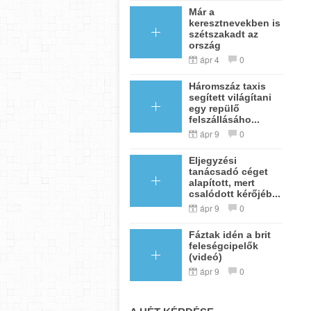
Már a
keresztnevekben is
szétszakadt az
ország
ápr 4
0
Háromszáz taxis
segített világítani
egy repülő
felszállásáho...
ápr 9
0
Eljegyzési
tanácsadó céget
alapított, mert
csalódott kérőjéb...
ápr 9
0
Fáztak idén a brit
feleségcipelők
(videó)
ápr 9
0