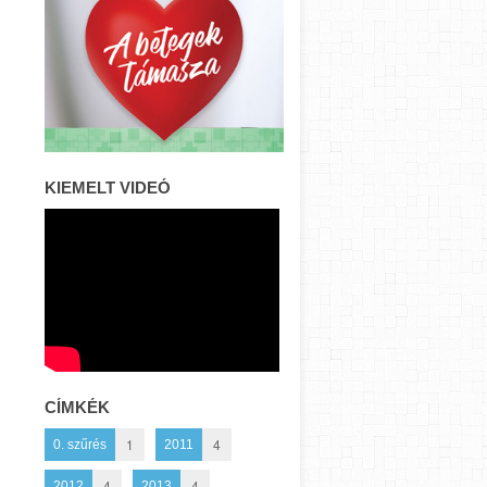
KIEMELT VIDEÓ
CÍMKÉK
1
4
0. szűrés
2011
4
4
2012
2013