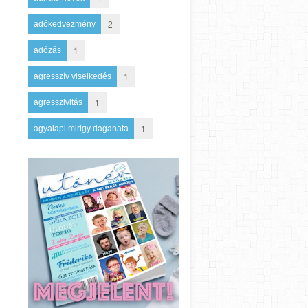
2
adókedvezmény
1
adózás
1
agresszív viselkedés
1
agresszivitás
1
agyalapi mirigy daganata